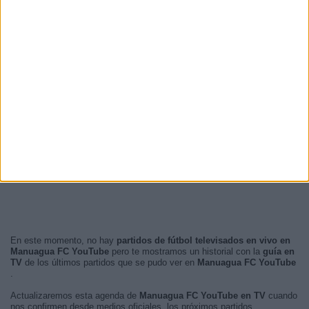
En este momento, no hay
partidos de fútbol televisados en vivo en
Manuagua FC YouTube
pero te mostramos un historial con la
guía en
TV
de los últimos partidos que se pudo ver en
Manuagua FC YouTube
.
Actualizaremos esta agenda de
Manuagua FC YouTube en TV
cuando
nos confirmen desde medios oficiales, los próximos partidos