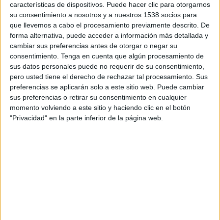
Managua FC
características de dispositivos. Puede hacer clic para otorgarnos
Real Estelí
su consentimiento a nosotros y a nuestros 1538 socios para
que llevemos a cabo el procesamiento previamente descrito. De
Manuagua FC YouTube
forma alternativa, puede acceder a información más detallada y
cambiar sus preferencias antes de otorgar o negar su
consentimiento.
Tenga en cuenta que algún procesamiento de
DATOS ESTADÍSTICOS DE FÚTBOL DEL CANAL
sus datos personales puede no requerir de su consentimiento,
MANUAGUA FC YOUTUBE EN NICARAGUA
pero usted tiene el derecho de rechazar tal procesamiento. Sus
preferencias se aplicarán solo a este sitio web. Puede cambiar
A fecha de hoy
7/8/2026
y desde que esta web recoge los datos
sus preferencias o retirar su consentimiento en cualquier
estadísticos de cuándo y dónde se televisan los partidos del canal
momento volviendo a este sitio y haciendo clic en el botón
Manuagua FC YouTube
en
Nicaragua
, que fue el
23/7/2023
, podemos dar
"Privacidad" en la parte inferior de la página web.
los siguientes datos:
1
PARTIDOS TELEVISADOS
1
COMPETICIONES TELEVISADAS
2