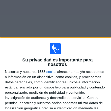
Deportes
Noticias
Widget
Programación de
Manuagua FC YouTube
en vivo
Su privacidad es importante para
×
nosotros
Manuagua FC YouTube : Actualmente no hay ningún
partido en vivo por TV. Puedes consultar el historial de
Nosotros y nuestros 1538
socios
almacenamos y/o accedemos
partidos emitidos anteriormente.
a información en un dispositivo, como cookies, y procesamos
datos personales, como identificadores únicos e información
estándar enviada por un dispositivo para publicidad y contenido
Sábado, 22/7/2023
personalizado, medición de publicidad y contenido,
20:00
Copa Primera
investigación de audiencia y desarrollo de servicios.
Con su
1/4 de Final
permiso, nosotros y nuestros socios podemos utilizar datos de
localización geográfica precisa e identificación mediante las