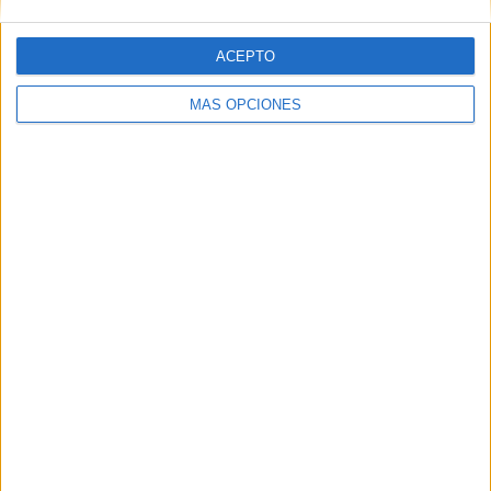
SÁBADO
DOMINGO
1
-
ACEPTO
100%
- %
MÁS OPCIONES
Nº DE PARTIDOS POR MES
ENERO
FEBRERO
MARZO
ABRIL
MAYO
JUNIO
JULIO
AGOSTO
-
-
-
-
-
-
1
-
- %
- %
- %
- %
- %
- %
100%
- %
SEPTIEMBRE
OCTUBRE
NOVIEMBRE
DICIEMBRE
-
-
-
-
- %
- %
- %
- %
Nº DE PARTIDOS POR AÑO
2023
1
100%