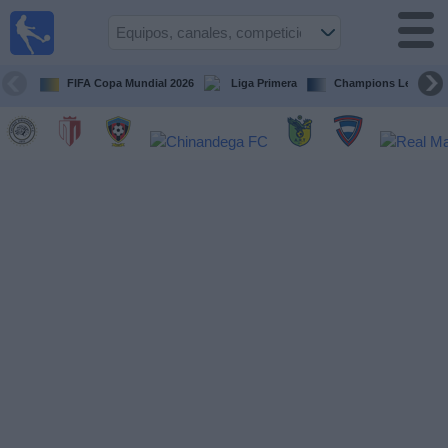
Fútbol en
Vivo
Nicaragua
FIFA Copa Mundial 2026
Liga Primera
Champions League
Guía de
Partidos
Televisados
Fútbol
hoy
Equipos
Competiciones
Canales
TV
Otros