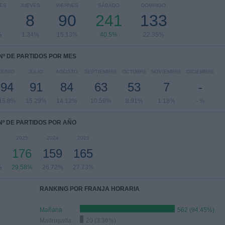
ES
JUEVES
VIERNES
SÁBADO
DOMINGO
2
8
90
241
133
%
1.34%
15.13%
40.5%
22.35%
Nº DE PARTIDOS POR MES
JUNIO
JULIO
AGOSTO
SEPTIEMBRE
OCTUBRE
NOVIEMBRE
DICIEMBRE
94
91
84
63
53
7
-
15.8%
15.29%
14.12%
10.59%
8.91%
1.18%
- %
Nº DE PARTIDOS POR AÑO
2025
2024
2023
176
159
165
%
29.58%
26.72%
27.73%
RANKING POR FRANJA HORARIA
Mañana
562 (94.45%)
Madrugada
20 (3.36%)