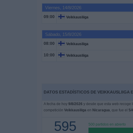
Deportes
Viernes, 14/8/2026
09:00
Veikkausliiga
Noticias
Sábado, 15/8/2026
Widget
08:00
Veikkausliiga
10:00
Veikkausliiga
DATOS ESTADÍSTICOS DE VEIKKAUSLIIGA 
A fecha de hoy
9/8/2026
y desde que esta web recoge lo
competición
Veikkausliiga
en
Nicaragua
, que fue el
5/
595
500 partidos en abierto