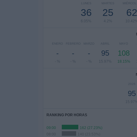
LUNES
MARTES
MIÉRCOL
36
25
6
6.05%
4.2%
10.42
ENERO
FEBRERO
MARZO
ABRIL
MAYO
-
-
-
95
108
- %
- %
- %
15.97%
18.15%
2026
95
15.97
RANKING POR HORAS
09:00
162 (27.23%)
08:00
140 (23.53%)