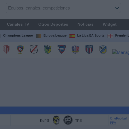
Canales TV
Otros Deportes
Noticias
Widget
Champions League
Europa League
La Liga EA Sports
Premier 
OneFootball
KuPS
TPS
PPV