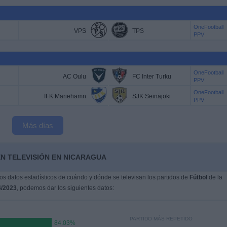
OneFootball
VPS
TPS
PPV
OneFootball
AC Oulu
FC Inter Turku
PPV
OneFootball
IFK Mariehamn
SJK Seinäjoki
PPV
Más días
EN TELEVISIÓN EN NICARAGUA
s datos estadísticos de cuándo y dónde se televisan los partidos de
Fútbol
de la
4/2023
, podemos dar los siguientes datos:
PARTIDO MÁS REPETIDO
84.03%