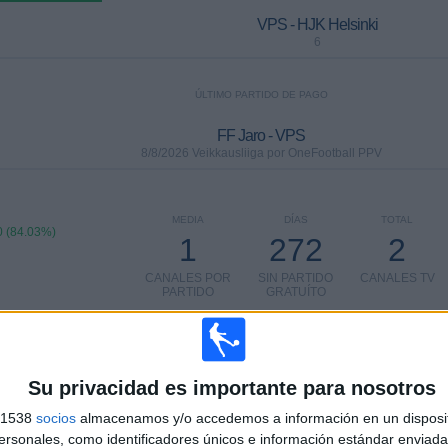
VPS - HJK Helsinki
6
ÚLTIMO PARTIDO DE PAGO
FF Jaro - VPS
8/8/2026 Veikkausliiga por OneFootball PPV
MEDIA
DÍAS
TOTAL
 (84.03%)
1
272
2
CANALES POR
SIN PARTIDO
CANALES TV
PARTIDO
GRATUÍTO
TOTAL
TOTAL
16
2
Su privacidad es importante para nosotros
Total equipos
CANALES
s 1538
socios
almacenamos y/o accedemos a información en un disposit
sonales, como identificadores únicos e información estándar enviada 