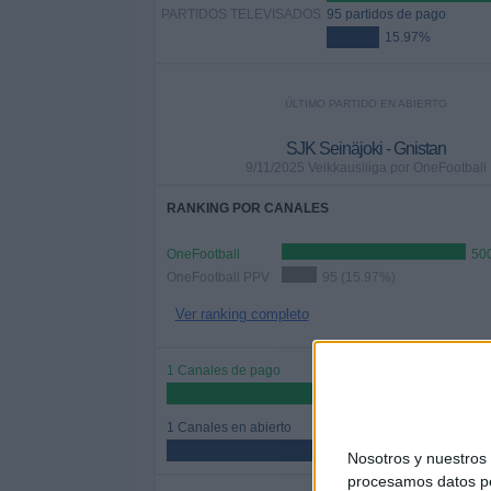
PARTIDOS TELEVISADOS
95 partidos de pago
15.97%
ÚLTIMO PARTIDO EN ABIERTO
SJK Seinäjoki - Gnistan
9/11/2025 Veikkausliiga por OneFootball
RANKING POR CANALES
OneFootball
500
OneFootball PPV
95 (15.97%)
Ver ranking completo
1 Canales de pago
50%
1 Canales en abierto
50%
Nosotros y nuestro
procesamos datos per