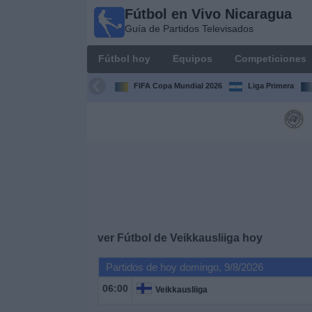
Fútbol en Vivo Nicaragua
Fútbol en
Guía de Partidos Televisados
Vivo
Nicaragua
Fútbol hoy
Equipos
Competiciones
Guía de
Partidos
FIFA Copa Mundial 2026
Liga Primera
Televisados
Fútbol
hoy
Equipos
Competiciones
ver Fútbol de Veikkausliiga hoy
Canales
Partidos de hoy domingo, 9/8/2026
TV
06:00
Veikkausliiga
Otros