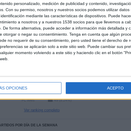
Ranking equipos por nº de partidos en abierto
ntenido personalizado, medición de publicidad y contenido, investigaci
os.
Con su permiso, nosotros y nuestros socios podemos utilizar datos 
SJK Seinäjoki
87 (14.62%)
identificación mediante las características de dispositivos. Puede hacer
HJK Helsinki
85 (14.29%)
ntimiento a nosotros y a nuestros 1538 socios para que llevemos a ca
FC Inter Turku
85 (14.29%)
. De forma alternativa, puede acceder a información más detallada y 
KuPS
84 (14.12%)
e otorgar o negar su consentimiento.
Tenga en cuenta que algún proc
FC Ilves
84 (14.12%)
de no requerir de su consentimiento, pero usted tiene el derecho de r
referencias se aplicarán solo a este sitio web. Puede cambiar sus pref
Ver ranking completo
alquier momento volviendo a este sitio y haciendo clic en el botón "Pri
 web.
Ranking equipos por nº de partidos Visitante
SJK Seinäjoki
52 (8.74%)
HJK Helsinki
51 (8.57%)
ÁS OPCIONES
ACEPTO
FC Inter Turku
50 (8.4%)
VPS
50 (8.4%)
FC Ilves
49 (8.24%)
Ver ranking completo
PARTIDOS POR DÍA DE LA SEMANA