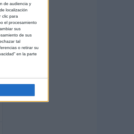
ón de audiencia y
de localización
 clic para
bo el procesamiento
cambiar sus
esamiento de sus
echazar tal
erencias o retirar su
vacidad" en la parte