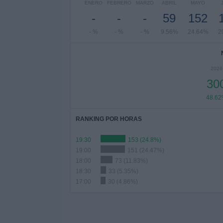
ENERO
FEBRERO
MARZO
ABRIL
MAYO
-
-
-
59
152
- %
- %
- %
9.56%
24.64%
2
2026
30
48.6
RANKING POR HORAS
19:30
153 (24.8%)
19:00
151 (24.47%)
18:00
73 (11.83%)
18:30
33 (5.35%)
17:00
30 (4.86%)