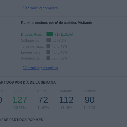
Ver ranking completo
Ranking equipos por nº de partidos Visitante
Diablos Rojos del México
71 (11.51%)
Sultanes de Monterrey
50 (8.1%)
Toros de Tijuana
40 (6.48%)
Leones de Yucatán
40 (6.48%)
Acereros de Monclova
39 (6.32%)
Ver ranking completo
PARTIDOS POR DÍA DE LA SEMANA
ES
JUEVES
VIERNES
SÁBADO
DOMINGO
0
127
72
112
90
%
20.58%
11.67%
18.15%
14.59%
Nº DE PARTIDOS POR MES