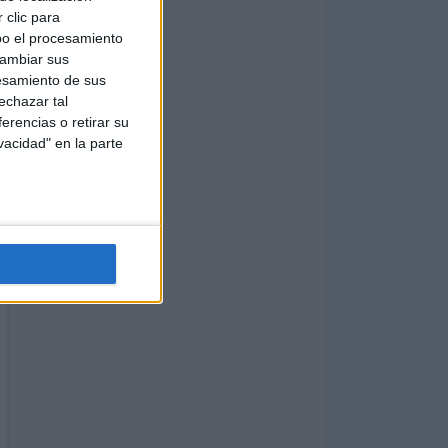
 clic para
bo el procesamiento
cambiar sus
esamiento de sus
echazar tal
erencias o retirar su
vacidad" en la parte