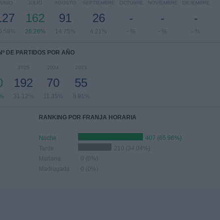
JUNIO
JULIO
AGOSTO
SEPTIEMBRE
OCTUBRE
NOVIEMBRE
DICIEMBRE
127
162
91
26
-
-
-
0.58%
26.26%
14.75%
4.21%
- %
- %
- %
Nº DE PARTIDOS POR AÑO
2025
2024
2023
0
192
70
55
2%
31.12%
11.35%
8.91%
RANKING POR FRANJA HORARIA
Noche
407 (65.96%)
Tarde
210 (34.04%)
Mañana
0 (0%)
Madrugada
0 (0%)