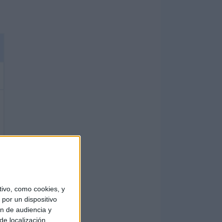
ivo, como cookies, y
por un dispositivo
ón de audiencia y
de localización