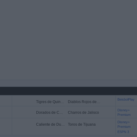
BeisbolPlay
Tigres de Quintana Roo
Diablos Rojos del México
Disney+
Dorados de Chihuahua
Charros de Jalisco
Premium
Disney+
Caliente de Durango
Toros de Tijuana
Premium
ESPN 3