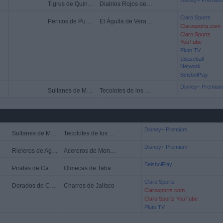
Disney+ Premium
Tigres de Quintana Roo
Diablos Rojos del México
Claro Sports
Pericos de Puebla
El Águila de Veracruz
Clarosports.com
Claro Sports
YouTube
Pluto TV
1Baseball
Network
BeisbolPlay
Disney+ Premium
Sultanes de Monterrey
Tecolotes de los Dos Laredos
Disney+ Premium
Sultanes de Monterrey
Tecolotes de los Dos Laredos
Disney+ Premium
Rieleros de Aguascalientes
Acereros de Monclova
BeisbolPlay
Piratas de Campeche
Olmecas de Tabasco
Claro Sports
Dorados de Chihuahua
Charros de Jalisco
Clarosports.com
Claro Sports YouTube
Pluto TV