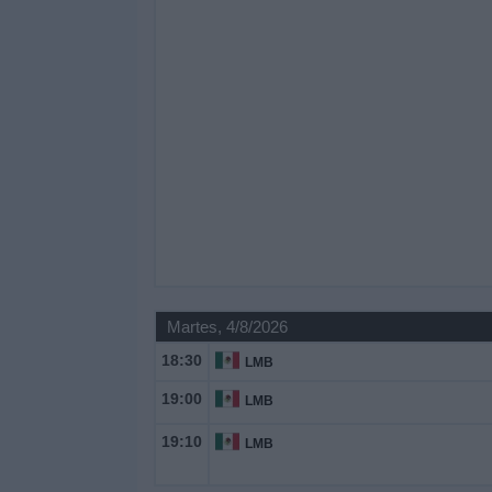
Martes, 4/8/2026
18:30
LMB
19:00
LMB
19:10
LMB