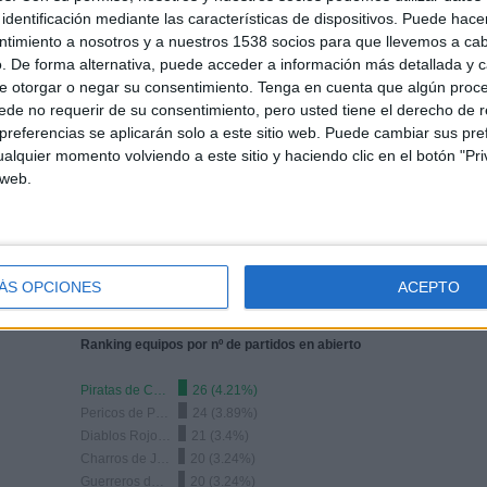
identificación mediante las características de dispositivos. Puede hacer
MEDIA
DÍAS
TOTAL
ntimiento a nosotros y a nuestros 1538 socios para que llevemos a ca
2.2
0
20
. De forma alternativa, puede acceder a información más detallada y 
CANALES POR
SIN PARTIDO
CANALES TV
e otorgar o negar su consentimiento.
Tenga en cuenta que algún proc
PARTIDO
GRATUÍTO
de no requerir de su consentimiento, pero usted tiene el derecho de r
referencias se aplicarán solo a este sitio web. Puede cambiar sus pref
alquier momento volviendo a este sitio y haciendo clic en el botón "Pri
 web.
TOTAL
TOTAL
24
20
ÁS OPCIONES
ACEPTO
Total equipos
CANALES
Ranking equipos por nº de partidos en abierto
Piratas de Campeche
26 (4.21%)
Pericos de Puebla
24 (3.89%)
Diablos Rojos del México
21 (3.4%)
Charros de Jalisco
20 (3.24%)
Guerreros de Oaxaca
20 (3.24%)