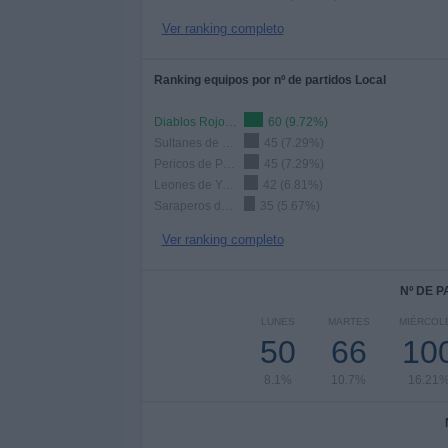
Ver ranking completo
Ranking equipos por nº de partidos Local
Diablos Rojos del México
60 (9.72%)
Sultanes de Monterrey
45 (7.29%)
Pericos de Puebla
45 (7.29%)
Leones de Yucatán
42 (6.81%)
Saraperos de Saltillo
35 (5.67%)
Ver ranking completo
Nº DE 
LUNES
MARTES
MIÉRCOL
50
66
10
8.1%
10.7%
16.21