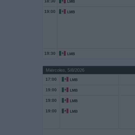
18:30
LMB
Deportes
19:00
LMB
Noticias
Widget
19:30
LMB
Miércoles, 5/8/2026
17:00
LMB
19:00
LMB
19:00
LMB
19:00
LMB