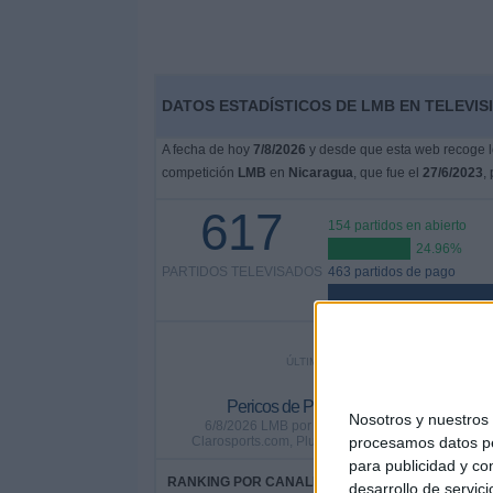
DATOS ESTADÍSTICOS DE LMB EN TELEVIS
A fecha de hoy
7/8/2026
y desde que esta web recoge lo
competición
LMB
en
Nicaragua
, que fue el
27/6/2023
,
617
154 partidos en abierto
24.96%
PARTIDOS TELEVISADOS
463 partidos de pago
ÚLTIMO PARTIDO EN ABIERTO
Pericos de Puebla - El Águila de Verac
Nosotros y nuestro
6/8/2026 LMB por Claro Sports YouTube, Claro 
Clarosports.com, Pluto TV, 1Baseball Network, Be
procesamos datos per
para publicidad y co
RANKING POR CANALES
desarrollo de servici