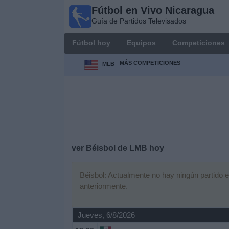
Fútbol en Vivo Nicaragua
Fútbol en
Guía de Partidos Televisados
Vivo
Nicaragua
Fútbol hoy
Equipos
Competiciones
Guía de
Partidos
MÁS COMPETICIONES
MLB
Televisados
Fútbol
hoy
Equipos
ver Béisbol de LMB hoy
Competiciones
Béisbol: Actualmente no hay ningún partido en
anteriormente.
Canales
TV
Jueves, 6/8/2026
Otros