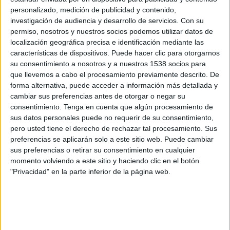
AEK Larnaca
personalizado, medición de publicidad y contenido,
Beitar Jerusalem
investigación de audiencia y desarrollo de servicios.
Con su
permiso, nosotros y nuestros socios podemos utilizar datos de
OneFootball PPV
localización geográfica precisa e identificación mediante las
características de dispositivos. Puede hacer clic para otorgarnos
Jueves, 19/3/2026
su consentimiento a nosotros y a nuestros 1538 socios para
que llevemos a cabo el procesamiento previamente descrito. De
10:45
Conference League
forma alternativa, puede acceder a información más detallada y
1/8 de final
cambiar sus preferencias antes de otorgar o negar su
consentimiento.
Tenga en cuenta que algún procesamiento de
AEK Larnaca
sus datos personales puede no requerir de su consentimiento,
Crystal Palace
pero usted tiene el derecho de rechazar tal procesamiento. Sus
Claro Video
Claro Sports Fans YouTube
preferencias se aplicarán solo a este sitio web. Puede cambiar
sus preferencias o retirar su consentimiento en cualquier
momento volviendo a este sitio y haciendo clic en el botón
Jueves, 12/3/2026
"Privacidad" en la parte inferior de la página web.
13:00
Conference League
1/8 de final
Crystal Palace
AEK Larnaca