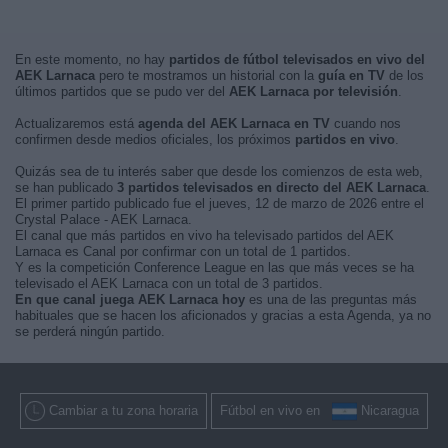
En este momento, no hay
partidos de fútbol televisados en vivo del
AEK Larnaca
pero te mostramos un historial con la
guía en TV
de los
últimos partidos que se pudo ver del
AEK Larnaca por televisión
.
Actualizaremos está
agenda del AEK Larnaca en TV
cuando nos
confirmen desde medios oficiales, los próximos
partidos en vivo
.
Quizás sea de tu interés saber que desde los comienzos de esta web,
se han publicado
3 partidos televisados en directo del AEK Larnaca
.
El primer partido publicado fue el jueves, 12 de marzo de 2026 entre el
Crystal Palace - AEK Larnaca.
El canal que más partidos en vivo ha televisado partidos del AEK
Larnaca es Canal por confirmar con un total de 1 partidos.
Y es la competición Conference League en las que más veces se ha
televisado el AEK Larnaca con un total de 3 partidos.
En que canal juega AEK Larnaca hoy
es una de las preguntas más
habituales que se hacen los aficionados y gracias a esta Agenda, ya no
se perderá ningún partido.
Cambiar a tu zona horaria
Fútbol en vivo en
Nicaragua