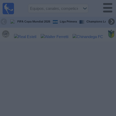
Fútbol en
Vivo
Nicaragua
FIFA Copa Mundial 2026
Liga Primera
Champions League
Guía de
Partidos
Televisados
Fútbol
hoy
Equipos
Competiciones
Canales
TV
Otros