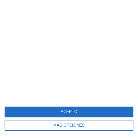
9 partidos de visitante
47.37%
TOTAL
MÁXIMO
TOTAL
3
2
13
COMPETICIONES
VS Bayer
RIVALES
Leverkusen
RANKING POR EQUIPOS
Bayer Leverkusen
2 (10.53%)
Dynamo Kyiv
2 (10.53%)
Fenerbahçe
2 (10.53%)
Rennes
2 (10.53%)
SC Dnipro-1
2 (10.53%)
Ver ranking completo
ACEPTO
RANKING POR COMPETICIONES
MÁS OPCIONES
Europa League
9 (47.37%)
Conference League
9 (47.37%)