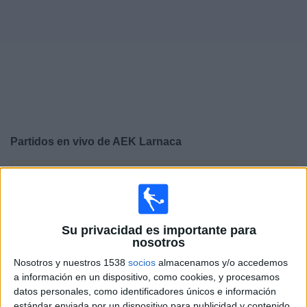
Deportes
Noticias
Widget
Partidos en vivo de
AEK Larnaca
×
AEK Larnaca: Actualmente no hay ningún partido en
vivo por TV. Puedes consultar el historial de partidos
emitidos anteriormente.
Su privacidad es importante para
nosotros
Jueves, 23/7/2026
Nosotros y nuestros 1538
socios
almacenamos y/o accedemos
10:30
Conference League
a información en un dispositivo, como cookies, y procesamos
datos personales, como identificadores únicos e información
estándar enviada por un dispositivo para publicidad y contenido