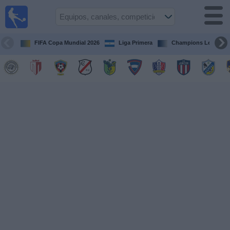
Fútbol en
Vivo
Nicaragua
FIFA Copa Mundial 2026
Liga Primera
Champions League
Guía de
Partidos
Televisados
Fútbol
hoy
Equipos
Competiciones
Canales
TV
Otros