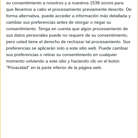
su consentimiento a nosotros y a nuestros 1538 socios para
TELEVISIÓN EN NICARAGUA
que llevemos a cabo el procesamiento previamente descrito. De
forma alternativa, puede acceder a información más detallada y
A fecha de hoy
6/8/2026
y desde que esta web recoge los datos
cambiar sus preferencias antes de otorgar o negar su
estadísticos de cuándo y dónde se transmiten los partidos de
Fútbol
del
consentimiento.
Tenga en cuenta que algún procesamiento de
equipo
Atlético Grau
en
Nicaragua
, que fue el
24/1/2020
, podemos dar
sus datos personales puede no requerir de su consentimiento,
los siguientes datos:
pero usted tiene el derecho de rechazar tal procesamiento. Sus
147
preferencias se aplicarán solo a este sitio web. Puede cambiar
sus preferencias o retirar su consentimiento en cualquier
momento volviendo a este sitio y haciendo clic en el botón
PARTIDOS TELEVISADOS
"Privacidad" en la parte inferior de la página web.
6 partidos en abierto
4.08%
141 partidos de pago
95.92%
ÚLTIMO PARTIDO EN ABIERTO
Atlético Grau - Cienciano
9/5/2026 Liga 1 Perú por Fanatiz, L1 Max YouTube
RANKING POR CANALES