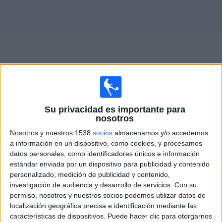
Deportes
Noticias
Widget
Partidos en vivo de
Atlético Grau
Su privacidad es importante para
nosotros
Sábado, 8/8/2026
Nosotros y nuestros 1538
socios
almacenamos y/o accedemos
14:30
Liga 1 Perú
a información en un dispositivo, como cookies, y procesamos
datos personales, como identificadores únicos e información
ACD Juan Pablo II College
estándar enviada por un dispositivo para publicidad y contenido
Atlético Grau
personalizado, medición de publicidad y contenido,
investigación de audiencia y desarrollo de servicios.
Con su
Fanatiz (Míralo en vivo)
permiso, nosotros y nuestros socios podemos utilizar datos de
localización geográfica precisa e identificación mediante las
características de dispositivos. Puede hacer clic para otorgarnos
DATOS ESTADÍSTICOS DEL EQUIPO ATLÉTICO GRAU EN