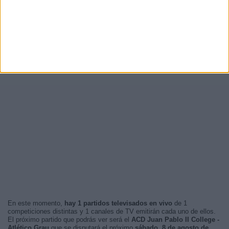
En este momento,
hay 1 partidos televisados en vivo
de 1
competiciones distintas y 1 canales de TV emitirán cada uno de ellos.
El próximo partido que podrás ver será el
ACD Juan Pablo II College -
Atlético Grau
que se disputará el próximo
sábado, 8 de agosto de