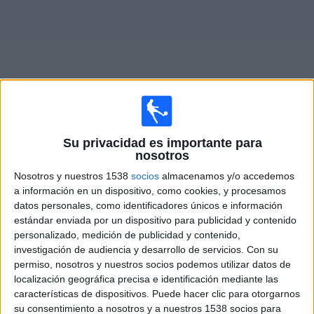
Deportes
Noticias
Widget
Su privacidad es importante para
Partidos en vivo de
CA Huracán Femenino
nosotros
Martes, 11/8/2026
Nosotros y nuestros 1538
socios
almacenamos y/o accedemos
a información en un dispositivo, como cookies, y procesamos
08:00
Campeonato Femenino
datos personales, como identificadores únicos e información
estándar enviada por un dispositivo para publicidad y contenido
CA Huracán Femenino
personalizado, medición de publicidad y contenido,
SAT Femenino
investigación de audiencia y desarrollo de servicios.
Con su
LPF Play
permiso, nosotros y nuestros socios podemos utilizar datos de
localización geográfica precisa e identificación mediante las
características de dispositivos. Puede hacer clic para otorgarnos
DATOS ESTADÍSTICOS DEL EQUIPO CA HURACÁN
su consentimiento a nosotros y a nuestros 1538 socios para