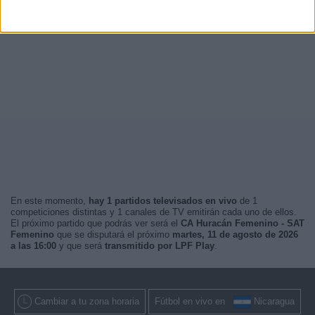
En este momento,
hay 1 partidos televisados en vivo
de 1
competiciones distintas y 1 canales de TV emitirán cada uno de ellos.
El próximo partido que podrás ver será el
CA Huracán Femenino - SAT
Femenino
que se disputará el próximo
martes, 11 de agosto de 2026
a las 16:00
y que será
transmitido por LPF Play
.
Cambiar a tu zona horaria
Fútbol en vivo en
Nicaragua