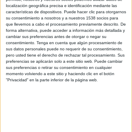
12:00
Primera Nacional Argentina
localización geográfica precisa e identificación mediante las
características de dispositivos. Puede hacer clic para otorgarnos
Deportivo Morón
su consentimiento a nosotros y a nuestros 1538 socios para
Almagro
que llevemos a cabo el procesamiento previamente descrito. De
forma alternativa, puede acceder a información más detallada y
LPF Play
cambiar sus preferencias antes de otorgar o negar su
consentimiento.
Tenga en cuenta que algún procesamiento de
Viernes, 21/8/2026
sus datos personales puede no requerir de su consentimiento,
pero usted tiene el derecho de rechazar tal procesamiento. Sus
12:30
Primera Nacional Argentina
preferencias se aplicarán solo a este sitio web. Puede cambiar
sus preferencias o retirar su consentimiento en cualquier
San Telmo
momento volviendo a este sitio y haciendo clic en el botón
Deportivo Morón
"Privacidad" en la parte inferior de la página web.
LPF Play
Más días
DATOS ESTADÍSTICOS DEL EQUIPO DEPORTIVO MORÓN
EN TELEVISIÓN EN NICARAGUA