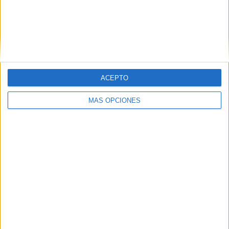
CA Colón
4 (9.3%)
Ferro Carril Oeste
3 (6.98%)
Defensores Belgrano
3 (6.98%)
Atlético Güemes
2 (4.65%)
Almirante Brown
2 (4.65%)
Ver ranking completo
ACEPTO
RANKING POR COMPETICIONES
MÁS OPCIONES
Primera Nacional Argentina
41 (95.35%)
Copa Argentina
2 (4.65%)
Ver ranking completo
Nº DE PARTIDOS POR DÍA DE LA SEMANA
LUNES
MARTES
MIÉRCOLES
JUEVES
VIERNES
3
-
5
-
2
6.98%
- %
11.63%
- %
4.65%