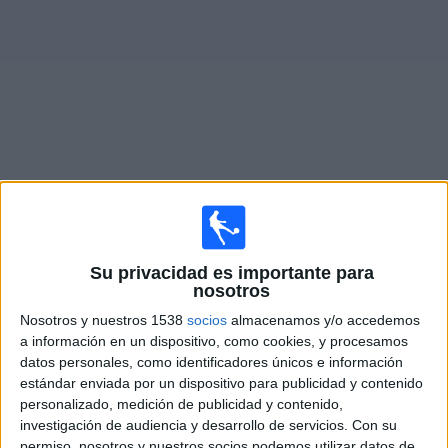
Deportes
Noticias
Widget
Partidos en vivo de
Deportivo Morón
Mañana domingo, 9/8/2026
Su privacidad es importante para
12:00
Primera Nacional Argentina
nosotros
Nosotros y nuestros 1538
socios
almacenamos y/o accedemos
Deportivo Morón
a información en un dispositivo, como cookies, y procesamos
Acassuso
datos personales, como identificadores únicos e información
LPF Play
estándar enviada por un dispositivo para publicidad y contenido
personalizado, medición de publicidad y contenido,
investigación de audiencia y desarrollo de servicios.
Con su
Sábado, 15/8/2026
permiso, nosotros y nuestros socios podemos utilizar datos de