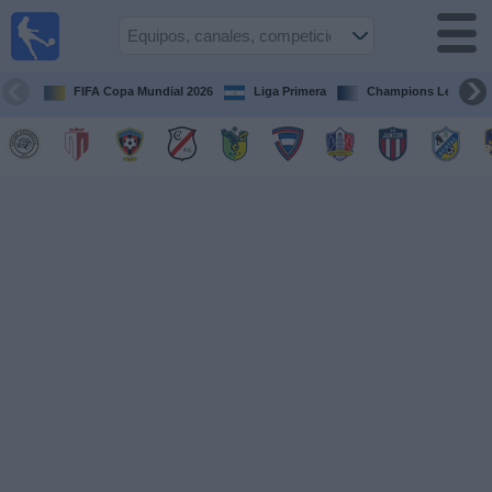
Fútbol en
Vivo
Nicaragua
FIFA Copa Mundial 2026
Liga Primera
Champions League
Guía de
Partidos
Televisados
Fútbol
hoy
Equipos
Competiciones
Canales
TV
Otros