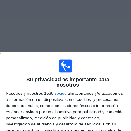
Deportes
Noticias
Widget
Partidos en vivo de
Dep. Armenio
Partidos de hoy sábado, 8/8/2026
Su privacidad es importante para
12:30
Primera B Argentina
nosotros
Nosotros y nuestros 1538
socios
almacenamos y/o accedemos
Dep. Armenio
a información en un dispositivo, como cookies, y procesamos
Villa Dálmine
datos personales, como identificadores únicos e información
LPF Play
estándar enviada por un dispositivo para publicidad y contenido
personalizado, medición de publicidad y contenido,
investigación de audiencia y desarrollo de servicios.
Con su
Sábado, 15/8/2026
permiso, nosotros y nuestros socios podemos utilizar datos de