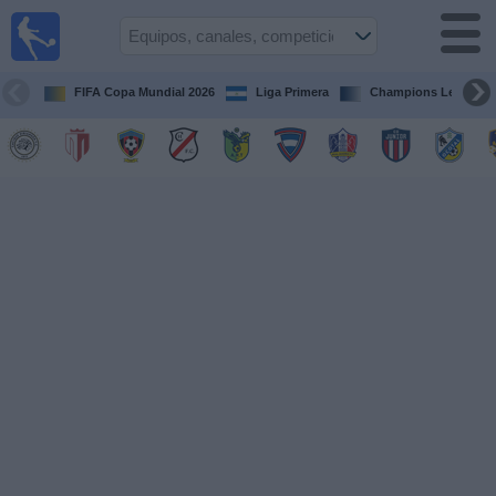
Fútbol en
Vivo
Nicaragua
FIFA Copa Mundial 2026
Liga Primera
Champions League
Guía de
Partidos
Televisados
Fútbol
hoy
Equipos
Competiciones
Canales
TV
Otros