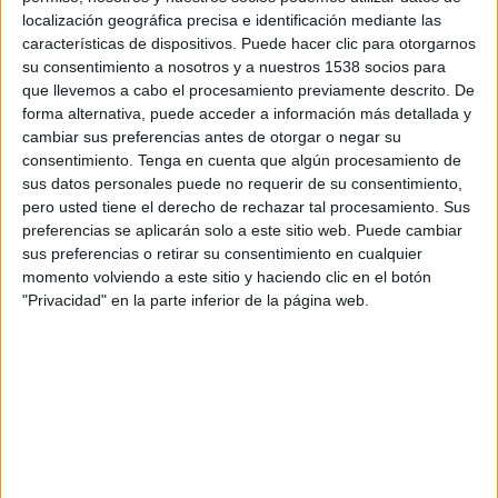
14:00
Primera B Argentina
localización geográfica precisa e identificación mediante las
características de dispositivos. Puede hacer clic para otorgarnos
UAI Urquiza
su consentimiento a nosotros y a nuestros 1538 socios para
Dep. Armenio
que llevemos a cabo el procesamiento previamente descrito. De
forma alternativa, puede acceder a información más detallada y
LPF Play
cambiar sus preferencias antes de otorgar o negar su
consentimiento.
Tenga en cuenta que algún procesamiento de
Sábado, 22/8/2026
sus datos personales puede no requerir de su consentimiento,
pero usted tiene el derecho de rechazar tal procesamiento. Sus
14:00
Primera B Argentina
preferencias se aplicarán solo a este sitio web. Puede cambiar
sus preferencias o retirar su consentimiento en cualquier
Dep. Armenio
momento volviendo a este sitio y haciendo clic en el botón
Real Pilar
"Privacidad" en la parte inferior de la página web.
LPF Play
Más días
DATOS ESTADÍSTICOS DEL EQUIPO DEP. ARMENIO EN
TELEVISIÓN EN NICARAGUA