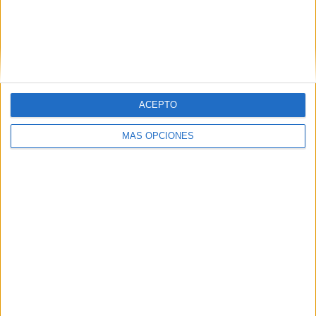
Argentino Merlo
4 (10.26%)
Sportivo Italiano
2 (5.13%)
Acassuso
2 (5.13%)
Brown de Adrogué
2 (5.13%)
CA Talleres
2 (5.13%)
Ver ranking completo
ACEPTO
RANKING POR COMPETICIONES
MÁS OPCIONES
Primera B Argentina
35 (89.74%)
Copa Argentina
4 (10.26%)
Ver ranking completo
Nº DE PARTIDOS POR DÍA DE LA SEMANA
LUNES
MARTES
MIÉRCOLES
JUEVES
VIERNES
1
4
4
-
3
2.56%
10.26%
10.26%
- %
7.69%