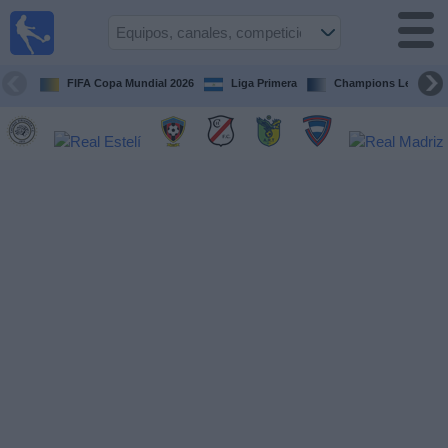
Fútbol en
Vivo
Nicaragua
FIFA Copa Mundial 2026
Liga Primera
Champions League
Guía de
Partidos
Televisados
Fútbol
hoy
Equipos
Competiciones
Canales
TV
Otros