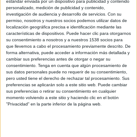
estándar enviada por un dispositivo para publicidad y contenido
Saint Etienne Feminine
personalizado, medición de publicidad y contenido,
FC Fleury Femenino
investigación de audiencia y desarrollo de servicios.
Con su
FIFA+
DAZN App Gratis (Ver gratis)
permiso, nosotros y nuestros socios podemos utilizar datos de
localización geográfica precisa e identificación mediante las
características de dispositivos. Puede hacer clic para otorgarnos
Miércoles, 22/4/2026
su consentimiento a nosotros y a nuestros 1538 socios para
10:45
D1 Féminine
que llevemos a cabo el procesamiento previamente descrito. De
forma alternativa, puede acceder a información más detallada y
cambiar sus preferencias antes de otorgar o negar su
consentimiento.
Tenga en cuenta que algún procesamiento de
FC Fleury Femenino
sus datos personales puede no requerir de su consentimiento,
Strasbourg Alsace Feminine
pero usted tiene el derecho de rechazar tal procesamiento. Sus
DAZN App Gratis (Ver gratis)
FIFA+
preferencias se aplicarán solo a este sitio web. Puede cambiar
sus preferencias o retirar su consentimiento en cualquier
Sábado, 28/3/2026
momento volviendo a este sitio y haciendo clic en el botón
"Privacidad" en la parte inferior de la página web.
10:00
D1 Féminine
Paris FC Femenino
FC Fleury Femenino