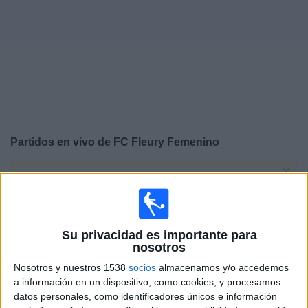
Deportes
Noticias
Widget
Partidos en vivo de
FC Fleury Femenino
×
FC Fleury Femenino: Actualmente no hay ningún partido
en vivo por TV. Puedes consultar el historial de partidos
emitidos anteriormente.
Su privacidad es importante para
Miércoles, 6/5/2026
nosotros
Nosotros y nuestros 1538
socios
almacenamos y/o accedemos
09:00
D1 Féminine
a información en un dispositivo, como cookies, y procesamos
datos personales, como identificadores únicos e información