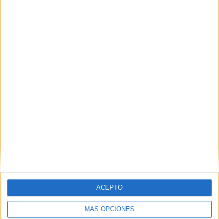
14 partidos en local
48.28%
15 partidos de visitante
51.72%
TOTAL
MÁXIMO
TOTAL
1
4
12
COMPETICIONES
VS Le Havre AC
RIVALES
Femenino
RANKING POR EQUIPOS
Le Havre AC Femenino
4 (13.79%)
Montpellier Femenino
3 (10.34%)
PSG Femenino
3 (10.34%)
Paris FC Femenino
3 (10.34%)
O. Lyonnais Femenino
2 (6.9%)
Ver ranking completo
ACEPTO
RANKING POR COMPETICIONES
MÁS OPCIONES