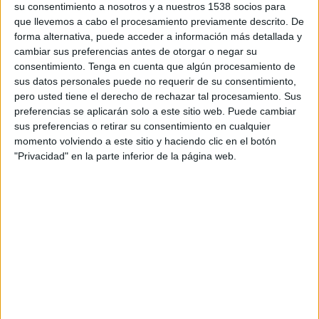
Paide Linnameeskond
su consentimiento a nosotros y a nuestros 1538 socios para
FC Hegelmann
que llevemos a cabo el procesamiento previamente descrito. De
forma alternativa, puede acceder a información más detallada y
OneFootball PPV
cambiar sus preferencias antes de otorgar o negar su
consentimiento.
Tenga en cuenta que algún procesamiento de
sus datos personales puede no requerir de su consentimiento,
DATOS ESTADÍSTICOS DEL EQUIPO FC HEGELMANN EN
pero usted tiene el derecho de rechazar tal procesamiento. Sus
TELEVISIÓN EN NICARAGUA
preferencias se aplicarán solo a este sitio web. Puede cambiar
sus preferencias o retirar su consentimiento en cualquier
A fecha de hoy
7/8/2026
y desde que esta web recoge los datos
momento volviendo a este sitio y haciendo clic en el botón
estadísticos de cuándo y dónde se transmiten los partidos de
Fútbol
del
"Privacidad" en la parte inferior de la página web.
equipo
FC Hegelmann
en
Nicaragua
, que fue el
16/7/2026
, podemos dar
los siguientes datos:
1
PARTIDOS TELEVISADOS
0 partidos en abierto
0%
1 partidos de pago
100%