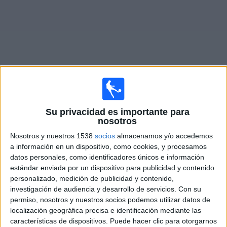
Deportes
Noticias
Widget
Partidos en vivo de
FC Hegelmann
Su privacidad es importante para
nosotros
×
FC Hegelmann: Actualmente no hay ningún partido en
Nosotros y nuestros 1538
socios
almacenamos y/o accedemos
vivo por TV. Puedes consultar el historial de partidos
a información en un dispositivo, como cookies, y procesamos
emitidos anteriormente.
datos personales, como identificadores únicos e información
estándar enviada por un dispositivo para publicidad y contenido
personalizado, medición de publicidad y contenido,
Jueves, 16/7/2026
investigación de audiencia y desarrollo de servicios.
Con su
10:00
Conference League
permiso, nosotros y nuestros socios podemos utilizar datos de
1ª Ronda Clasificación
localización geográfica precisa e identificación mediante las
características de dispositivos. Puede hacer clic para otorgarnos