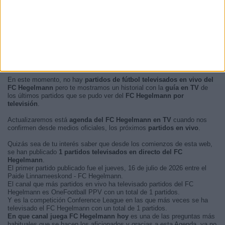
En este momento, no hay
partidos de fútbol televisados en vivo del
FC Hegelmann
pero te mostramos un historial con la
guía en TV
de
los últimos partidos que se pudo ver del
FC Hegelmann por
televisión
.
Actualizaremos está
agenda del FC Hegelmann en TV
cuando nos
confirmen desde medios oficiales, los próximos
partidos en vivo
.
Quizás sea de tu interés saber que desde los comienzos de esta web,
se han publicado
1 partidos televisados en directo del FC
Hegelmann
.
El primer partido publicado fue el jueves, 16 de julio de 2026 entre el
Paide Linnameeskond - FC Hegelmann.
El canal que más partidos en vivo ha televisado partidos del FC
Hegelmann es OneFootball PPV con un total de 1 partidos.
Y es la competición Conference League en las que más veces se ha
televisado el FC Hegelmann con un total de 1 partidos.
En que canal juega FC Hegelmann hoy
es una de las preguntas más
habituales que se hacen los aficionados y gracias a esta Agenda, ya no