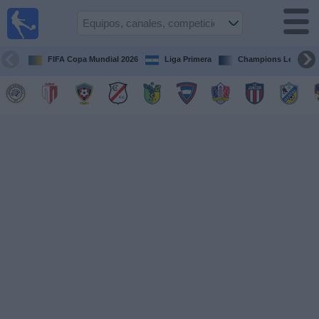
Fútbol en
Vivo
Nicaragua
FIFA Copa Mundial 2026
Liga Primera
Champions League
Guía de
Partidos
Televisados
Fútbol
hoy
Equipos
Competiciones
Canales
TV
Otros