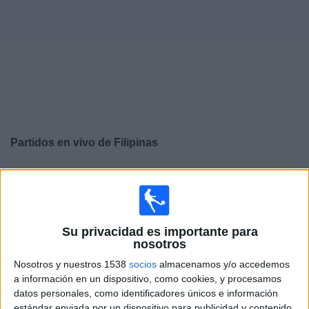
Deportes
Noticias
Widget
Partidos en vivo de
Filipinas
×
Filipinas: Actualmente no hay ningún partido en vivo por
TV. Puedes consultar el historial de partidos emitidos
anteriormente.
Su privacidad es importante para
nosotros
Sábado, 8/8/2026
Nosotros y nuestros 1538
socios
almacenamos y/o accedemos
07:00
ASEAN Cup
a información en un dispositivo, como cookies, y procesamos
datos personales, como identificadores únicos e información
Malasia
estándar enviada por un dispositivo para publicidad y contenido