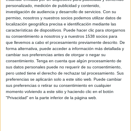
Filipinas
personalizado, medición de publicidad y contenido,
OneFootball PPV
investigación de audiencia y desarrollo de servicios.
Con su
permiso, nosotros y nuestros socios podemos utilizar datos de
localización geográfica precisa e identificación mediante las
Martes, 4/8/2026
características de dispositivos. Puede hacer clic para otorgarnos
07:00
ASEAN Cup
su consentimiento a nosotros y a nuestros 1538 socios para
que llevemos a cabo el procesamiento previamente descrito. De
Filipinas
forma alternativa, puede acceder a información más detallada y
Tailandia
cambiar sus preferencias antes de otorgar o negar su
consentimiento.
Tenga en cuenta que algún procesamiento de
OneFootball PPV
sus datos personales puede no requerir de su consentimiento,
pero usted tiene el derecho de rechazar tal procesamiento. Sus
Sábado, 1/8/2026
preferencias se aplicarán solo a este sitio web. Puede cambiar
04:00
ASEAN Cup
sus preferencias o retirar su consentimiento en cualquier
momento volviendo a este sitio y haciendo clic en el botón
Laos
"Privacidad" en la parte inferior de la página web.
Filipinas
OneFootball PPV
Más días