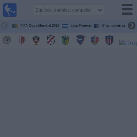
Fútbol en
Vivo
Nicaragua
FIFA Copa Mundial 2026
Liga Primera
Champions League
Guía de
Partidos
Televisados
Fútbol
hoy
Equipos
Competiciones
Canales
TV
Otros