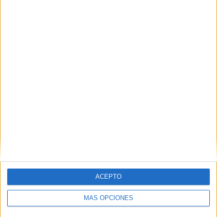
TOTAL
MÁXIMO
TOTAL
7
3
12
COMPETICIONES
VS Australia
RIVALES
RANKING POR EQUIPOS
Australia
3 (18.75%)
Indonesia
2 (12.5%)
Myanmar
2 (12.5%)
Irán
1 (6.25%)
Japón
1 (6.25%)
Ver ranking completo
RANKING POR COMPETICIONES
ACEPTO
AFC Copa Asia Femenina
4 (25%)
ASEAN Cup
4 (25%)
MÁS OPCIONES
ASEAN Championship Women
3 (18.75%)
FIFA Women's Series
2 (12.5%)