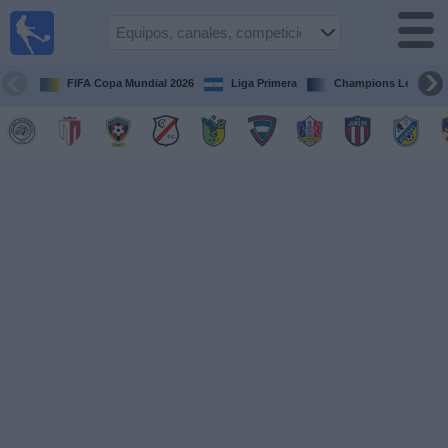
Fútbol en
Vivo
Nicaragua
FIFA Copa Mundial 2026
Liga Primera
Champions League
Guía de
Partidos
Televisados
Fútbol
hoy
Equipos
Competiciones
Canales
TV
Otros