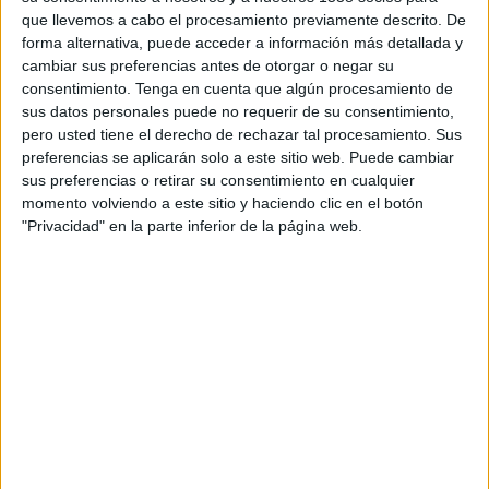
06:00
Regionalliga
que llevemos a cabo el procesamiento previamente descrito. De
forma alternativa, puede acceder a información más detallada y
Freiburg II
cambiar sus preferencias antes de otorgar o negar su
KSV Hessen Kassel
consentimiento.
Tenga en cuenta que algún procesamiento de
sus datos personales puede no requerir de su consentimiento,
OneFootball PPV
pero usted tiene el derecho de rechazar tal procesamiento. Sus
preferencias se aplicarán solo a este sitio web. Puede cambiar
sus preferencias o retirar su consentimiento en cualquier
DATOS ESTADÍSTICOS DEL EQUIPO FREIBURG II EN
momento volviendo a este sitio y haciendo clic en el botón
TELEVISIÓN EN NICARAGUA
"Privacidad" en la parte inferior de la página web.
A fecha de hoy
7/8/2026
y desde que esta web recoge los datos
estadísticos de cuándo y dónde se transmiten los partidos de
Fútbol
del
equipo
Freiburg II
en
Nicaragua
, que fue el
27/7/2024
, podemos dar los
siguientes datos:
60
PARTIDOS TELEVISADOS
0 partidos en abierto
0%