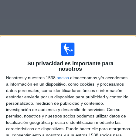
Deportes
Noticias
Widget
Partidos en vivo de
Freiburg II
Su privacidad es importante para
nosotros
Mañana sábado, 8/8/2026
Nosotros y nuestros 1538
socios
almacenamos y/o accedemos
a información en un dispositivo, como cookies, y procesamos
06:00
Regionalliga
datos personales, como identificadores únicos e información
estándar enviada por un dispositivo para publicidad y contenido
VfR Aalen
personalizado, medición de publicidad y contenido,
Freiburg II
investigación de audiencia y desarrollo de servicios.
Con su
OneFootball PPV
permiso, nosotros y nuestros socios podemos utilizar datos de
localización geográfica precisa e identificación mediante las
características de dispositivos. Puede hacer clic para otorgarnos
Sábado, 15/8/2026
su consentimiento a nosotros y a nuestros 1538 socios para