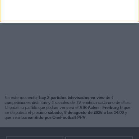
En este momento,
hay 2 partidos televisados en vivo
de 1
competiciones distintas y 1 canales de TV emitirán cada uno de ellos.
El próximo partido que podrás ver será el
VfR Aalen - Freiburg II
que
se disputará el próximo
sábado, 8 de agosto de 2026 a las 14:00
y
que será
transmitido por OneFootball PPV
.