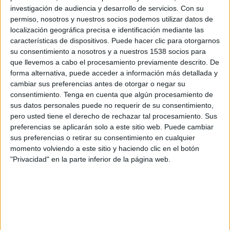
IFK Göteborg
investigación de audiencia y desarrollo de servicios.
Con su
Gent
permiso, nosotros y nuestros socios podemos utilizar datos de
OneFootball PPV
localización geográfica precisa e identificación mediante las
características de dispositivos. Puede hacer clic para otorgarnos
su consentimiento a nosotros y a nuestros 1538 socios para
Domingo, 26/7/2026
que llevemos a cabo el procesamiento previamente descrito. De
06:00
Liga sueca
forma alternativa, puede acceder a información más detallada y
cambiar sus preferencias antes de otorgar o negar su
IK Sirius FK
consentimiento.
Tenga en cuenta que algún procesamiento de
IFK Göteborg
sus datos personales puede no requerir de su consentimiento,
pero usted tiene el derecho de rechazar tal procesamiento. Sus
Azteca Deportes Network
preferencias se aplicarán solo a este sitio web. Puede cambiar
sus preferencias o retirar su consentimiento en cualquier
Martes, 21/7/2026
momento volviendo a este sitio y haciendo clic en el botón
"Privacidad" en la parte inferior de la página web.
11:00
Conference League
2ª Ronda Clasificación
IFK Göteborg
FC Levadia Tallinn
OneFootball PPV