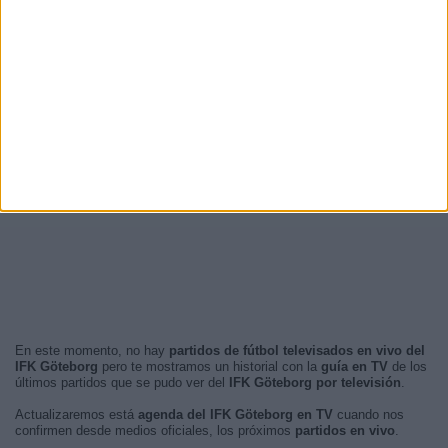
En este momento, no hay
partidos de fútbol televisados en vivo del
IFK Göteborg
pero te mostramos un historial con la
guía en TV
de los
últimos partidos que se pudo ver del
IFK Göteborg por televisión
.
Actualizaremos está
agenda del IFK Göteborg en TV
cuando nos
confirmen desde medios oficiales, los próximos
partidos en vivo
.