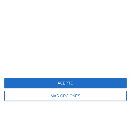
2
2
8
COMPETICIONES
VS Hammarby
RIVALES
RANKING POR EQUIPOS
Hammarby
2 (18.18%)
AIK Fotboll
2 (18.18%)
Malmö FF
2 (18.18%)
Örgryte IS
1 (9.09%)
IK Sirius FK
1 (9.09%)
Ver ranking completo
ACEPTO
RANKING POR COMPETICIONES
MÁS OPCIONES
Liga sueca
9 (81.82%)
Conference League
2 (18.18%)
Ver ranking completo