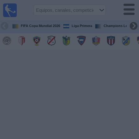
Fútbol en
Vivo
Nicaragua
FIFA Copa Mundial 2026
Liga Primera
Champions League
Guía de
Partidos
Televisados
Fútbol
hoy
Equipos
Competiciones
Canales
TV
Otros