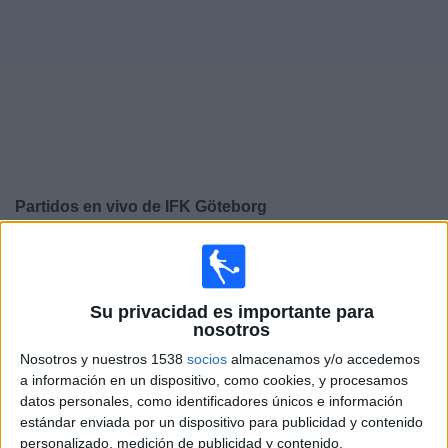
Deportes
Noticias
Widget
Partidos en vivo de
IFK Göteborg
×
IFK Göteborg: Actualmente no hay ningún partido en
vivo por TV. Puedes consultar el historial de partidos
emitidos anteriormente.
Su privacidad es importante para
nosotros
Jueves, 6/8/2026
Nosotros y nuestros 1538
socios
almacenamos y/o accedemos
a información en un dispositivo, como cookies, y procesamos
11:00
Conference League
datos personales, como identificadores únicos e información
3ª Ronda Clasificación
estándar enviada por un dispositivo para publicidad y contenido
personalizado, medición de publicidad y contenido,