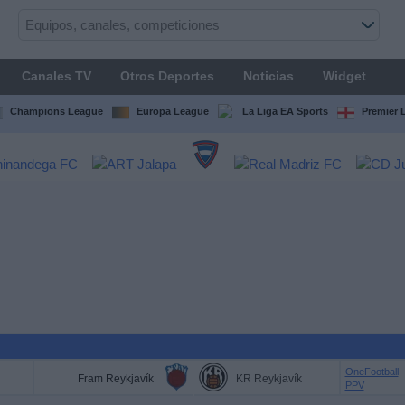
Canales TV
Otros Deportes
Noticias
Widget
Champions League
Europa League
La Liga EA Sports
Premier 
OneFootball
Fram Reykjavík
KR Reykjavík
PPV