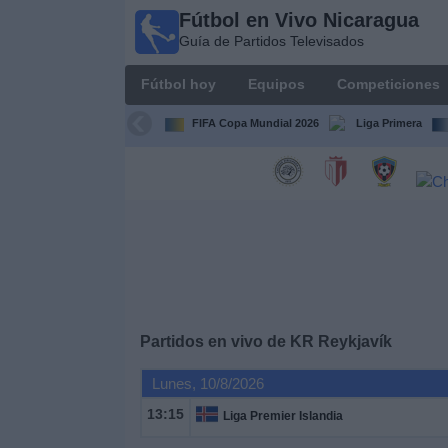
Fútbol en Vivo Nicaragua
Fútbol en
Guía de Partidos Televisados
Vivo
Nicaragua
Fútbol hoy
Equipos
Competiciones
Guía de
Partidos
FIFA Copa Mundial 2026
Liga Primera
Televisados
Fútbol
hoy
Equipos
Competiciones
Partidos en vivo de
KR Reykjavík
Canales
Lunes, 10/8/2026
TV
13:15
Liga Premier Islandia
Otros