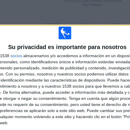
25/10/2025 Liga Premier Islandia por
OneFootball
PARTIDOS
DÍAS
TOTAL
7%)
15
284
3
CONSECUTIVOS
SIN PARTIDO
CANALES TV
DE PAGO
GRATUÍTO
Su privacidad es importante para nosotros
s 1538
socios
almacenamos y/o accedemos a información en un disposit
sonales, como identificadores únicos e información estándar enviada 
ntenido personalizado, medición de publicidad y contenido, investigaci
TOTAL
MÁXIMO
TOTAL
1
11
16
os.
Con su permiso, nosotros y nuestros socios podemos utilizar datos 
identificación mediante las características de dispositivos. Puede hacer
COMPETICIONES
VS Valur
RIVALES
ntimiento a nosotros y a nuestros 1538 socios para que llevemos a ca
Reykjavík
. De forma alternativa, puede acceder a información más detallada y 
e otorgar o negar su consentimiento.
Tenga en cuenta que algún proc
RANKING POR COMPETICIONES
de no requerir de su consentimiento, pero usted tiene el derecho de r
referencias se aplicarán solo a este sitio web. Puede cambiar sus pref
Liga Premier Islandia
108 (100%)
alquier momento volviendo a este sitio y haciendo clic en el botón "Pri
Ver ranking completo
 web.