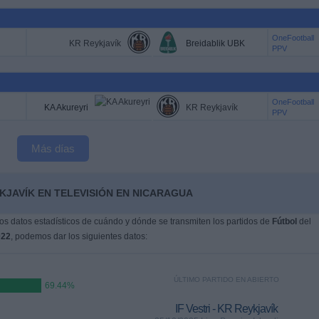
OneFootball
KR Reykjavík
Breidablik UBK
PPV
OneFootball
KA Akureyri
KR Reykjavík
PPV
Más días
KJAVÍK EN TELEVISIÓN EN NICARAGUA
s datos estadísticos de cuándo y dónde se transmiten los partidos de
Fútbol
del
022
, podemos dar los siguientes datos:
ÚLTIMO PARTIDO EN ABIERTO
69.44%
IF Vestri - KR Reykjavík