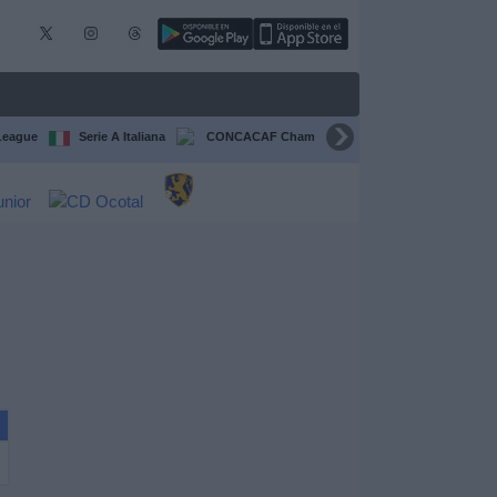
League
Serie A Italiana
CONCACAF Champions Cup
Liga CONCA