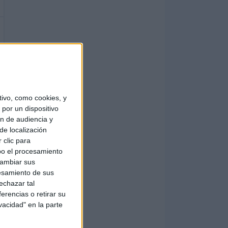
ivo, como cookies, y
por un dispositivo
ón de audiencia y
de localización
 clic para
bo el procesamiento
cambiar sus
esamiento de sus
echazar tal
erencias o retirar su
vacidad" en la parte