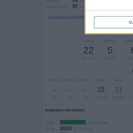
Stjarnan
10 (9.26%)
Fram Reykjavík
9 (8.33%)
Ver ranking completo
M
Nº DE 
LUNES
MARTES
MIÉR
22
5
20.37%
4.63%
5.
ENERO
FEBRERO
MARZO
ABRIL
MAYO
-
-
-
18
21
- %
- %
- %
16.67%
19.44%
1
RANKING POR HORAS
13:15
47 (43.52%)
08:00
21 (19.44%)