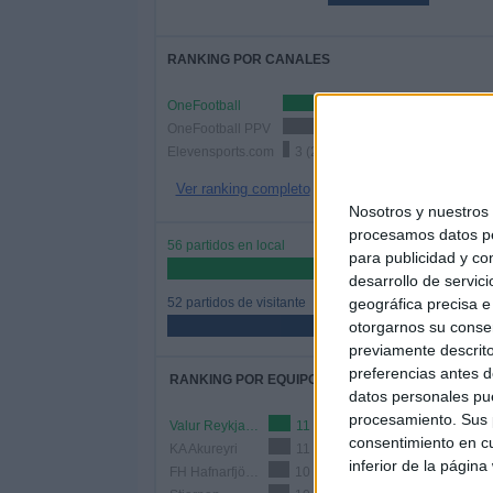
RANKING POR CANALES
OneFootball
72 (66.6
OneFootball PPV
39 (36.11%)
Elevensports.com
3 (2.78%)
Ver ranking completo
Nosotros y nuestro
procesamos datos per
56 partidos en local
para publicidad y co
51.85%
desarrollo de servici
52 partidos de visitante
geográfica precisa e 
48.15%
otorgarnos su conse
previamente descrito
preferencias antes d
RANKING POR EQUIPOS
datos personales pue
procesamiento. Sus p
Valur Reykjavík
11 (10.19%)
consentimiento en cu
KA Akureyri
11 (10.19%)
inferior de la página
FH Hafnarfjördur
10 (9.26%)