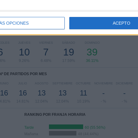
ÁS OPCIONES
ACEPTO
PARTIDOS POR DÍA DE LA SEMANA
COLES
JUEVES
VIERNES
SÁBADO
DOMINGO
6
10
7
19
39
56%
9.26%
6.48%
17.59%
36.11%
Nº DE PARTIDOS POR MES
JUNIO
JULIO
AGOSTO
SEPTIEMBRE
OCTUBRE
NOVIEMBRE
DICIEMBRE
16
16
13
13
11
-
-
4.81%
14.81%
12.04%
12.04%
10.19%
- %
- %
RANKING POR FRANJA HORARIA
Tarde
60 (55.56%)
Mañana
48 (44.44%)