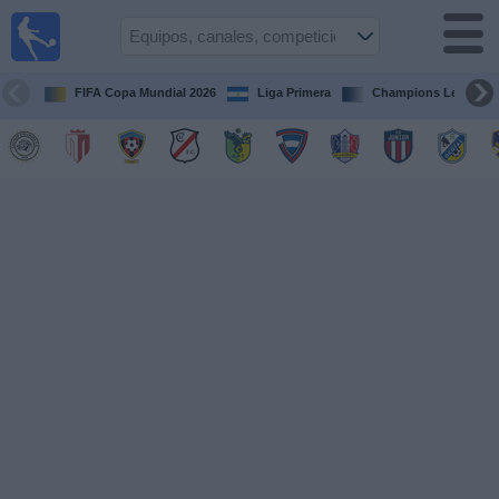
Fútbol en
Vivo
Nicaragua
FIFA Copa Mundial 2026
Liga Primera
Champions League
Guía de
Partidos
Televisados
Fútbol
hoy
Equipos
Competiciones
Canales
TV
Otros