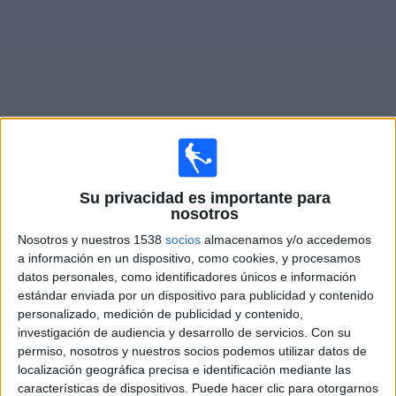
Deportes
Noticias
Widget
Partidos en vivo de
Monagas SC
Su privacidad es importante para
nosotros
Partidos de hoy sábado, 8/8/2026
Nosotros y nuestros 1538
socios
almacenamos y/o accedemos
14:00
Liga Futve
a información en un dispositivo, como cookies, y procesamos
datos personales, como identificadores únicos e información
Monagas SC
estándar enviada por un dispositivo para publicidad y contenido
Carabobo
personalizado, medición de publicidad y contenido,
investigación de audiencia y desarrollo de servicios.
Con su
LigaFUTVE App
Liga Futve YouTube
permiso, nosotros y nuestros socios podemos utilizar datos de
localización geográfica precisa e identificación mediante las
características de dispositivos. Puede hacer clic para otorgarnos
DATOS ESTADÍSTICOS DEL EQUIPO MONAGAS SC EN