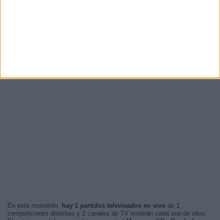
En este momento,
hay 1 partidos televisados en vivo
de 1
competiciones distintas y 2 canales de TV emitirán cada uno de ellos.