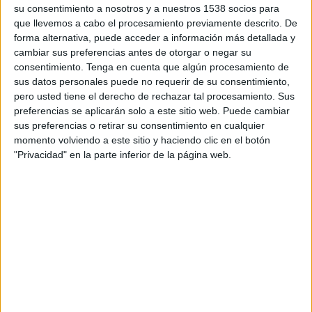
su consentimiento a nosotros y a nuestros 1538 socios para
TELEVISIÓN EN NICARAGUA
que llevemos a cabo el procesamiento previamente descrito. De
A fecha de hoy
8/8/2026
y desde que esta web recoge los datos
forma alternativa, puede acceder a información más detallada y
estadísticos de cuándo y dónde se transmiten los partidos de
Fútbol
del
cambiar sus preferencias antes de otorgar o negar su
equipo
Monagas SC
en
Nicaragua
, que fue el
17/2/2016
, podemos dar
consentimiento.
Tenga en cuenta que algún procesamiento de
los siguientes datos:
sus datos personales puede no requerir de su consentimiento,
pero usted tiene el derecho de rechazar tal procesamiento. Sus
168
preferencias se aplicarán solo a este sitio web. Puede cambiar
sus preferencias o retirar su consentimiento en cualquier
momento volviendo a este sitio y haciendo clic en el botón
PARTIDOS TELEVISADOS
"Privacidad" en la parte inferior de la página web.
15 partidos en abierto
8.93%
153 partidos de pago
91.07%
ÚLTIMO PARTIDO EN ABIERTO
UCV - Monagas SC
4/8/2026 Liga Futve por Liga Futve YouTube, LigaFUTVE App
RANKING POR CANALES