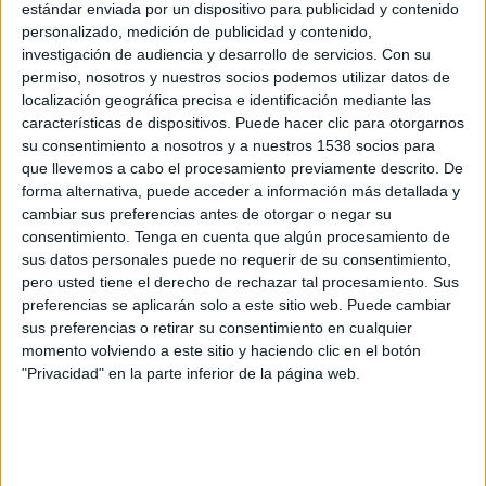
estándar enviada por un dispositivo para publicidad y contenido
El Salvador
personalizado, medición de publicidad y contenido,
Disney+ Premium
ESPN 2
investigación de audiencia y desarrollo de servicios.
Con su
permiso, nosotros y nuestros socios podemos utilizar datos de
Lunes, 30/3/2026
localización geográfica precisa e identificación mediante las
características de dispositivos. Puede hacer clic para otorgarnos
04:00
FIFA Series
su consentimiento a nosotros y a nuestros 1538 socios para
que llevemos a cabo el procesamiento previamente descrito. De
Trinidad y Tobago
forma alternativa, puede acceder a información más detallada y
Gabón
cambiar sus preferencias antes de otorgar o negar su
FIFA+
DAZN App Gratis (Ver gratis)
consentimiento.
Tenga en cuenta que algún procesamiento de
DAZN (Míralo en vivo)
sus datos personales puede no requerir de su consentimiento,
pero usted tiene el derecho de rechazar tal procesamiento. Sus
Viernes, 27/3/2026
preferencias se aplicarán solo a este sitio web. Puede cambiar
sus preferencias o retirar su consentimiento en cualquier
03:00
FIFA Series
momento volviendo a este sitio y haciendo clic en el botón
"Privacidad" en la parte inferior de la página web.
Venezuela
Trinidad y Tobago
FIFA+
DAZN App Gratis (Ver gratis)
DAZN (Míralo en vivo)