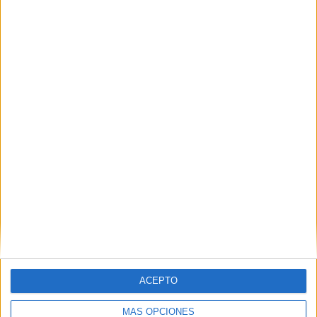
59 partidos de visitante
54.13%
TOTAL
MÁXIMO
TOTAL
13
12
35
COMPETICIONES
VS México
RIVALES
RANKING POR EQUIPOS
México
12 (11.01%)
Estados Unidos
11 (10.09%)
Costa Rica
6 (5.5%)
El Salvador
6 (5.5%)
Honduras
5 (4.59%)
Ver ranking completo
RANKING POR COMPETICIONES
ACEPTO
CONCACAF Copa Oro
19 (17.43%)
FIFA Copa Mundial 2026
19 (17.43%)
MÁS OPCIONES