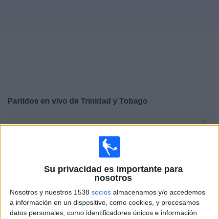
Deportes
Noticias
Widget
Partidos en vivo de
Trinidad y Tobago
×
Trinidad y Tobago: Actualmente no hay ningún partido en
vivo por TV. Puedes consultar el historial de partidos
emitidos anteriormente.
Su privacidad es importante para
Viernes, 17/4/2026
nosotros
16:00
CONCACAF Women's Championship
Nosotros y nuestros 1538
socios
almacenamos y/o accedemos
a información en un dispositivo, como cookies, y procesamos
Trinidad y Tobago
datos personales, como identificadores únicos e información