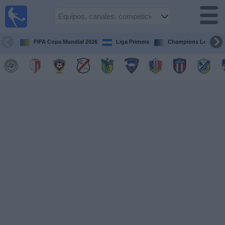
Fútbol en
Vivo
Nicaragua
FIFA Copa Mundial 2026
Liga Primera
Champions League
Guía de
Partidos
Televisados
Fútbol
hoy
Equipos
Competiciones
Canales
TV
Otros