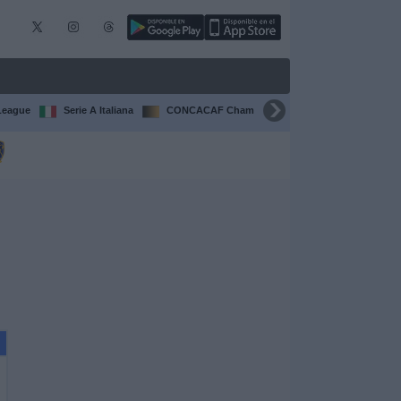
League
Serie A Italiana
CONCACAF Champions Cup
Liga CONCA