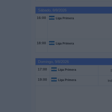
Deportes
Sábado, 8/8/2026
Noticias
16:00
Liga Primera
Widget
18:00
Liga Primera
Domingo, 9/8/2026
17:00
Liga Primera
S
19:00
Liga Primera