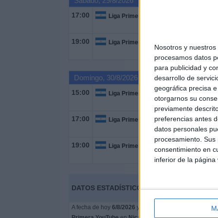
Sábado, 29/8/2026
17:00
Liga Primera
19:00
Liga Primera
Nosotros y nuestro
procesamos datos per
para publicidad y co
Domingo, 30/8/2026
desarrollo de servici
geográfica precisa e 
15:00
Liga Primera
otorgarnos su conse
previamente descrito
preferencias antes d
17:00
Liga Primera
datos personales pue
procesamiento. Sus p
19:00
Liga Primera
consentimiento en cu
inferior de la página
DATOS ESTADÍSTICOS DE FÚTBOL DEL CA
A fecha de hoy
6/8/2026
y desde que esta web recoge lo
M
Primera YouTube
en
Nicaragua
, que fue el
2/8/2020
, 