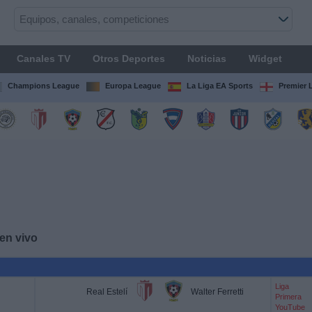
Canales TV
Otros Deportes
Noticias
Widget
Champions League
Europa League
La Liga EA Sports
Premier 
en vivo
Liga
Real Estelí
Walter Ferretti
Primera
YouTube