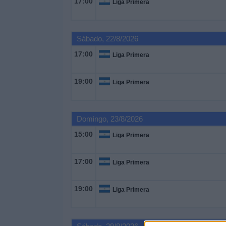
17:00
Liga Primera
Sábado, 22/8/2026
17:00
Liga Primera
19:00
Liga Primera
Domingo, 23/8/2026
15:00
Liga Primera
17:00
Liga Primera
19:00
Liga Primera