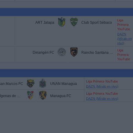
Liga
ART Jalapa
Club Sport Sébaco
Primera
YouTube
DAZN
(Míralo en
vivo)
Liga
Diriangén FC
Rancho Santana FC
Primera
YouTube
Liga Primera YouTube
an Marcos FC
UNAN Managua
DAZN (Míralo en vivo)
Liga Primera YouTube
Indígenas de Matagalpa
Managua FC
DAZN (Míralo en vivo)