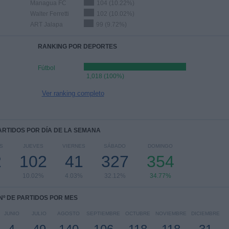
Managua FC
104 (10.22%)
Walter Ferretti
102 (10.02%)
ART Jalapa
99 (9.72%)
RANKING POR DEPORTES
Fútbol
1,018 (100%)
Ver ranking completo
PARTIDOS POR DÍA DE LA SEMANA
S
JUEVES
VIERNES
SÁBADO
DOMINGO
2
102
41
327
354
10.02%
4.03%
32.12%
34.77%
Nº DE PARTIDOS POR MES
JUNIO
JULIO
AGOSTO
SEPTIEMBRE
OCTUBRE
NOVIEMBRE
DICIEMBRE