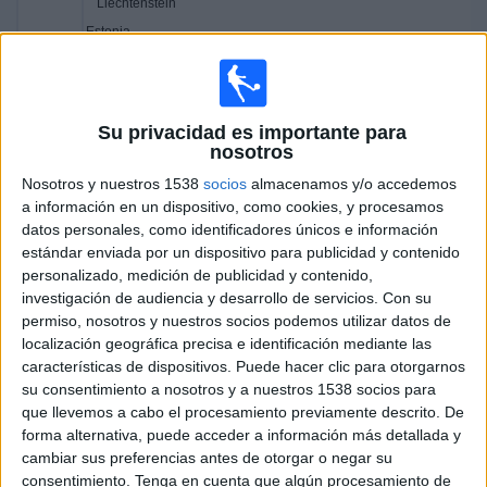
Liechtenstein
Estonia
FIFA+
DAZN App Gratis (Ver gratis)
DAZN (Míralo en vivo)
Su privacidad es importante para
Domingo, 24/5/2026
nosotros
13:30
Liga Futve 2
Nosotros y nuestros 1538
socios
almacenamos y/o accedemos
a información en un dispositivo, como cookies, y procesamos
Real Frontera
datos personales, como identificadores únicos e información
Puerto Cabello B
estándar enviada por un dispositivo para publicidad y contenido
personalizado, medición de publicidad y contenido,
FIFA+
DAZN App Gratis (Ver gratis)
investigación de audiencia y desarrollo de servicios.
Con su
13:30
Liga Futve 2
permiso, nosotros y nuestros socios podemos utilizar datos de
localización geográfica precisa e identificación mediante las
Atlético El Vigía
características de dispositivos. Puede hacer clic para otorgarnos
Ureña SC
su consentimiento a nosotros y a nuestros 1538 socios para
FIFA+
DAZN App Gratis (Ver gratis)
que llevemos a cabo el procesamiento previamente descrito. De
forma alternativa, puede acceder a información más detallada y
14:00
Liga Futve 2
cambiar sus preferencias antes de otorgar o negar su
consentimiento.
Tenga en cuenta que algún procesamiento de
Deportivo Miranda