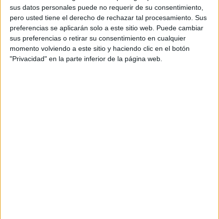
sus datos personales puede no requerir de su consentimiento,
Dynamo Puerto
pero usted tiene el derecho de rechazar tal procesamiento. Sus
FIFA+
DAZN App Gratis (Ver gratis)
preferencias se aplicarán solo a este sitio web. Puede cambiar
DAZN (Míralo en vivo)
sus preferencias o retirar su consentimiento en cualquier
momento volviendo a este sitio y haciendo clic en el botón
14:30
Liga Futve 2
"Privacidad" en la parte inferior de la página web.
Yaracuyanos FC
Academia Rey
FIFA+
DAZN App Gratis (Ver gratis)
15:00
Liga Futve 2
Deportivo Lara
Zamora FC B
FIFA+
DAZN App Gratis (Ver gratis)