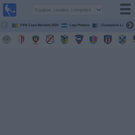
Fútbol en
Vivo
Nicaragua
FIFA Copa Mundial 2026
Liga Primera
Champions League
Guía de
Partidos
Televisados
Fútbol
hoy
Equipos
Competiciones
Canales
TV
Otros