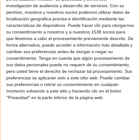
FC Rouen
investigación de audiencia y desarrollo de servicios.
Con su
FIFA+
DAZN App Gratis (Ver gratis)
permiso, nosotros y nuestros socios podemos utilizar datos de
localización geográfica precisa e identificación mediante las
características de dispositivos. Puede hacer clic para otorgarnos
Sábado, 9/5/2026
su consentimiento a nosotros y a nuestros 1538 socios para
11:30
Ligue 3
que llevemos a cabo el procesamiento previamente descrito. De
forma alternativa, puede acceder a información más detallada y
FC Rouen
cambiar sus preferencias antes de otorgar o negar su
FC Versailles 78
consentimiento.
Tenga en cuenta que algún procesamiento de
sus datos personales puede no requerir de su consentimiento,
FIFA+
DAZN App Gratis (Ver gratis)
pero usted tiene el derecho de rechazar tal procesamiento. Sus
preferencias se aplicarán solo a este sitio web. Puede cambiar
Sábado, 2/5/2026
sus preferencias o retirar su consentimiento en cualquier
11:30
momento volviendo a este sitio y haciendo clic en el botón
Ligue 3
"Privacidad" en la parte inferior de la página web.
Quevilly Rouen Metro
FC Rouen
FIFA+
DAZN App Gratis (Ver gratis)
Más días