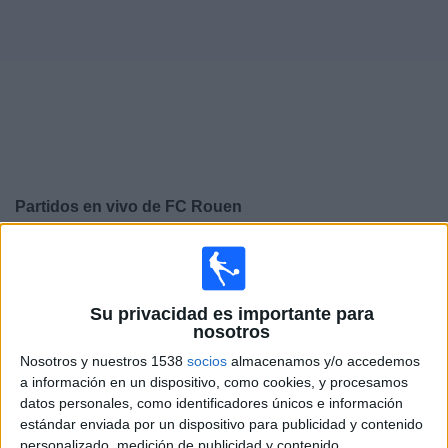
Deportes
Noticias
Widget
Partidos en vivo de
FC Rouen
×
FC Rouen: Actualmente no hay ningún partido en vivo
por TV. Puedes consultar el historial de partidos
emitidos anteriormente.
Su privacidad es importante para
nosotros
Viernes, 15/5/2026
Nosotros y nuestros 1538
socios
almacenamos y/o accedemos
a información en un dispositivo, como cookies, y procesamos
11:30
Ligue 3
datos personales, como identificadores únicos e información
estándar enviada por un dispositivo para publicidad y contenido
FC Fleury 91
personalizado, medición de publicidad y contenido,