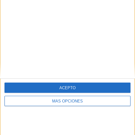
COMPETICIONES
VS Stade
RIVALES
Briochin
RANKING POR EQUIPOS
Stade Briochin
2 (7.69%)
Aubagne FC
2 (7.69%)
FC Versailles 78
2 (7.69%)
Sochaux
2 (7.69%)
Bourg en Bresse 01
2 (7.69%)
Ver ranking completo
RANKING POR COMPETICIONES
ACEPTO
Ligue 3
26 (100%)
MÁS OPCIONES
Ver ranking completo
Nº DE PARTIDOS POR DÍA DE LA SEMANA