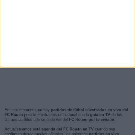
En este momento, no hay
partidos de fútbol televisados en vivo del
FC Rouen
pero te mostramos un historial con la
guía en TV
de los
últimos partidos que se pudo ver del
FC Rouen por televisión
.
Actualizaremos está
agenda del FC Rouen en TV
cuando nos
confirmen desde medios oficiales, los próximos
partidos en vivo
.