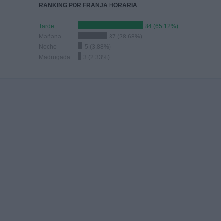
RANKING POR FRANJA HORARIA
Tarde
84 (65.12%)
Mañana
37 (28.68%)
Noche
5 (3.88%)
Madrugada
3 (2.33%)