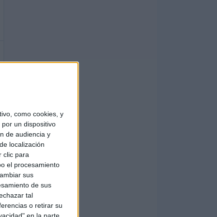
ivo, como cookies, y
por un dispositivo
ón de audiencia y
de localización
 clic para
bo el procesamiento
cambiar sus
esamiento de sus
echazar tal
erencias o retirar su
vacidad" en la parte