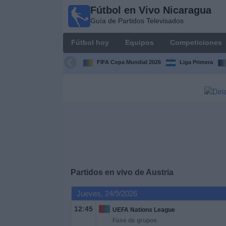
Fútbol en Vivo Nicaragua
Fútbol en
Guía de Partidos Televisados
Vivo
Nicaragua
Fútbol hoy
Equipos
Competiciones
Guía de
Partidos
FIFA Copa Mundial 2026
Liga Primera
Televisados
Fútbol
hoy
Equipos
Competiciones
Partidos en vivo de
Austria
Canales
Jueves, 24/9/2026
TV
12:45
UEFA Nations League
Fase de grupos
Otros