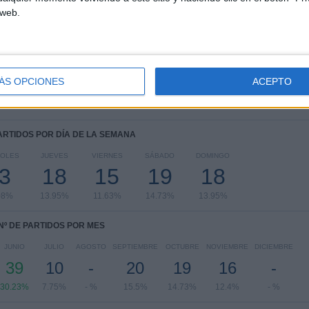
 web.
FIFA Copa Mundial 2026
31 (24.03%)
Eurocopa 2028
28 (21.71%)
UEFA Nations League
24 (18.6%)
Amistoso
17 (13.18%)
Europeo Sub-19
6 (4.65%)
ÁS OPCIONES
ACEPTO
Ver ranking completo
PARTIDOS POR DÍA DE LA SEMANA
COLES
JUEVES
VIERNES
SÁBADO
DOMINGO
3
18
15
19
18
08%
13.95%
11.63%
14.73%
13.95%
Nº DE PARTIDOS POR MES
JUNIO
JULIO
AGOSTO
SEPTIEMBRE
OCTUBRE
NOVIEMBRE
DICIEMBRE
39
10
-
20
19
16
-
30.23%
7.75%
- %
15.5%
14.73%
12.4%
- %