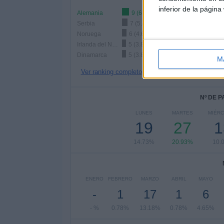
inferior de la página
Alemania
9 (6.98%)
Serbia
7 (5.43%)
Noruega
6 (4.65%)
Irlanda del Norte
5 (3.88%)
Dinamarca
5 (3.88%)
M
Ver ranking completo
Nº DE 
LUNES
MARTES
MIÉR
19
27
1
14.73%
20.93%
10.
ENERO
FEBRERO
MARZO
ABRIL
MAYO
-
1
17
1
6
- %
0.78%
13.18%
0.78%
4.65%