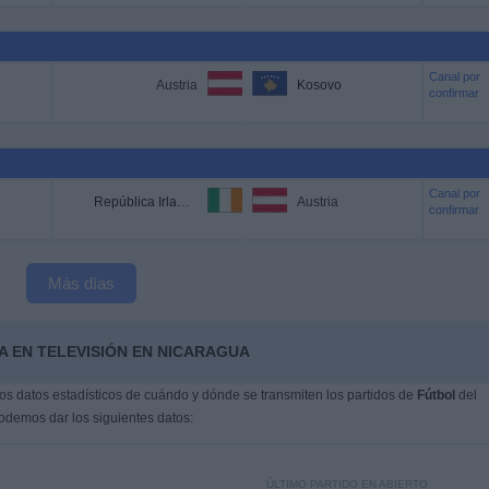
Canal por
Austria
Kosovo
confirmar
Canal por
República Irlanda
Austria
confirmar
Más días
A EN TELEVISIÓN EN NICARAGUA
s datos estadísticos de cuándo y dónde se transmiten los partidos de
Fútbol
del
podemos dar los siguientes datos:
ÚLTIMO PARTIDO EN ABIERTO