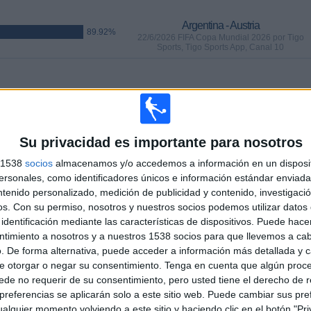
Argentina - Austria
89.92%
22/6/2026 FIFA Copa Mundial 2026 por Tigo
Sports, Tigo Sports App, Canal 10
PARTIDOS
DÍAS
TOTAL
2
44
19
CONSECUTIVOS
SIN PARTIDO
CANALES TV
Su privacidad es importante para nosotros
DE PAGO
GRATUÍTO
s 1538
socios
almacenamos y/o accedemos a información en un disposit
sonales, como identificadores únicos e información estándar enviada 
ntenido personalizado, medición de publicidad y contenido, investigaci
os.
Con su permiso, nosotros y nuestros socios podemos utilizar datos 
identificación mediante las características de dispositivos. Puede hacer
TOTAL
MÁXIMO
TOTAL
ntimiento a nosotros y a nuestros 1538 socios para que llevemos a ca
13
9
49
. De forma alternativa, puede acceder a información más detallada y 
e otorgar o negar su consentimiento.
Tenga en cuenta que algún proc
COMPETICIONES
VS Alemania
RIVALES
de no requerir de su consentimiento, pero usted tiene el derecho de r
referencias se aplicarán solo a este sitio web. Puede cambiar sus pref
RANKING POR COMPETICIONES
alquier momento volviendo a este sitio y haciendo clic en el botón "Pri