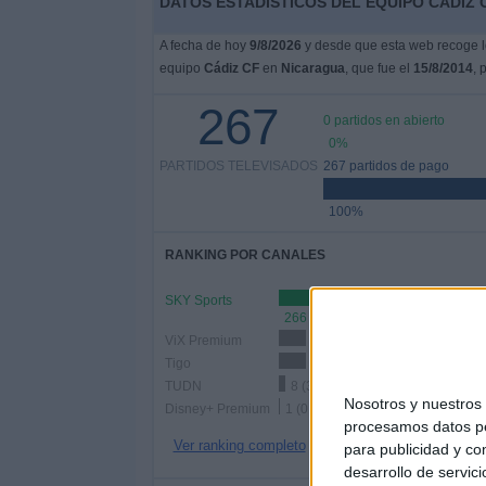
DATOS ESTADÍSTICOS DEL EQUIPO CÁDIZ 
A fecha de hoy
9/8/2026
y desde que esta web recoge lo
equipo
Cádiz CF
en
Nicaragua
, que fue el
15/8/2014
, 
267
0 partidos en abierto
0%
PARTIDOS TELEVISADOS
267 partidos de pago
100%
RANKING POR CANALES
SKY Sports
266 (99.63%)
ViX Premium
34 (12.73%)
Tigo
34 (12.73%)
TUDN
8 (3%)
Nosotros y nuestro
Disney+ Premium
1 (0.37%)
procesamos datos per
Ver ranking completo
para publicidad y co
desarrollo de servici