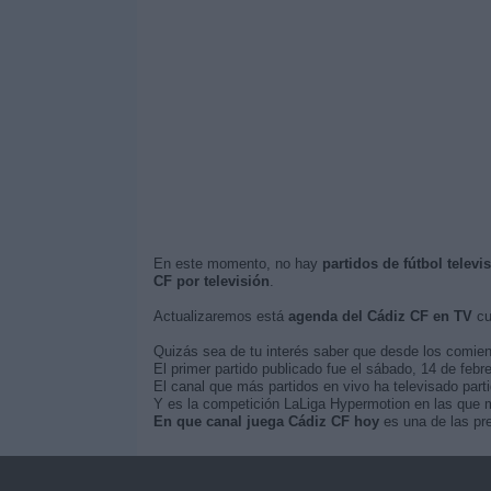
En este momento, no hay
partidos de fútbol telev
CF por televisión
.
Actualizaremos está
agenda del Cádiz CF en TV
cu
Quizás sea de tu interés saber que desde los comie
El primer partido publicado fue el sábado, 14 de febr
El canal que más partidos en vivo ha televisado part
Y es la competición LaLiga Hypermotion en las que m
En que canal juega Cádiz CF hoy
es una de las pre