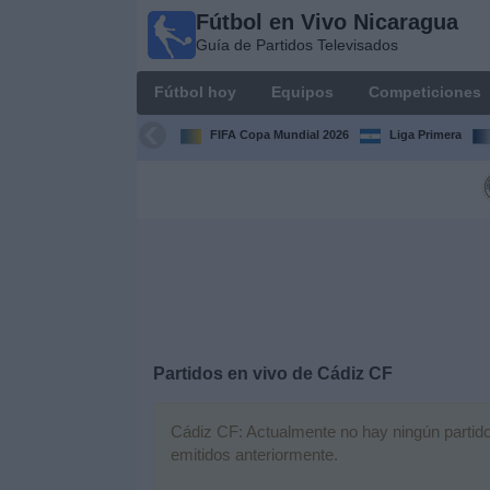
Fútbol en Vivo Nicaragua
Fútbol en
Guía de Partidos Televisados
Vivo
Nicaragua
Fútbol hoy
Equipos
Competiciones
Guía de
Partidos
FIFA Copa Mundial 2026
Liga Primera
Televisados
Fútbol
hoy
Equipos
Competiciones
Partidos en vivo de
Cádiz CF
Canales
TV
Cádiz CF: Actualmente no hay ningún partido 
emitidos anteriormente.
Otros