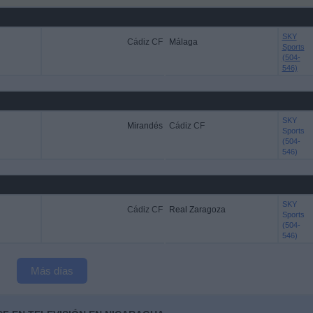
SKY
Cádiz CF
Málaga
Sports
(504-
546)
SKY
Mirandés
Cádiz CF
Sports
(504-
546)
SKY
Cádiz CF
Real Zaragoza
Sports
(504-
546)
Más días