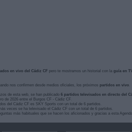
isados en vivo del Cádiz CF
pero te mostramos un historial con la
guía en T
ando nos confirmen desde medios oficiales, los próximos
partidos en vivo
.
nzos de esta web, se han publicado
6 partidos televisados en directo del C
ero de 2026 entre el Burgos CF - Cádiz CF.
idos del Cádiz CF es SKY Sports con un total de 6 partidos.
ás veces se ha televisado el Cádiz CF con un total de 6 partidos.
guntas más habituales que se hacen los aficionados y gracias a esta Agenda,