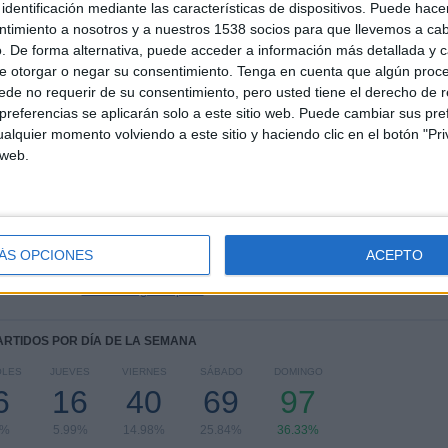
identificación mediante las características de dispositivos. Puede hacer
TOTAL
MÁXIMO
TOTAL
ntimiento a nosotros y a nuestros 1538 socios para que llevemos a ca
5
11
54
. De forma alternativa, puede acceder a información más detallada y 
e otorgar o negar su consentimiento.
Tenga en cuenta que algún proc
COMPETICIONES
VS Real Betis
RIVALES
de no requerir de su consentimiento, pero usted tiene el derecho de r
referencias se aplicarán solo a este sitio web. Puede cambiar sus pref
RANKING POR COMPETICIONES
alquier momento volviendo a este sitio y haciendo clic en el botón "Pri
 web.
La Liga EA Sports
152 (56.93%)
LaLiga Hypermotion
95 (35.58%)
Copa del Rey
17 (6.37%)
Trofeo Ramón de Carranza
2 (0.75%)
ÁS OPCIONES
ACEPTO
Amistoso
1 (0.37%)
Ver ranking completo
PARTIDOS POR DÍA DE LA SEMANA
OLES
JUEVES
VIERNES
SÁBADO
DOMINGO
6
16
40
69
97
9%
5.99%
14.98%
25.84%
36.33%