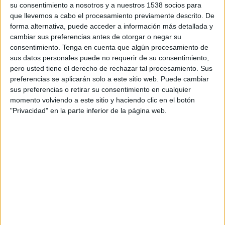
su consentimiento a nosotros y a nuestros 1538 socios para
EN TELEVISIÓN EN NICARAGUA
que llevemos a cabo el procesamiento previamente descrito. De
forma alternativa, puede acceder a información más detallada y
A fecha de hoy
8/8/2026
y desde que esta web recoge los datos
cambiar sus preferencias antes de otorgar o negar su
estadísticos de cuándo y dónde se transmiten los partidos de
Fútbol
del
consentimiento.
Tenga en cuenta que algún procesamiento de
equipo
Central Español
en
Nicaragua
, que fue el
28/10/2021
, podemos
sus datos personales puede no requerir de su consentimiento,
dar los siguientes datos:
pero usted tiene el derecho de rechazar tal procesamiento. Sus
62
preferencias se aplicarán solo a este sitio web. Puede cambiar
sus preferencias o retirar su consentimiento en cualquier
momento volviendo a este sitio y haciendo clic en el botón
PARTIDOS TELEVISADOS
"Privacidad" en la parte inferior de la página web.
20 partidos en abierto
32.26%
42 partidos de pago
67.74%
ÚLTIMO PARTIDO EN ABIERTO
Central Español - Liverpool FC
2/8/2026 Liga AUF Uruguaya por Antel TV Internacional, Disney+
Premium
RANKING POR CANALES