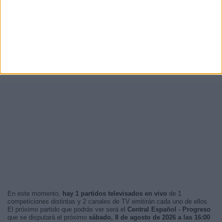
En este momento,
hay 1 partidos televisados en vivo
de 1
competiciones distintas y 2 canales de TV emitirán cada uno de ellos.
El próximo partido que podrás ver será el
Central Español - Progreso
que se disputará el próximo
sábado, 8 de agosto de 2026 a las 16:00