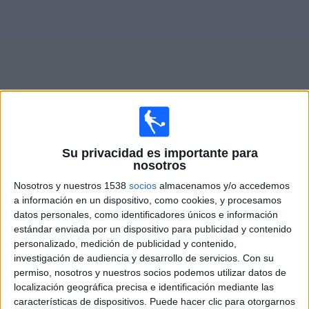
Deportes
Noticias
Widget
Partidos en vivo de
Central Español
Su privacidad es importante para
nosotros
Partidos de hoy sábado, 8/8/2026
Nosotros y nuestros 1538
socios
almacenamos y/o accedemos
08:00
Liga AUF Uruguaya
a información en un dispositivo, como cookies, y procesamos
datos personales, como identificadores únicos e información
Central Español
estándar enviada por un dispositivo para publicidad y contenido
Progreso
personalizado, medición de publicidad y contenido,
investigación de audiencia y desarrollo de servicios.
Con su
Antel TV Internacional
Disney+ Premium
permiso, nosotros y nuestros socios podemos utilizar datos de
localización geográfica precisa e identificación mediante las
características de dispositivos. Puede hacer clic para otorgarnos
DATOS ESTADÍSTICOS DEL EQUIPO CENTRAL ESPAÑOL