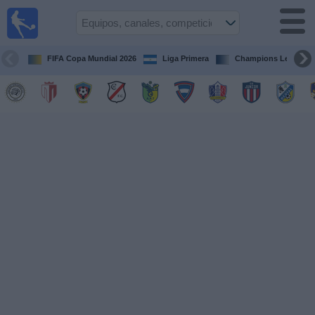
Fútbol en
Vivo
Nicaragua
FIFA Copa Mundial 2026
Liga Primera
Champions League
Guía de
Partidos
Televisados
Fútbol
hoy
Equipos
Competiciones
Canales
TV
Otros