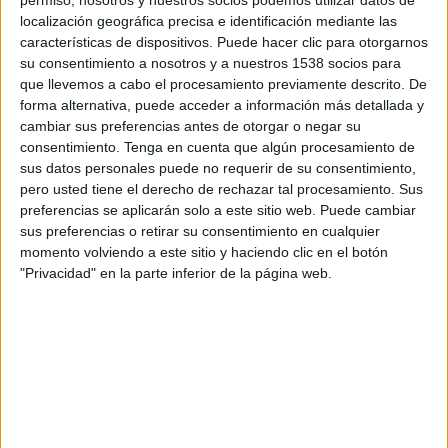
16:00
Primera Nacional Argentina
localización geográfica precisa e identificación mediante las
características de dispositivos. Puede hacer clic para otorgarnos
Temperley
su consentimiento a nosotros y a nuestros 1538 socios para
Los Andes
que llevemos a cabo el procesamiento previamente descrito. De
forma alternativa, puede acceder a información más detallada y
LPF Play
cambiar sus preferencias antes de otorgar o negar su
consentimiento.
Tenga en cuenta que algún procesamiento de
Sábado, 22/8/2026
sus datos personales puede no requerir de su consentimiento,
pero usted tiene el derecho de rechazar tal procesamiento. Sus
13:00
Primera Nacional Argentina
preferencias se aplicarán solo a este sitio web. Puede cambiar
Chaco For Ever
sus preferencias o retirar su consentimiento en cualquier
momento volviendo a este sitio y haciendo clic en el botón
Los Andes
"Privacidad" en la parte inferior de la página web.
LPF Play
Más días
DATOS ESTADÍSTICOS DEL EQUIPO LOS ANDES EN
TELEVISIÓN EN NICARAGUA