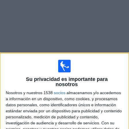
Deportes
Noticias
Widget
Partidos en vivo de
Los Andes
Partidos de hoy domingo, 9/8/2026
Su privacidad es importante para
11:30
Primera Nacional Argentina
nosotros
Los Andes
Nosotros y nuestros 1538
socios
almacenamos y/o accedemos
a información en un dispositivo, como cookies, y procesamos
Ferro Carril Oeste
datos personales, como identificadores únicos e información
LPF Play
estándar enviada por un dispositivo para publicidad y contenido
personalizado, medición de publicidad y contenido,
Domingo, 16/8/2026
investigación de audiencia y desarrollo de servicios.
Con su
permiso, nosotros y nuestros socios podemos utilizar datos de