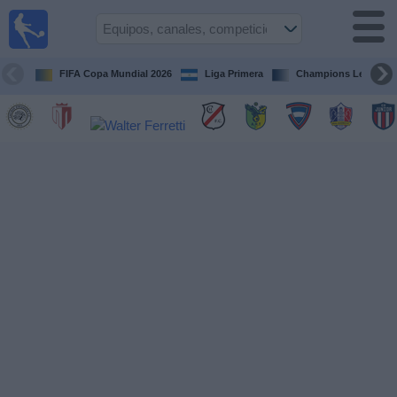
Fútbol en
Vivo
Nicaragua
FIFA Copa Mundial 2026
Liga Primera
Champions League
Guía de
Partidos
Televisados
Fútbol
hoy
Equipos
Competiciones
Canales
TV
Otros