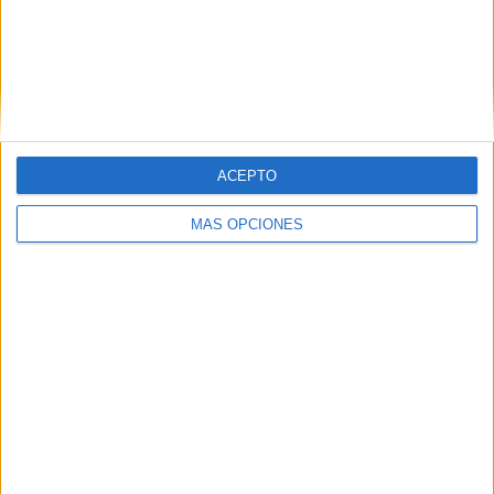
Deportivo Madryn
3 (7.69%)
Argentinos Quilmes
2 (5.13%)
CA Colón
2 (5.13%)
Colegiales
2 (5.13%)
Ferro Carril Oeste
2 (5.13%)
Ver ranking completo
ACEPTO
RANKING POR COMPETICIONES
MÁS OPCIONES
Primera Nacional Argentina
27 (69.23%)
Primera B Argentina
10 (25.64%)
Copa Argentina
2 (5.13%)
Ver ranking completo
Nº DE PARTIDOS POR DÍA DE LA SEMANA
LUNES
MARTES
MIÉRCOLES
JUEVES
VIERNES
2
2
2
-
-