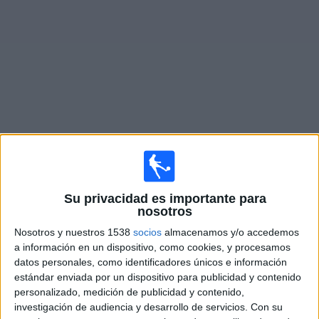
Deportes
Noticias
Widget
Partidos en vivo de
DC United
Sábado, 15/8/2026
Su privacidad es importante para
17:30
MLS
nosotros
CF Montréal
Nosotros y nuestros 1538
socios
almacenamos y/o accedemos
DC United
a información en un dispositivo, como cookies, y procesamos
datos personales, como identificadores únicos e información
Apple TV
estándar enviada por un dispositivo para publicidad y contenido
personalizado, medición de publicidad y contenido,
Miércoles, 19/8/2026
investigación de audiencia y desarrollo de servicios.
Con su