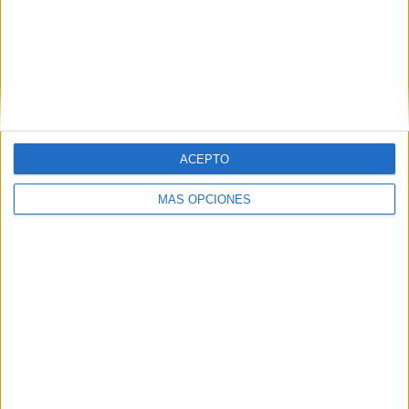
New York RB
19 (7.34%)
Philadelphia Union
18 (6.95%)
New York City
17 (6.56%)
New England Revolution
17 (6.56%)
Ver ranking completo
RANKING POR COMPETICIONES
ACEPTO
MLS
243 (93.82%)
CONCACAF Champions Cup
10 (3.86%)
MÁS OPCIONES
Leagues Cup
5 (1.93%)
Amistoso
1 (0.39%)
Ver ranking completo
Nº DE PARTIDOS POR DÍA DE LA SEMANA
LUNES
MARTES
MIÉRCOLES
JUEVES
VIERNES
1
12
42
5
8