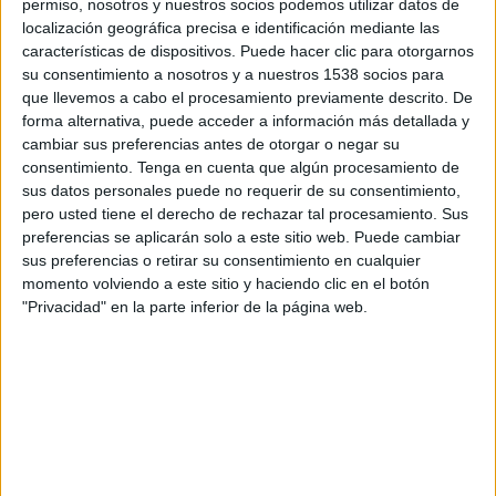
permiso, nosotros y nuestros socios podemos utilizar datos de
17:30
MLS
localización geográfica precisa e identificación mediante las
características de dispositivos. Puede hacer clic para otorgarnos
DC United
su consentimiento a nosotros y a nuestros 1538 socios para
New England Revolution
que llevemos a cabo el procesamiento previamente descrito. De
Apple TV
forma alternativa, puede acceder a información más detallada y
cambiar sus preferencias antes de otorgar o negar su
consentimiento.
Tenga en cuenta que algún procesamiento de
Sábado, 22/8/2026
sus datos personales puede no requerir de su consentimiento,
17:30
MLS
pero usted tiene el derecho de rechazar tal procesamiento. Sus
preferencias se aplicarán solo a este sitio web. Puede cambiar
Charlotte FC
sus preferencias o retirar su consentimiento en cualquier
DC United
momento volviendo a este sitio y haciendo clic en el botón
"Privacidad" en la parte inferior de la página web.
Apple TV
Más días
DATOS ESTADÍSTICOS DEL EQUIPO DC UNITED EN
TELEVISIÓN EN NICARAGUA