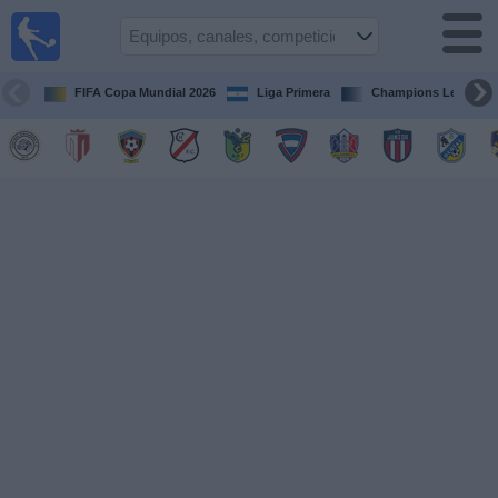
Fútbol en
Vivo
Nicaragua
FIFA Copa Mundial 2026
Liga Primera
Champions League
Guía de
Partidos
Televisados
Fútbol
hoy
Equipos
Competiciones
Canales
TV
Otros