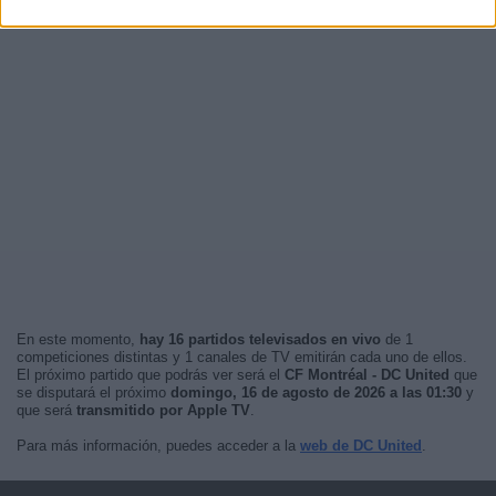
En este momento,
hay 16 partidos televisados en vivo
de 1
competiciones distintas y 1 canales de TV emitirán cada uno de ellos.
El próximo partido que podrás ver será el
CF Montréal - DC United
que
se disputará el próximo
domingo, 16 de agosto de 2026 a las 01:30
y
que será
transmitido por Apple TV
.
Para más información, puedes acceder a la
web de DC United
.