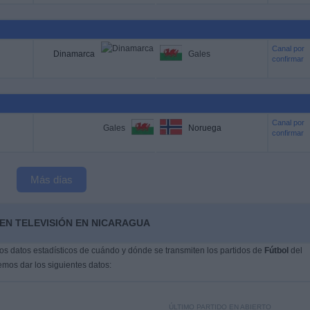
Canal por
Dinamarca
Gales
confirmar
Canal por
Gales
Noruega
confirmar
Más días
EN TELEVISIÓN EN NICARAGUA
s datos estadísticos de cuándo y dónde se transmiten los partidos de
Fútbol
del
emos dar los siguientes datos:
ÚLTIMO PARTIDO EN ABIERTO