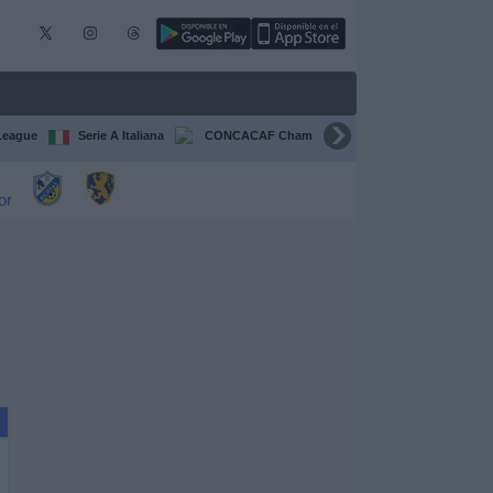
League
Serie A Italiana
CONCACAF Champions Cup
Liga CONCA