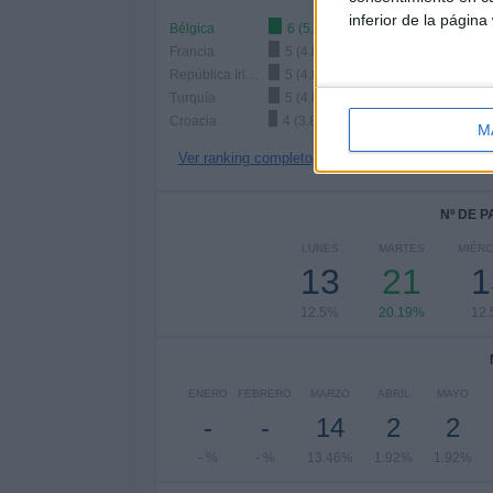
inferior de la página
Bélgica
6 (5.77%)
Francia
5 (4.81%)
República Irlanda
5 (4.81%)
Turquía
5 (4.81%)
Croacia
4 (3.85%)
M
Ver ranking completo
Nº DE 
LUNES
MARTES
MIÉR
13
21
1
12.5%
20.19%
12
ENERO
FEBRERO
MARZO
ABRIL
MAYO
-
-
14
2
2
- %
- %
13.46%
1.92%
1.92%