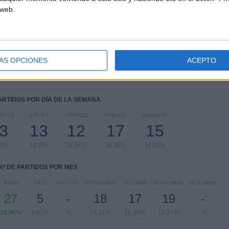
 web.
FIFA Copa Mundial 2026
29 (27.88%)
Eurocopa 2028
27 (25.96%)
UEFA Nations League
22 (21.15%)
Amistoso
16 (15.38%)
Maurice Revello Tournament
3 (2.88%)
ÁS OPCIONES
ACEPTO
Ver ranking completo
PARTIDOS POR DÍA DE LA SEMANA
COLES
JUEVES
VIERNES
SÁBADO
DOMINGO
3
13
12
17
15
.5%
12.5%
11.54%
16.35%
14.42%
Nº DE PARTIDOS POR MES
JUNIO
JULIO
AGOSTO
SEPTIEMBRE
OCTUBRE
NOVIEMBRE
DICIEMBRE
27
5
-
18
17
19
-
25.96%
4.81%
- %
17.31%
16.35%
18.27%
- %