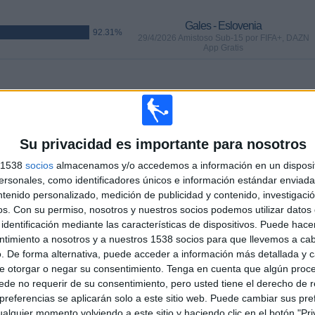
Gales - Eslovenia
92.31%
29/4/2026 Amistoso Sub-15 por FIFA+, DAZN
App Gratis
PARTIDOS
DÍAS
TOTAL
2
99
15
CONSECUTIVOS
SIN PARTIDO
CANALES TV
Su privacidad es importante para nosotros
DE PAGO
GRATUÍTO
s 1538
socios
almacenamos y/o accedemos a información en un disposit
sonales, como identificadores únicos e información estándar enviada 
ntenido personalizado, medición de publicidad y contenido, investigaci
os.
Con su permiso, nosotros y nuestros socios podemos utilizar datos 
identificación mediante las características de dispositivos. Puede hacer
TOTAL
MÁXIMO
TOTAL
ntimiento a nosotros y a nuestros 1538 socios para que llevemos a ca
10
6
50
. De forma alternativa, puede acceder a información más detallada y 
e otorgar o negar su consentimiento.
Tenga en cuenta que algún proc
COMPETICIONES
VS Bélgica
RIVALES
de no requerir de su consentimiento, pero usted tiene el derecho de r
referencias se aplicarán solo a este sitio web. Puede cambiar sus pref
RANKING POR COMPETICIONES
alquier momento volviendo a este sitio y haciendo clic en el botón "Pri