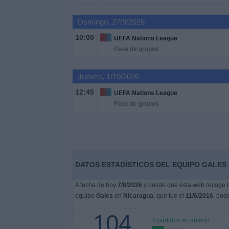
Deportes
Domingo, 27/9/2026
Noticias
10:00
UEFA Nations League
Fase de grupos
Widget
Jueves, 1/10/2026
12:45
UEFA Nations League
Fase de grupos
DATOS ESTADÍSTICOS DEL EQUIPO GALES 
A fecha de hoy
7/8/2026
y desde que esta web recoge lo
equipo
Gales
en
Nicaragua
, que fue el
11/6/2016
, pod
104
8 partidos en abierto