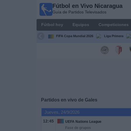
Fútbol en Vivo Nicaragua
Fútbol en
Guía de Partidos Televisados
Vivo
Nicaragua
Fútbol hoy
Equipos
Competiciones
Guía de
Partidos
FIFA Copa Mundial 2026
Liga Primera
Televisados
Fútbol
hoy
Equipos
Competiciones
Partidos en vivo de
Gales
Canales
Jueves, 24/9/2026
TV
12:45
UEFA Nations League
Fase de grupos
Otros