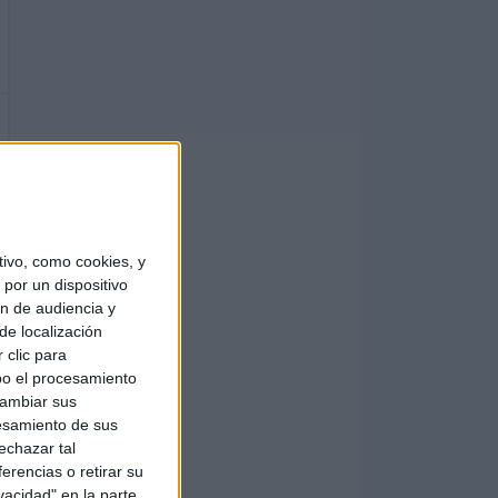
ivo, como cookies, y
por un dispositivo
ón de audiencia y
de localización
 clic para
bo el procesamiento
cambiar sus
esamiento de sus
echazar tal
erencias o retirar su
vacidad" en la parte