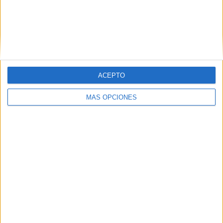
Sevilla FC
22 (4.97%)
FC Barcelona
22 (4.97%)
Real Madrid
22 (4.97%)
Ver ranking completo
RANKING POR COMPETICIONES
ACEPTO
La Liga EA Sports
408 (92.1%)
MÁS OPCIONES
Copa del Rey
25 (5.64%)
Europa League
8 (1.81%)
Copa Ibérica
2 (0.45%)
Ver ranking completo
Nº DE PARTIDOS POR DÍA DE LA SEMANA
LUNES
MARTES
MIÉRCOLES
JUEVES
VIERNES
37
20
33
24
46
8.35%
4.51%
7.45%
5.42%
10.38%