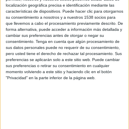
11:30
La Liga EA Sports
localización geográfica precisa e identificación mediante las
características de dispositivos. Puede hacer clic para otorgarnos
Getafe
su consentimiento a nosotros y a nuestros 1538 socios para
Racing Santander
que llevemos a cabo el procesamiento previamente descrito. De
forma alternativa, puede acceder a información más detallada y
SKY Sports (504-546)
cambiar sus preferencias antes de otorgar o negar su
consentimiento.
Tenga en cuenta que algún procesamiento de
Lunes, 31/8/2026
sus datos personales puede no requerir de su consentimiento,
pero usted tiene el derecho de rechazar tal procesamiento. Sus
11:30
La Liga EA Sports
preferencias se aplicarán solo a este sitio web. Puede cambiar
sus preferencias o retirar su consentimiento en cualquier
Osasuna
momento volviendo a este sitio y haciendo clic en el botón
Getafe
"Privacidad" en la parte inferior de la página web.
SKY Sports (504-546)
Más días
DATOS ESTADÍSTICOS DEL EQUIPO GETAFE EN
TELEVISIÓN EN NICARAGUA