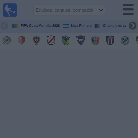
Fútbol en
Vivo
Nicaragua
FIFA Copa Mundial 2026
Liga Primera
Champions League
Guía de
Partidos
Televisados
Fútbol
hoy
Equipos
Competiciones
Canales
TV
Otros