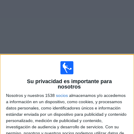
Deportes
Noticias
Widget
Partidos en vivo de
Getafe
Sábado, 15/8/2026
Su privacidad es importante para
11:30
La Liga EA Sports
nosotros
Nosotros y nuestros 1538
socios
almacenamos y/o accedemos
Alavés
a información en un dispositivo, como cookies, y procesamos
Getafe
datos personales, como identificadores únicos e información
SKY Sports (504-546)
estándar enviada por un dispositivo para publicidad y contenido
personalizado, medición de publicidad y contenido,
investigación de audiencia y desarrollo de servicios.
Con su
Domingo, 23/8/2026
permiso, nosotros y nuestros socios podemos utilizar datos de