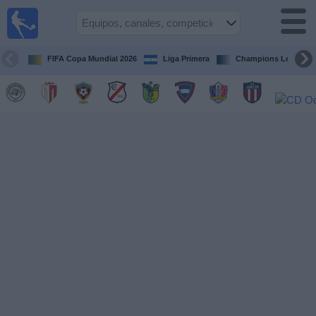
Fútbol en
Vivo
Nicaragua
FIFA Copa Mundial 2026
Liga Primera
Champions League
Guía de
Partidos
Televisados
Fútbol
hoy
Equipos
Competiciones
Canales
TV
Otros