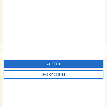
50.5%
TOTAL
MÁXIMO
TOTAL
13
39
104
COMPETICIONES
VS Real Madrid
RIVALES
RANKING POR EQUIPOS
Real Madrid
39 (5.52%)
At. Madrid
36 (5.09%)
Athletic Club
35 (4.95%)
Sevilla FC
32 (4.53%)
ACEPTO
Valencia CF
30 (4.24%)
Ver ranking completo
MÁS OPCIONES
RANKING POR COMPETICIONES
La Liga EA Sports
441 (62.38%)
Champions League
119 (16.83%)
Copa del Rey
70 (9.9%)