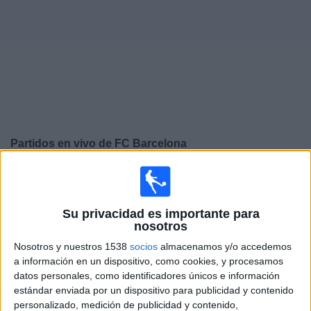
Deportes
Noticias
Widget
Partidos en vivo de
FC Barcelona
Mañana sábado, 8/8/2026
13:00
Amistoso
Su privacidad es importante para
FC Barcelona
nosotros
Nottingham Forest
Nosotros y nuestros 1538
socios
almacenamos y/o accedemos
a información en un dispositivo, como cookies, y procesamos
FC Barcelona PPV YouTube
datos personales, como identificadores únicos e información
14:00
Amistoso
estándar enviada por un dispositivo para publicidad y contenido
personalizado, medición de publicidad y contenido,
FC Barcelona