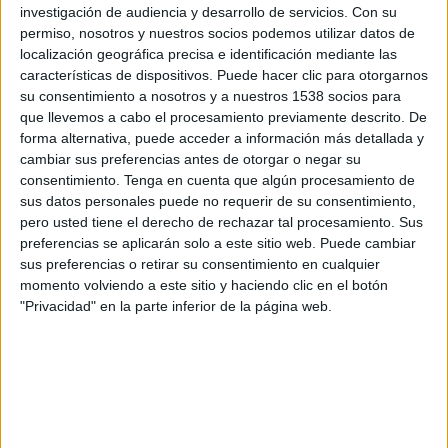
investigación de audiencia y desarrollo de servicios.
Con su
Udinese
permiso, nosotros y nuestros socios podemos utilizar datos de
localización geográfica precisa e identificación mediante las
FC Barcelona PPV YouTube
características de dispositivos. Puede hacer clic para otorgarnos
su consentimiento a nosotros y a nuestros 1538 socios para
Miércoles, 19/8/2026
que llevemos a cabo el procesamiento previamente descrito. De
forma alternativa, puede acceder a información más detallada y
12:00
Trofeo Joan Gamper
cambiar sus preferencias antes de otorgar o negar su
FC Barcelona
consentimiento.
Tenga en cuenta que algún procesamiento de
sus datos personales puede no requerir de su consentimiento,
Al Ahly
pero usted tiene el derecho de rechazar tal procesamiento. Sus
FC Barcelona PPV YouTube
preferencias se aplicarán solo a este sitio web. Puede cambiar
sus preferencias o retirar su consentimiento en cualquier
Domingo, 23/8/2026
momento volviendo a este sitio y haciendo clic en el botón
"Privacidad" en la parte inferior de la página web.
13:30
La Liga EA Sports
Elche
FC Barcelona
SKY Sports (504-546)