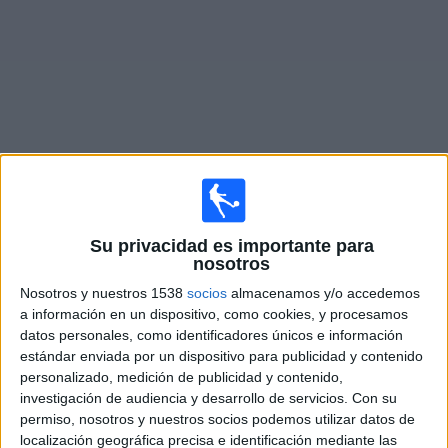
Deportes
Noticias
Widget
Partidos en vivo de
HJK Helsinki Academy
Su privacidad es importante para
×
HJK Helsinki Academy: Actualmente no hay ningún
nosotros
partido en vivo por TV. Puedes consultar el historial de
Nosotros y nuestros 1538
socios
almacenamos y/o accedemos
partidos emitidos anteriormente.
a información en un dispositivo, como cookies, y procesamos
datos personales, como identificadores únicos e información
estándar enviada por un dispositivo para publicidad y contenido
Miércoles, 25/2/2026
personalizado, medición de publicidad y contenido,
06:00
UEFA Youth League
investigación de audiencia y desarrollo de servicios.
Con su
1/8 de final
permiso, nosotros y nuestros socios podemos utilizar datos de
localización geográfica precisa e identificación mediante las