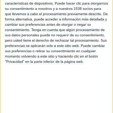
PSG Academy
características de dispositivos. Puede hacer clic para otorgarnos
HJK Helsinki Academy
su consentimiento a nosotros y a nuestros 1538 socios para
que llevemos a cabo el procesamiento previamente descrito. De
Disney+ Premium
forma alternativa, puede acceder a información más detallada y
cambiar sus preferencias antes de otorgar o negar su
consentimiento.
Tenga en cuenta que algún procesamiento de
DATOS ESTADÍSTICOS DEL EQUIPO HJK HELSINKI
sus datos personales puede no requerir de su consentimiento,
ACADEMY EN TELEVISIÓN EN NICARAGUA
pero usted tiene el derecho de rechazar tal procesamiento. Sus
preferencias se aplicarán solo a este sitio web. Puede cambiar
A fecha de hoy
5/8/2026
y desde que esta web recoge los datos
sus preferencias o retirar su consentimiento en cualquier
estadísticos de cuándo y dónde se transmiten los partidos de
Fútbol
del
momento volviendo a este sitio y haciendo clic en el botón
equipo
HJK Helsinki Academy
en
Nicaragua
, que fue el
4/2/2026
,
"Privacidad" en la parte inferior de la página web.
podemos dar los siguientes datos:
2
PARTIDOS TELEVISADOS
1 partidos en abierto
50%
1 partidos de pago
50%