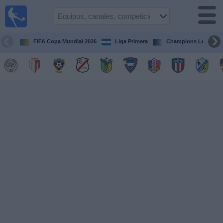
Fútbol en
Vivo
Nicaragua
FIFA Copa Mundial 2026
Liga Primera
Champions League
Guía de
Partidos
Televisados
Fútbol
hoy
Equipos
Competiciones
Canales
TV
Otros