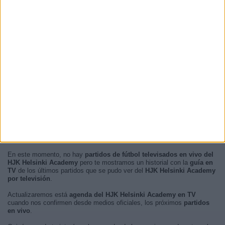
En este momento, no hay
partidos de fútbol televisados en vivo del
HJK Helsinki Academy
pero te mostramos un historial con la
guía en
TV
de los últimos partidos que se pudo ver del
HJK Helsinki Academy
por televisión
.
Actualizaremos está
agenda del HJK Helsinki Academy en TV
cuando nos confirmen desde medios oficiales, los próximos
partidos
en vivo
.