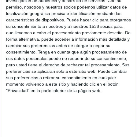
investigación de audiencia y desarrollo de servicios.
Con su
permiso, nosotros y nuestros socios podemos utilizar datos de
12:45
UEFA Nations League
localización geográfica precisa e identificación mediante las
Fase de grupos
características de dispositivos. Puede hacer clic para otorgarnos
su consentimiento a nosotros y a nuestros 1538 socios para
Letonia
que llevemos a cabo el procesamiento previamente descrito. De
Chipre
forma alternativa, puede acceder a información más detallada y
cambiar sus preferencias antes de otorgar o negar su
Canal por confirmar
consentimiento.
Tenga en cuenta que algún procesamiento de
sus datos personales puede no requerir de su consentimiento,
Viernes, 2/10/2026
pero usted tiene el derecho de rechazar tal procesamiento. Sus
12:45
UEFA Nations League
preferencias se aplicarán solo a este sitio web. Puede cambiar
Fase de grupos
sus preferencias o retirar su consentimiento en cualquier
momento volviendo a este sitio y haciendo clic en el botón
Letonia
"Privacidad" en la parte inferior de la página web.
Montenegro
Canal por confirmar
Más días