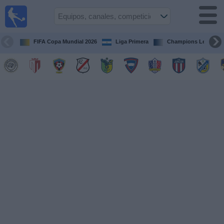
Fútbol en
Vivo
Nicaragua
FIFA Copa Mundial 2026
Liga Primera
Champions League
Guía de
Partidos
Televisados
Fútbol
hoy
Equipos
Competiciones
Canales
TV
Otros