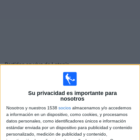
Deportes
Noticias
Widget
Partidos en vivo de
Letonia
Viernes, 25/9/2026
10:00
UEFA Nations League
Su privacidad es importante para
Fase de grupos
nosotros
Armenia
Nosotros y nuestros 1538
socios
almacenamos y/o accedemos
a información en un dispositivo, como cookies, y procesamos
Letonia
datos personales, como identificadores únicos e información
Canal por confirmar
estándar enviada por un dispositivo para publicidad y contenido
personalizado, medición de publicidad y contenido,
Lunes, 28/9/2026