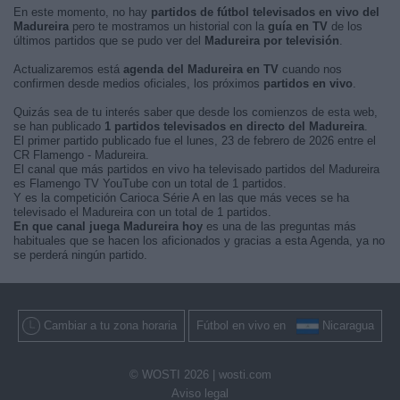
En este momento, no hay
partidos de fútbol televisados en vivo del
Madureira
pero te mostramos un historial con la
guía en TV
de los
últimos partidos que se pudo ver del
Madureira por televisión
.
Actualizaremos está
agenda del Madureira en TV
cuando nos
confirmen desde medios oficiales, los próximos
partidos en vivo
.
Quizás sea de tu interés saber que desde los comienzos de esta web,
se han publicado
1 partidos televisados en directo del Madureira
.
El primer partido publicado fue el lunes, 23 de febrero de 2026 entre el
CR Flamengo - Madureira.
El canal que más partidos en vivo ha televisado partidos del Madureira
es Flamengo TV YouTube con un total de 1 partidos.
Y es la competición Carioca Série A en las que más veces se ha
televisado el Madureira con un total de 1 partidos.
En que canal juega Madureira hoy
es una de las preguntas más
habituales que se hacen los aficionados y gracias a esta Agenda, ya no
se perderá ningún partido.
Cambiar a tu zona horaria
Fútbol en vivo en
Nicaragua
© WOSTI 2026 |
wosti.com
Aviso legal