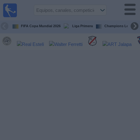
Fútbol en
Vivo
Nicaragua
FIFA Copa Mundial 2026
Liga Primera
Champions League
Guía de
Partidos
Televisados
Fútbol
hoy
Equipos
Competiciones
Canales
TV
Otros