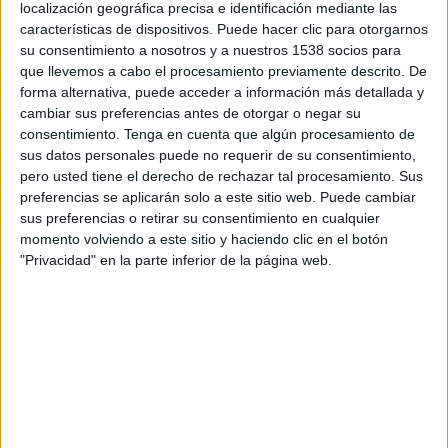
localización geográfica precisa e identificación mediante las
Madureira
características de dispositivos. Puede hacer clic para otorgarnos
Flamengo TV YouTube
su consentimiento a nosotros y a nuestros 1538 socios para
que llevemos a cabo el procesamiento previamente descrito. De
forma alternativa, puede acceder a información más detallada y
DATOS ESTADÍSTICOS DEL EQUIPO MADUREIRA EN
cambiar sus preferencias antes de otorgar o negar su
TELEVISIÓN EN NICARAGUA
consentimiento.
Tenga en cuenta que algún procesamiento de
sus datos personales puede no requerir de su consentimiento,
A fecha de hoy
5/8/2026
y desde que esta web recoge los datos
pero usted tiene el derecho de rechazar tal procesamiento. Sus
estadísticos de cuándo y dónde se transmiten los partidos de
Fútbol
del
preferencias se aplicarán solo a este sitio web. Puede cambiar
equipo
Madureira
en
Nicaragua
, que fue el
25/4/2021
, podemos dar los
sus preferencias o retirar su consentimiento en cualquier
siguientes datos:
momento volviendo a este sitio y haciendo clic en el botón
32
"Privacidad" en la parte inferior de la página web.
PARTIDOS TELEVISADOS
3 partidos en abierto
9.38%
29 partidos de pago
90.62%
ÚLTIMO PARTIDO EN ABIERTO