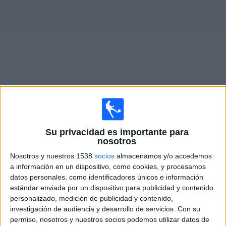
Deportes
Noticias
Widget
Partidos en vivo de
Madureira
×
Madureira: Actualmente no hay ningún partido en vivo
Su privacidad es importante para
nosotros
por TV. Puedes consultar el historial de partidos
emitidos anteriormente.
Nosotros y nuestros 1538
socios
almacenamos y/o accedemos
a información en un dispositivo, como cookies, y procesamos
datos personales, como identificadores únicos e información
Domingo, 22/2/2026
estándar enviada por un dispositivo para publicidad y contenido
16:30
Carioca Série A
personalizado, medición de publicidad y contenido,
investigación de audiencia y desarrollo de servicios.
Con su
CR Flamengo
permiso, nosotros y nuestros socios podemos utilizar datos de