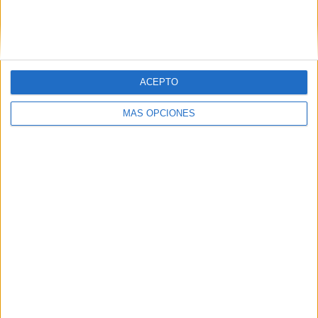
Nº DE PARTIDOS POR DÍA DE LA SEMANA
LUNES
MARTES
MIÉRCOLES
JUEVES
VIERNES
ACEPTO
2
-
4
8
1
6.25%
- %
12.5%
25%
3.12%
MÁS OPCIONES
SÁBADO
DOMINGO
5
12
15.62%
37.5%
Nº DE PARTIDOS POR MES
ENERO
FEBRERO
MARZO
ABRIL
MAYO
JUNIO
JULIO
10
16
4
1
1
-
-
31.25%
50%
12.5%
3.12%
3.12%
- %
- %
AGOSTO
SEPTIEMBRE
OCTUBRE
NOVIEMBRE
DICIEMBRE
-
-
-
-
-