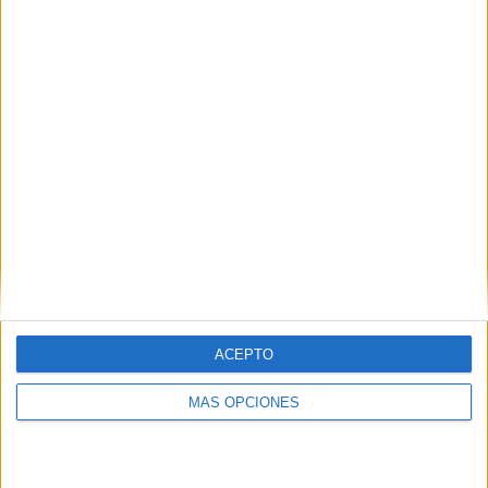
4
4
33
COMPETICIONES
VS Bristol City
RIVALES
RANKING POR EQUIPOS
Bristol City
4 (6.78%)
Luton Town
4 (6.78%)
West Bromwich
4 (6.78%)
Ipswich Town
3 (5.08%)
Watford
3 (5.08%)
Ver ranking completo
RANKING POR COMPETICIONES
Championship
52 (88.14%)
ACEPTO
FA Cup
5 (8.47%)
EFL Carabao Cup
1 (1.69%)
MÁS OPCIONES
League One
1 (1.69%)
Ver ranking completo