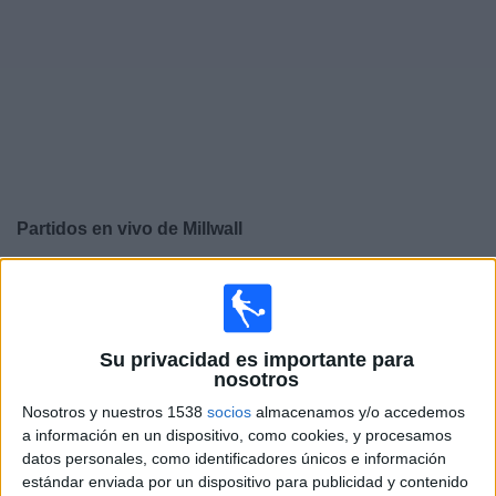
Deportes
Noticias
Widget
Partidos en vivo de
Millwall
×
Millwall: Actualmente no hay ningún partido en vivo por
TV. Puedes consultar el historial de partidos emitidos
anteriormente.
Su privacidad es importante para
nosotros
Lunes, 11/5/2026
Nosotros y nuestros 1538
socios
almacenamos y/o accedemos
13:00
Championship
a información en un dispositivo, como cookies, y procesamos
Playoffs Semi-Final
datos personales, como identificadores únicos e información
estándar enviada por un dispositivo para publicidad y contenido