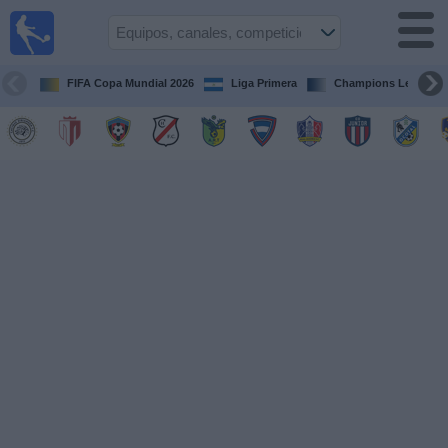
Fútbol en
Vivo
Nicaragua
FIFA Copa Mundial 2026
Liga Primera
Champions League
Guía de
Partidos
Televisados
Fútbol
hoy
Equipos
Competiciones
Canales
TV
Otros