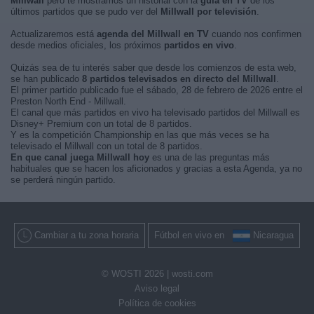
Millwall
pero te mostramos un historial con la
guía en TV
de los
últimos partidos que se pudo ver del
Millwall por televisión
.
Actualizaremos está
agenda del Millwall en TV
cuando nos confirmen
desde medios oficiales, los próximos
partidos en vivo
.
Quizás sea de tu interés saber que desde los comienzos de esta web,
se han publicado
8 partidos televisados en directo del Millwall
.
El primer partido publicado fue el sábado, 28 de febrero de 2026 entre el
Preston North End - Millwall.
El canal que más partidos en vivo ha televisado partidos del Millwall es
Disney+ Premium con un total de 8 partidos.
Y es la competición Championship en las que más veces se ha
televisado el Millwall con un total de 8 partidos.
En que canal juega Millwall hoy
es una de las preguntas más
habituales que se hacen los aficionados y gracias a esta Agenda, ya no
se perderá ningún partido.
Cambiar a tu zona horaria
Fútbol en vivo en
Nicaragua
© WOSTI 2026 |
wosti.com
Aviso legal
Política de cookies