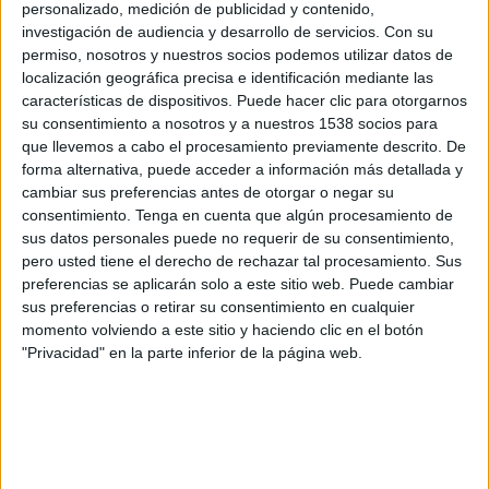
Millwall
personalizado, medición de publicidad y contenido,
investigación de audiencia y desarrollo de servicios.
Con su
Hull City
permiso, nosotros y nuestros socios podemos utilizar datos de
Disney+ Premium
ESPN 3
localización geográfica precisa e identificación mediante las
características de dispositivos. Puede hacer clic para otorgarnos
Viernes, 8/5/2026
su consentimiento a nosotros y a nuestros 1538 socios para
que llevemos a cabo el procesamiento previamente descrito. De
13:00
Championship
forma alternativa, puede acceder a información más detallada y
Playoffs Semi-Final
cambiar sus preferencias antes de otorgar o negar su
consentimiento.
Tenga en cuenta que algún procesamiento de
Hull City
sus datos personales puede no requerir de su consentimiento,
Millwall
pero usted tiene el derecho de rechazar tal procesamiento. Sus
ESPN 4
Disney+ Premium
preferencias se aplicarán solo a este sitio web. Puede cambiar
sus preferencias o retirar su consentimiento en cualquier
Sábado, 2/5/2026
momento volviendo a este sitio y haciendo clic en el botón
"Privacidad" en la parte inferior de la página web.
05:30
Championship
Millwall
Oxford Utd.
Disney+ Premium