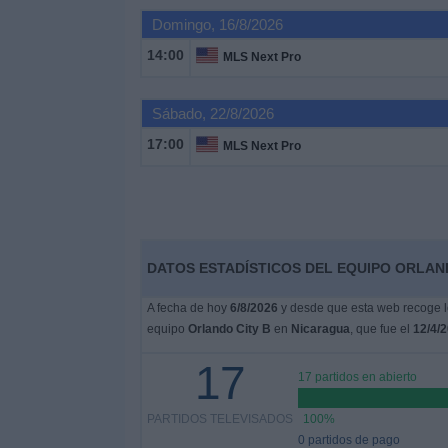
Deportes
Domingo, 16/8/2026
14:00
MLS Next Pro
Noticias
Sábado, 22/8/2026
Widget
17:00
MLS Next Pro
DATOS ESTADÍSTICOS DEL EQUIPO ORLAND
A fecha de hoy
6/8/2026
y desde que esta web recoge lo
equipo
Orlando City B
en
Nicaragua
, que fue el
12/4/
17
17 partidos en abierto
PARTIDOS TELEVISADOS
100%
0 partidos de pago