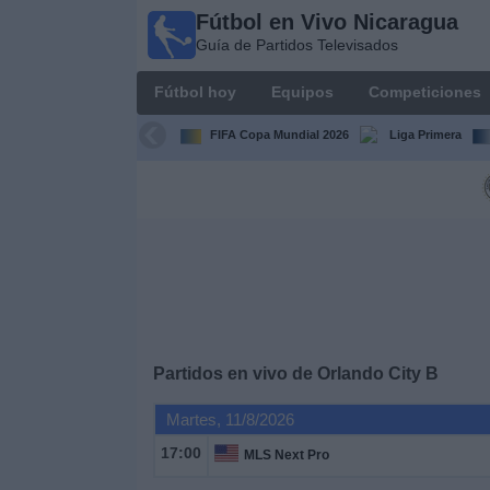
Fútbol en Vivo Nicaragua
Fútbol en
Guía de Partidos Televisados
Vivo
Nicaragua
Fútbol hoy
Equipos
Competiciones
Guía de
Partidos
FIFA Copa Mundial 2026
Liga Primera
Televisados
Fútbol
hoy
Equipos
Competiciones
Partidos en vivo de
Orlando City B
Canales
Martes, 11/8/2026
TV
17:00
MLS Next Pro
Otros