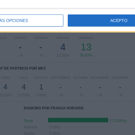
ÁS OPCIONES
ACEPTO
PARTIDOS POR DÍA DE LA SEMANA
OLES
JUEVES
VIERNES
SÁBADO
DOMINGO
-
-
4
13
%
- %
- %
23.53%
76.47%
Nº DE PARTIDOS POR MES
JUNIO
JULIO
AGOSTO
SEPTIEMBRE
OCTUBRE
NOVIEMBRE
DICIEMBRE
4
4
1
-
-
-
-
23.53%
23.53%
5.88%
- %
- %
- %
- %
RANKING POR FRANJA HORARIA
Tarde
17 (100%)
Mañana
0 (0%)
Noche
0 (0%)