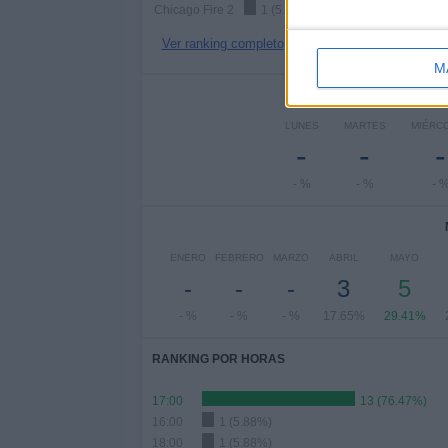
Chicago Fire 2
1 (5.88%)
Ver ranking completo
M
Nº DE 
LUNES
MARTES
MIÉRC
-
-
-
- %
- %
- 
ENERO
FEBRERO
MARZO
ABRIL
MAYO
-
-
-
3
5
- %
- %
- %
17.65%
29.41%
RANKING POR HORAS
17:00
13 (76.47%)
16:00
1 (5.88%)
18:00
1 (5.88%)