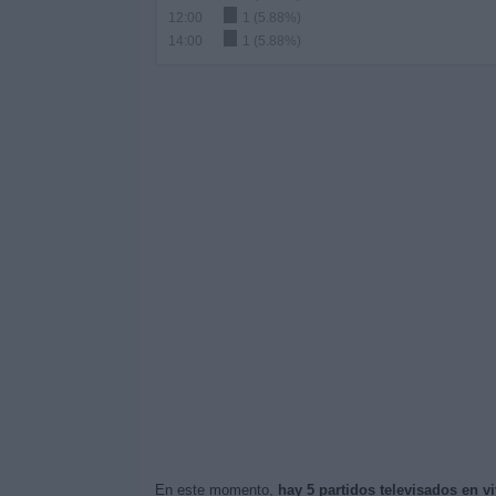
12:00
1 (5.88%)
14:00
1 (5.88%)
En este momento,
hay 5 partidos televisados en v