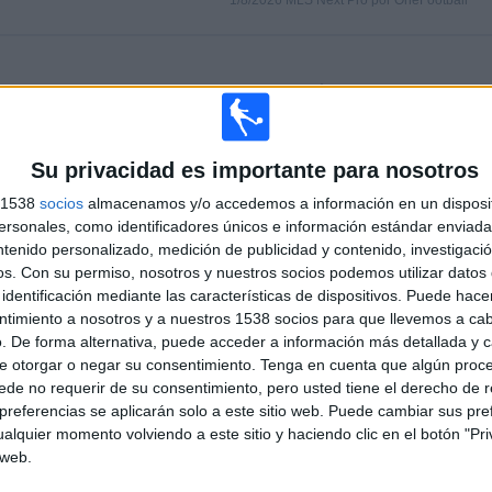
1/8/2026 MLS Next Pro por OneFootball
PARTIDOS
DÍAS
TOTAL
0
4
1
CONSECUTIVOS
SIN PARTIDO
CANALES TV
Su privacidad es importante para nosotros
DE PAGO
GRATUÍTO
s 1538
socios
almacenamos y/o accedemos a información en un disposit
sonales, como identificadores únicos e información estándar enviada 
TOTAL
MÁXIMO
TOTAL
1
3
12
ntenido personalizado, medición de publicidad y contenido, investigaci
os.
Con su permiso, nosotros y nuestros socios podemos utilizar datos 
COMPETICIONES
VS
RIVALES
identificación mediante las características de dispositivos. Puede hacer
Chattanooga
ntimiento a nosotros y a nuestros 1538 socios para que llevemos a ca
FC
. De forma alternativa, puede acceder a información más detallada y 
e otorgar o negar su consentimiento.
Tenga en cuenta que algún proc
RANKING POR COMPETICIONES
de no requerir de su consentimiento, pero usted tiene el derecho de r
referencias se aplicarán solo a este sitio web. Puede cambiar sus pref
MLS Next Pro
17 (100%)
alquier momento volviendo a este sitio y haciendo clic en el botón "Pri
Ver ranking completo
 web.