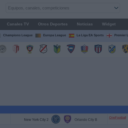
Canales TV
Otros Deportes
Noticias
Widget
Champions League
Europa League
La Liga EA Sports
Premier 
OneFootball
New York City 2
Orlando City B