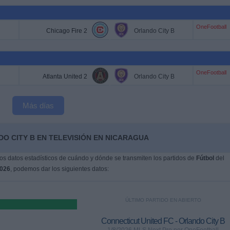
OneFootball
Chicago Fire 2
Orlando City B
OneFootball
Atlanta United 2
Orlando City B
Más días
O CITY B EN TELEVISIÓN EN NICARAGUA
s datos estadísticos de cuándo y dónde se transmiten los partidos de
Fútbol
del
2026
, podemos dar los siguientes datos:
ÚLTIMO PARTIDO EN ABIERTO
Connecticut United FC - Orlando City B