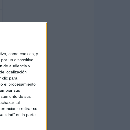
ivo, como cookies, y
por un dispositivo
ón de audiencia y
de localización
 clic para
bo el procesamiento
cambiar sus
esamiento de sus
echazar tal
erencias o retirar su
vacidad" en la parte