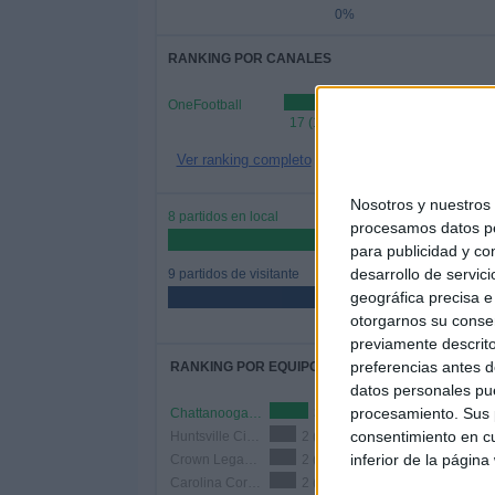
0%
RANKING POR CANALES
OneFootball
17 (100%)
Ver ranking completo
Nosotros y nuestro
8 partidos en local
procesamos datos per
47.06%
para publicidad y co
desarrollo de servici
9 partidos de visitante
geográfica precisa e 
52.94%
otorgarnos su conse
previamente descrito
preferencias antes d
RANKING POR EQUIPOS
datos personales pue
procesamiento. Sus p
Chattanooga FC
3 (17.65%)
consentimiento en cu
Huntsville City FC
2 (11.76%)
inferior de la página
Crown Legacy FC
2 (11.76%)
Carolina Core FC
2 (11.76%)