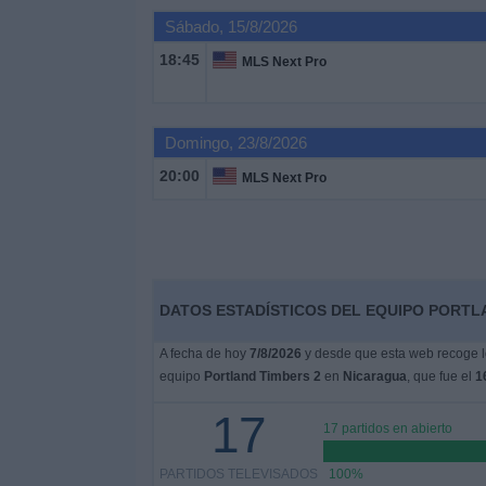
Deportes
Sábado, 15/8/2026
18:45
MLS Next Pro
Noticias
Widget
Domingo, 23/8/2026
20:00
MLS Next Pro
DATOS ESTADÍSTICOS DEL EQUIPO PORTLA
A fecha de hoy
7/8/2026
y desde que esta web recoge lo
equipo
Portland Timbers 2
en
Nicaragua
, que fue el
1
17
17 partidos en abierto
PARTIDOS TELEVISADOS
100%