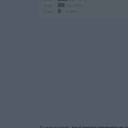
15:30
2 (11.76%)
17:00
1 (5.88%)
En este momento,
hay 6 partidos televisados en v