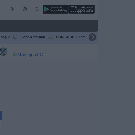
League
Serie A Italiana
CONCACAF Champions Cup
Liga CONCA