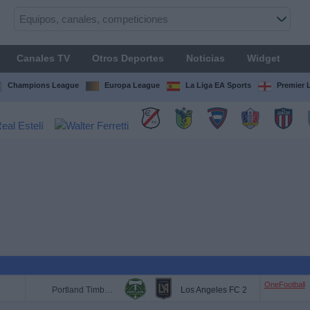
Canales TV
Otros Deportes
Noticias
Widget
Champions League
Europa League
La Liga EA Sports
Premier 
OneFootball
Portland Timbers 2
Los Angeles FC 2