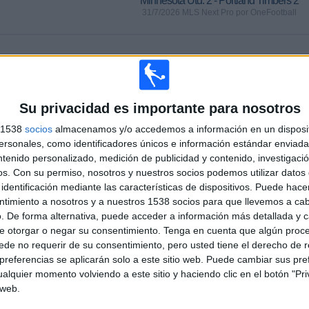
Minnesota Utd. 2 - Portland Timbers 2
31/7/2026 MLS Next Pro por OneFootball
PARTIDOS
DÍAS
TOTAL
0
6
1
Su privacidad es importante para nosotros
CONSECUTIVOS
SIN PARTIDO
CANALES TV
DE PAGO
GRATUÍTO
s 1538
socios
almacenamos y/o accedemos a información en un disposit
sonales, como identificadores únicos e información estándar enviada 
TOTAL
MÁXIMO
TOTAL
ntenido personalizado, medición de publicidad y contenido, investigaci
1
3
11
os.
Con su permiso, nosotros y nuestros socios podemos utilizar datos 
identificación mediante las características de dispositivos. Puede hacer
COMPETICIONES
VS Real
RIVALES
ntimiento a nosotros y a nuestros 1538 socios para que llevemos a ca
Monarchs
. De forma alternativa, puede acceder a información más detallada y 
e otorgar o negar su consentimiento.
Tenga en cuenta que algún proc
RANKING POR COMPETICIONES
de no requerir de su consentimiento, pero usted tiene el derecho de r
referencias se aplicarán solo a este sitio web. Puede cambiar sus pref
MLS Next Pro
17 (100%)
alquier momento volviendo a este sitio y haciendo clic en el botón "Pri
Ver ranking completo
 web.