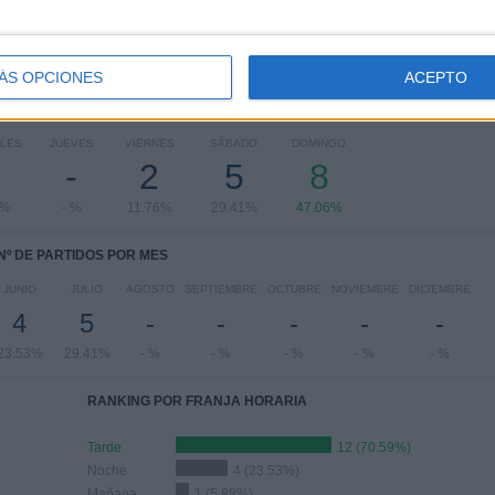
ÁS OPCIONES
ACEPTO
PARTIDOS POR DÍA DE LA SEMANA
LES
JUEVES
VIERNES
SÁBADO
DOMINGO
-
2
5
8
6%
- %
11.76%
29.41%
47.06%
Nº DE PARTIDOS POR MES
JUNIO
JULIO
AGOSTO
SEPTIEMBRE
OCTUBRE
NOVIEMBRE
DICIEMBRE
4
5
-
-
-
-
-
23.53%
29.41%
- %
- %
- %
- %
- %
RANKING POR FRANJA HORARIA
Tarde
12 (70.59%)
Noche
4 (23.53%)
Mañana
1 (5.88%)