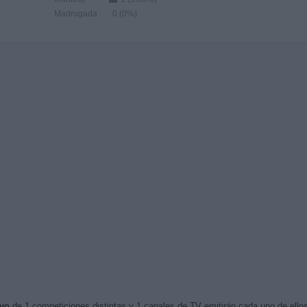
Madrugada
0 (0%)
ivo
de 1 competiciones distintas y 1 canales de TV emitirán cada uno de ellos