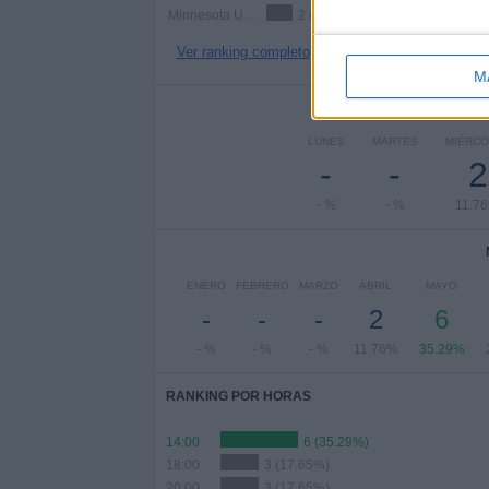
Minnesota Utd. 2
2 (11.76%)
Ver ranking completo
M
Nº DE 
LUNES
MARTES
MIÉRCO
-
-
2
- %
- %
11.7
ENERO
FEBRERO
MARZO
ABRIL
MAYO
-
-
-
2
6
- %
- %
- %
11.76%
35.29%
RANKING POR HORAS
14:00
6 (35.29%)
18:00
3 (17.65%)
20:00
3 (17.65%)