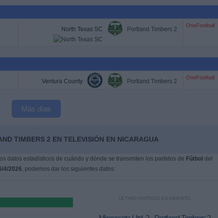
OneFootball
North Texas SC
Portland Timbers 2
OneFootball
Ventura County
Portland Timbers 2
Más días
ND TIMBERS 2 EN TELEVISIÓN EN NICARAGUA
s datos estadísticos de cuándo y dónde se transmiten los partidos de
Fútbol
del
6/4/2026
, podemos dar los siguientes datos:
ÚLTIMO PARTIDO EN ABIERTO