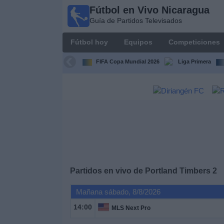
Fútbol en Vivo Nicaragua
Fútbol en
Guía de Partidos Televisados
Vivo
Nicaragua
Fútbol hoy
Equipos
Competiciones
Guía de
Partidos
FIFA Copa Mundial 2026
Liga Primera
Televisados
Fútbol
hoy
Equipos
Competiciones
Partidos en vivo de
Portland Timbers 2
Canales
Mañana sábado, 8/8/2026
TV
14:00
MLS Next Pro
Otros