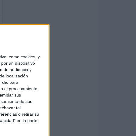
ivo, como cookies, y
por un dispositivo
ón de audiencia y
de localización
 clic para
bo el procesamiento
cambiar sus
esamiento de sus
echazar tal
erencias o retirar su
vacidad" en la parte