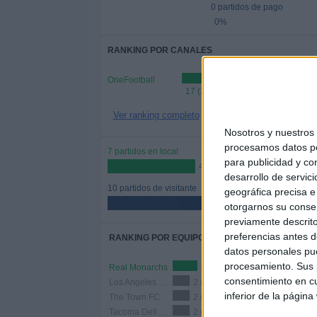
0 partidos de pago
0%
RANKING POR CANALES
OneFootball
17 (100%)
Ver ranking completo
Nosotros y nuestro
procesamos datos per
7 partidos en local
para publicidad y co
41.18%
desarrollo de servici
10 partidos de visitante
geográfica precisa e 
58.82%
otorgarnos su conse
previamente descrito
preferencias antes d
RANKING POR EQUIPOS
datos personales pue
procesamiento. Sus p
Real Monarchs
3 (17.65%)
consentimiento en cu
Los Angeles FC 2
2 (11.76%)
inferior de la página
The Town FC
2 (11.76%)
Tacoma Defiance
2 (11.76%)