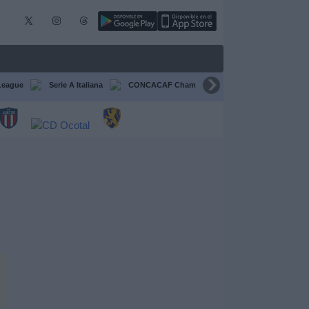
League
Serie A Italiana
CONCACAF Champions Cup
Liga CONCA