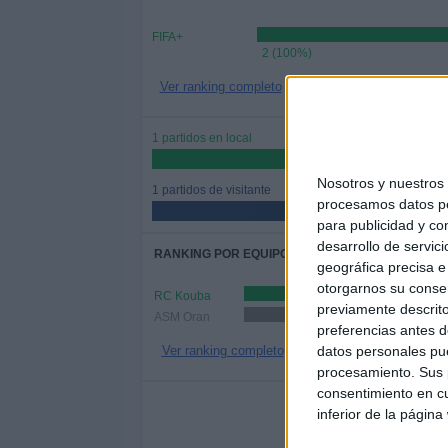
FIFA+
2 (100%)
Ver ranking completo
1 partidos en local
50%
Nosotros y nuestro
1 partidos de visitante
procesamos datos per
50%
para publicidad y co
desarrollo de servici
RANKING POR EQUIPOS
geográfica precisa e 
otorgarnos su conse
RC Kouba
1 (50%)
previamente descrito
ASM Oran
1 (50%)
preferencias antes d
Ver ranking completo
datos personales pue
procesamiento. Sus p
consentimiento en cu
Nº DE 
inferior de la página
LUNES
MARTES
MIÉR