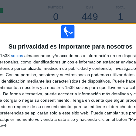
PARTIDOS
DÍAS
TOTAL
0
449
1
CONSECUTIVOS
SIN PARTIDO
CANALES TV
DE PAGO
GRATUÍTO
Su privacidad es importante para nosotros
TOTAL
MÁXIMO
TOTAL
1
1
2
s 1538
socios
almacenamos y/o accedemos a información en un disposit
sonales, como identificadores únicos e información estándar enviada 
COMPETICIONES
VS RC Kouba
RIVALES
ntenido personalizado, medición de publicidad y contenido, investigaci
os.
Con su permiso, nosotros y nuestros socios podemos utilizar datos 
RANKING POR COMPETICIONES
identificación mediante las características de dispositivos. Puede hacer
ntimiento a nosotros y a nuestros 1538 socios para que llevemos a ca
Ligue 2 Algeria
2 (100%)
. De forma alternativa, puede acceder a información más detallada y 
e otorgar o negar su consentimiento.
Ver ranking completo
Tenga en cuenta que algún proc
de no requerir de su consentimiento, pero usted tiene el derecho de r
referencias se aplicarán solo a este sitio web. Puede cambiar sus pref
alquier momento volviendo a este sitio y haciendo clic en el botón "Pri
PARTIDOS POR DÍA DE LA SEMANA
 web.
COLES
JUEVES
VIERNES
SÁBADO
DOMINGO