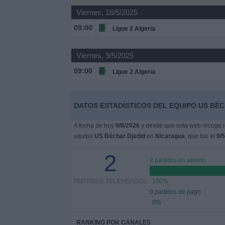
Deportes
Viernes, 16/5/2025
09:00
Ligue 2 Algeria
Noticias
Viernes, 9/5/2025
Widget
09:00
Ligue 2 Algeria
DATOS ESTADÍSTICOS DEL EQUIPO US BÉC
A fecha de hoy
9/8/2026
y desde que esta web recoge lo
equipo
US Béchar Djedid
en
Nicaragua
, que fue el
9/
2
2 partidos en abierto
PARTIDOS TELEVISADOS
100%
0 partidos de pago
0%
RANKING POR CANALES