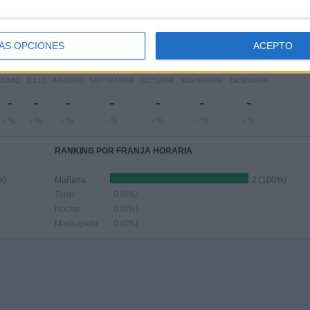
-
-
2
-
-
 %
- %
100%
- %
- %
ÁS OPCIONES
ACEPTO
Nº DE PARTIDOS POR MES
JUNIO
JULIO
AGOSTO
SEPTIEMBRE
OCTUBRE
NOVIEMBRE
DICIEMBRE
-
-
-
-
-
-
-
- %
- %
- %
- %
- %
- %
- %
RANKING POR FRANJA HORARIA
%)
Mañana
2 (100%)
Tarde
0 (0%)
Noche
0 (0%)
Madrugada
0 (0%)