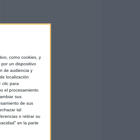
ivo, como cookies, y
por un dispositivo
ón de audiencia y
de localización
 clic para
bo el procesamiento
cambiar sus
esamiento de sus
echazar tal
erencias o retirar su
vacidad" en la parte