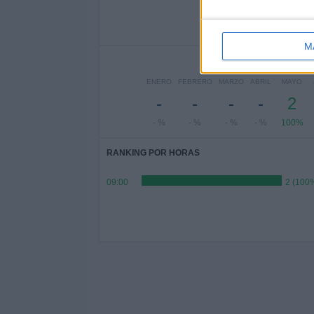
-
-
- %
- %
-
M
ENERO
FEBRERO
MARZO
ABRIL
MAYO
-
-
-
-
2
- %
- %
- %
- %
100%
RANKING POR HORAS
09:00
2 (100