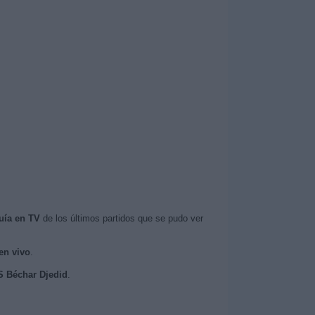
uía en TV
de los últimos partidos que se pudo ver
en vivo
.
US Béchar Djedid
.