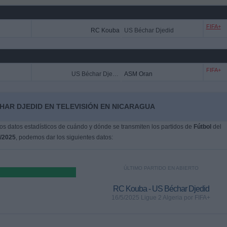
FIFA+
RC Kouba
US Béchar Djedid
FIFA+
US Béchar Djedid
ASM Oran
HAR DJEDID EN TELEVISIÓN EN NICARAGUA
s datos estadísticos de cuándo y dónde se transmiten los partidos de
Fútbol
del
5/2025
, podemos dar los siguientes datos:
ÚLTIMO PARTIDO EN ABIERTO
RC Kouba - US Béchar Djedid
16/5/2025 Ligue 2 Algeria por FIFA+