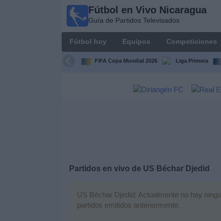
Fútbol en Vivo Nicaragua
Fútbol en
Guía de Partidos Televisados
Vivo
Nicaragua
Fútbol hoy
Equipos
Competiciones
Guía de
Partidos
FIFA Copa Mundial 2026
Liga Primera
Televisados
Fútbol
hoy
Equipos
Competiciones
Partidos en vivo de
US Béchar Djedid
Canales
TV
US Béchar Djedid: Actualmente no hay ningún 
partidos emitidos anteriormente.
Otros