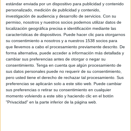
San Diego Wave FC
estándar enviada por un dispositivo para publicidad y contenido
personalizado, medición de publicidad y contenido,
Azteca Deportes Network
investigación de audiencia y desarrollo de servicios.
Con su
permiso, nosotros y nuestros socios podemos utilizar datos de
Miércoles, 15/7/2026
localización geográfica precisa e identificación mediante las
18:00
NWSL
características de dispositivos. Puede hacer clic para otorgarnos
su consentimiento a nosotros y a nuestros 1538 socios para
NJ/NY Gotham FC
que llevemos a cabo el procesamiento previamente descrito. De
forma alternativa, puede acceder a información más detallada y
Washington Spirit
cambiar sus preferencias antes de otorgar o negar su
Disney+ Premium
consentimiento.
Tenga en cuenta que algún procesamiento de
sus datos personales puede no requerir de su consentimiento,
Sábado, 23/5/2026
pero usted tiene el derecho de rechazar tal procesamiento. Sus
preferencias se aplicarán solo a este sitio web. Puede cambiar
19:30
CONCACAF Women's Champions Cup
sus preferencias o retirar su consentimiento en cualquier
momento volviendo a este sitio y haciendo clic en el botón
"Privacidad" en la parte inferior de la página web.
América Femenino
Washington Spirit