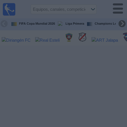
Fútbol en
Vivo
Nicaragua
FIFA Copa Mundial 2026
Liga Primera
Champions League
Guía de
Partidos
Televisados
Fútbol
hoy
Equipos
Competiciones
Canales
TV
Otros