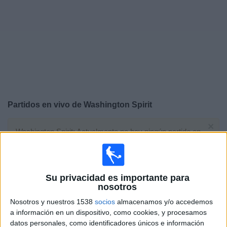
Deportes
Noticias
Widget
Partidos en vivo de
Washington Spirit
×
Washington Spirit: Actualmente no hay ningún partido en
vivo por TV. Puedes consultar el historial de partidos
emitidos anteriormente.
Su privacidad es importante para
Domingo, 2/8/2026
nosotros
14:00
NWSL
Nosotros y nuestros 1538
socios
almacenamos y/o accedemos
a información en un dispositivo, como cookies, y procesamos
Washington Spirit
datos personales, como identificadores únicos e información