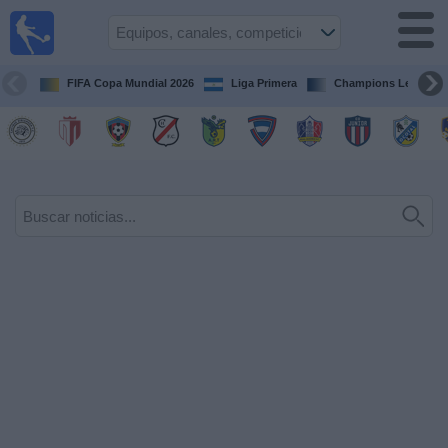
Fútbol en
Vivo
Nicaragua
FIFA Copa Mundial 2026
Liga Primera
Champions League
Guía de
Partidos
Televisados
Fútbol
hoy
Equipos
Competiciones
Canales
TV
Otros