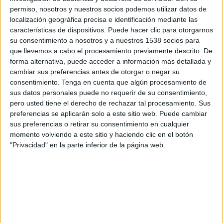
permiso, nosotros y nuestros socios podemos utilizar datos de
localización geográfica precisa e identificación mediante las
características de dispositivos. Puede hacer clic para otorgarnos
su consentimiento a nosotros y a nuestros 1538 socios para
que llevemos a cabo el procesamiento previamente descrito. De
forma alternativa, puede acceder a información más detallada y
cambiar sus preferencias antes de otorgar o negar su
consentimiento.
Tenga en cuenta que algún procesamiento de
por
Wosti
-
01/11/2024 10:28
sus datos personales puede no requerir de su consentimiento,
pero usted tiene el derecho de rechazar tal procesamiento. Sus
Viva Nicaragua - Canal 13 es una de las principales cadenas
preferencias se aplicarán solo a este sitio web. Puede cambiar
televisivas del país, reconocida por su enfoque en contenidos
sus preferencias o retirar su consentimiento en cualquier
variados que incluyen noticias, entretenimiento, y deporte. Su
momento volviendo a este sitio y haciendo clic en el botón
papel en la difusión del fútbol comenzó a forjarse desde los
"Privacidad" en la parte inferior de la página web.
primeros años de su existencia, consolidándose como un
referente tanto en la cobertura de eventos locales como
internacionales. Este artículo explorará cómo el canal
incorporó el deporte en su programación, con un enfoque
particular en el fútbol, y cómo esta estrategia marcó un antes y
un después en su historia.