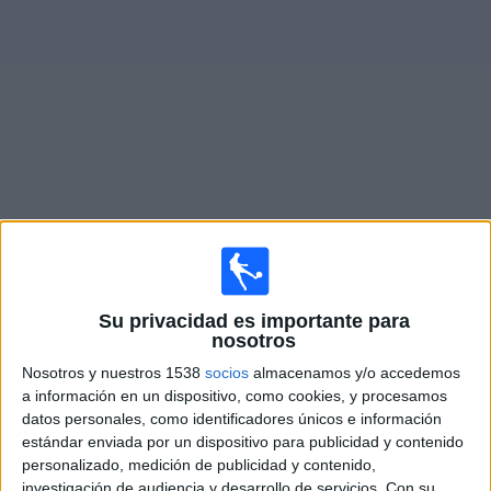
Deportes
Noticias
Widget
Historia del Canal “Viva Nicaragua -
Su privacidad es importante para
nosotros
Canal 13” y sus Inicios en el
Deporte
Nosotros y nuestros 1538
socios
almacenamos y/o accedemos
a información en un dispositivo, como cookies, y procesamos
datos personales, como identificadores únicos e información
estándar enviada por un dispositivo para publicidad y contenido
personalizado, medición de publicidad y contenido,
investigación de audiencia y desarrollo de servicios.
Con su