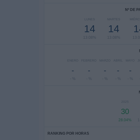
Nº DE 
LUNES
MARTES
MIÉR
14
14
1
13.08%
13.08%
13.
ENERO
FEBRERO
MARZO
ABRIL
MAYO
J
-
-
-
-
-
- %
- %
- %
- %
- %
2025
30
28.04%
1
RANKING POR HORAS