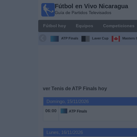
Fútbol en Vivo Nicaragua
Fútbol en
Guía de Partidos Televisados
Vivo
Nicaragua
Fútbol hoy
Equipos
Competiciones
Guía de
Partidos
ATP Finals
Laver Cup
Masters 
Televisados
Fútbol
hoy
Equipos
ver Tenis de ATP Finals hoy
Competiciones
Domingo, 15/11/2026
06:00
ATP Finals
Canales
TV
Lunes, 16/11/2026
Otros