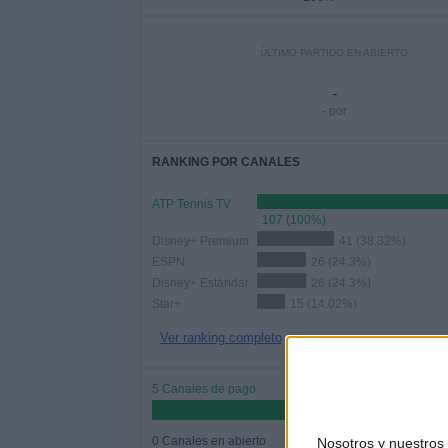
ÚLTIMO PARTIDO EN ABIERTO
-
- por
RANKING POR CANALES
ATP Tennis TV
107 (100%)
Disney+ Premium
41 (38.32%)
ESPN
26 (24.3%)
Disney+ Estándar
26 (24.3%)
Star+
15 (14.02%)
Ver ranking completo
5 Canales de pago
0 Canales en abierto
Nosotros y nuestro