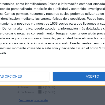
Total equipos
CANALES
sonales, como identificadores únicos e información estándar enviada 
ntenido personalizado, medición de publicidad y contenido, investigaci
os.
Con su permiso, nosotros y nuestros socios podemos utilizar datos 
Ranking equipos por nº de partidos en abierto
identificación mediante las características de dispositivos. Puede hacer
ntimiento a nosotros y a nuestros 1538 socios para que llevemos a ca
Ver ranking completo
. De forma alternativa, puede acceder a información más detallada y 
e otorgar o negar su consentimiento.
Tenga en cuenta que algún proc
de no requerir de su consentimiento, pero usted tiene el derecho de r
referencias se aplicarán solo a este sitio web. Puede cambiar sus pref
alquier momento volviendo a este sitio y haciendo clic en el botón "Pri
 web.
Ranking equipos por nº de partidos Visitante
A. Rublev
10 (9.35%)
ÁS OPCIONES
ACEPTO
T. Fritz
10 (9.35%)
C. Ruud
8 (7.48%)
A. Zverev
7 (6.54%)
A. De Miñaur
7 (6.54%)
Ver ranking completo