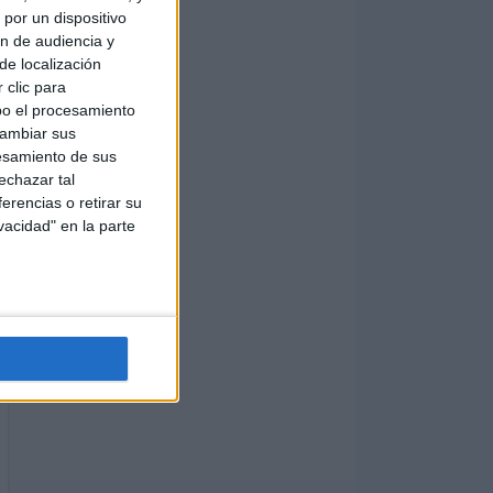
por un dispositivo
ón de audiencia y
de localización
 clic para
bo el procesamiento
cambiar sus
esamiento de sus
echazar tal
erencias o retirar su
vacidad" en la parte