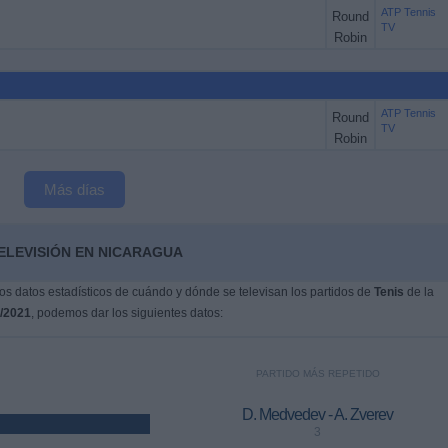
ATP Tennis
Round
TV
Robin
ATP Tennis
Round
TV
Robin
Más días
TELEVISIÓN EN NICARAGUA
s datos estadísticos de cuándo y dónde se televisan los partidos de
Tenis
de la
/2021
, podemos dar los siguientes datos:
PARTIDO MÁS REPETIDO
D. Medvedev - A. Zverev
3