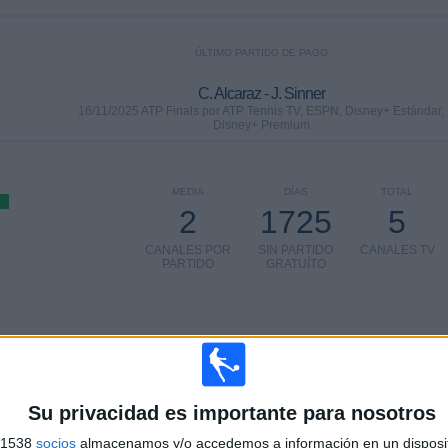
ÚLTIMO PARTIDO DE PAGO
C. Alcaraz - J. Sinner
16/11/2025 ATP Finals por ATP Tennis TV, ESPN, Disney+ Estándar,
Disney+ Premium
MEDIA
DÍAS
TOTAL
2
1725
5
CANALES POR
SIN PARTIDO
CANALES TV
PARTIDO
GRATUÍTO
TOTAL
TOTAL
Su privacidad es importante para nosotros
100%
35
5
s 1538
socios
almacenamos y/o accedemos a información en un disposit