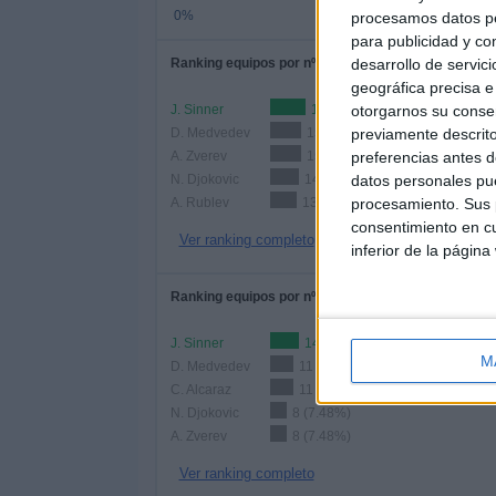
0%
procesamos datos per
para publicidad y co
Ranking equipos por nº de partidos
desarrollo de servici
geográfica precisa e 
J. Sinner
17 (15.89%)
otorgarnos su conse
D. Medvedev
15 (14.02%)
previamente descrito
A. Zverev
15 (14.02%)
preferencias antes d
N. Djokovic
14 (13.08%)
datos personales pue
A. Rublev
13 (12.15%)
procesamiento. Sus p
consentimiento en cu
Ver ranking completo
inferior de la página
Ranking equipos por nº de partidos Local
J. Sinner
14 (13.08%)
M
D. Medvedev
11 (10.28%)
C. Alcaraz
11 (10.28%)
N. Djokovic
8 (7.48%)
A. Zverev
8 (7.48%)
Ver ranking completo