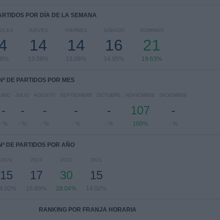
PARTIDOS POR DÍA DE LA SEMANA
COLES
JUEVES
VIERNES
SÁBADO
DOMINGO
4
14
14
16
21
08%
13.08%
13.08%
14.95%
19.63%
Nº DE PARTIDOS POR MES
UNIO
JULIO
AGOSTO
SEPTIEMBRE
OCTUBRE
NOVIEMBRE
DICIEMBRE
-
-
-
-
-
107
-
- %
- %
- %
- %
- %
100%
- %
Nº DE PARTIDOS POR AÑO
2024
2023
2022
2021
15
17
30
15
4.02%
15.89%
28.04%
14.02%
RANKING POR FRANJA HORARIA