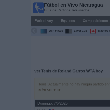
Fútbol en Vivo Nicaragua
Fútbol en
Guía de Partidos Televisados
Vivo
Nicaragua
Fútbol hoy
Equipos
Competiciones
Guía de
Partidos
ATP Finals
Laver Cup
Masters 
Televisados
Fútbol
hoy
Equipos
ver Tenis de Roland Garros WTA hoy
Competiciones
Tenis: Actualmente no hay ningún partido en v
anteriormente.
Canales
TV
Domingo, 7/6/2026
Otros