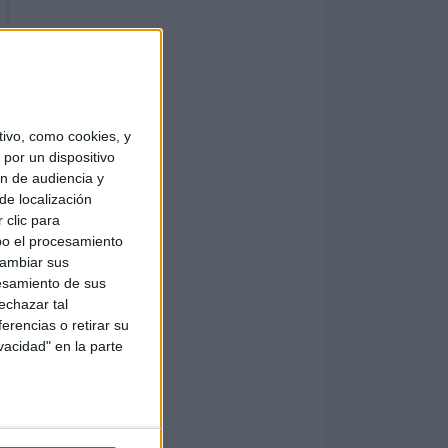
ivo, como cookies, y
por un dispositivo
ón de audiencia y
de localización
 clic para
bo el procesamiento
cambiar sus
esamiento de sus
echazar tal
erencias o retirar su
vacidad" en la parte