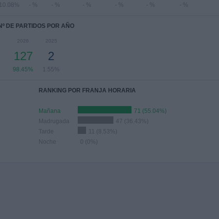
10.08%
- %
- %
- %
- %
- %
- %
Nº DE PARTIDOS POR AÑO
2026
2025
127
2
98.45%
1.55%
RANKING POR FRANJA HORARIA
Mañana
71 (55.04%)
Madrugada
47 (36.43%)
Tarde
11 (8.53%)
Noche
0 (0%)