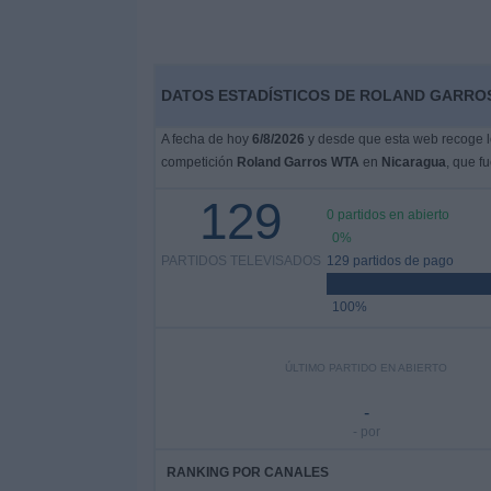
DATOS ESTADÍSTICOS DE ROLAND GARROS
A fecha de hoy
6/8/2026
y desde que esta web recoge lo
competición
Roland Garros WTA
en
Nicaragua
, que f
129
0 partidos en abierto
0%
PARTIDOS TELEVISADOS
129 partidos de pago
100%
ÚLTIMO PARTIDO EN ABIERTO
-
- por
RANKING POR CANALES