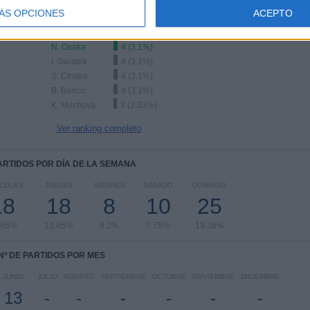
ÁS OPCIONES
ACEPTO
Ranking equipos por nº de partidos Visitante
N. Osaka
4 (3.1%)
I. Swiatek
4 (3.1%)
S. Cirstea
4 (3.1%)
B. Bencic
4 (3.1%)
K. Muchova
3 (2.33%)
Ver ranking completo
PARTIDOS POR DÍA DE LA SEMANA
RCOLES
JUEVES
VIERNES
SÁBADO
DOMINGO
18
18
8
10
25
.95%
13.95%
6.2%
7.75%
19.38%
Nº DE PARTIDOS POR MES
JUNIO
JULIO
AGOSTO
SEPTIEMBRE
OCTUBRE
NOVIEMBRE
DICIEMBRE
13
-
-
-
-
-
-