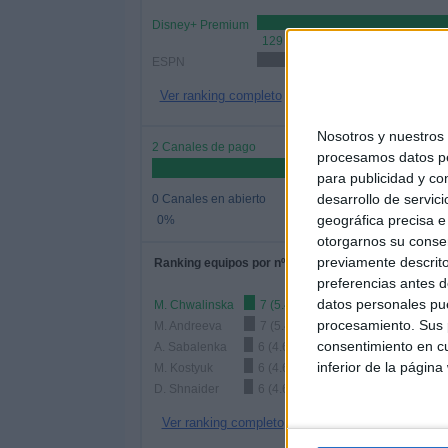
Disney+ Premium
129 (100%)
ESPN
26 (20.16%)
Ver ranking completo
Nosotros y nuestro
2 Canales de pago
procesamos datos per
para publicidad y co
desarrollo de servici
0 Canales en abierto
geográfica precisa e 
0%
otorgarnos su conse
previamente descrito
Ranking equipos por nº de partidos
preferencias antes d
datos personales pue
M. Chwalinska
7 (5.43%)
procesamiento. Sus p
M. Andreeva
7 (5.43%)
consentimiento en cu
A. Sabalenka
6 (4.65%)
inferior de la página
M. Kostyuk
6 (4.65%)
D. Shnaider
6 (4.65%)
Ver ranking completo