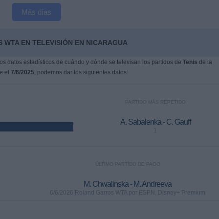
Más días
 WTA EN TELEVISIÓN EN NICARAGUA
s datos estadísticos de cuándo y dónde se televisan los partidos de
Tenis
de la
ue el
7/6/2025
, podemos dar los siguientes datos:
PARTIDO MÁS REPETIDO
A. Sabalenka - C. Gauff
1
ÚLTIMO PARTIDO DE PAGO
M. Chwalinska - M. Andreeva
6/6/2026 Roland Garros WTA por ESPN, Disney+ Premium