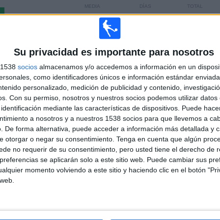
MEDIA
DÍAS
TOTAL
1.2
424
2
CANALES POR
SIN PARTIDO
CANALES TV
PARTIDO
GRATUÍTO
Su privacidad es importante para nosotros
s 1538
socios
almacenamos y/o accedemos a información en un disposit
sonales, como identificadores únicos e información estándar enviada 
TOTAL
TOTAL
100%
130
2
ntenido personalizado, medición de publicidad y contenido, investigaci
os.
Con su permiso, nosotros y nuestros socios podemos utilizar datos 
Total equipos
CANALES
identificación mediante las características de dispositivos. Puede hacer
ntimiento a nosotros y a nuestros 1538 socios para que llevemos a ca
. De forma alternativa, puede acceder a información más detallada y 
Ranking equipos por nº de partidos en abierto
e otorgar o negar su consentimiento.
Tenga en cuenta que algún proc
de no requerir de su consentimiento, pero usted tiene el derecho de r
Ver ranking completo
referencias se aplicarán solo a este sitio web. Puede cambiar sus pref
alquier momento volviendo a este sitio y haciendo clic en el botón "Pri
 web.