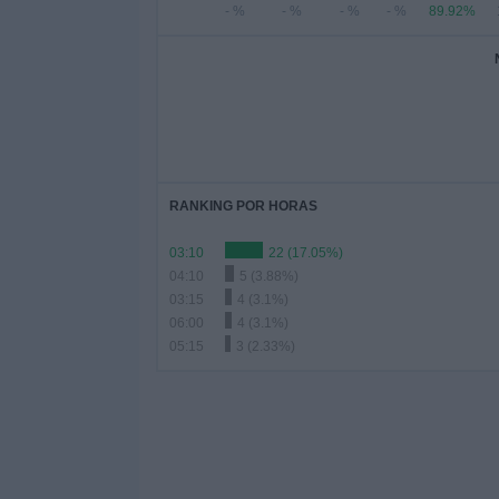
- %
- %
- %
- %
89.92%
RANKING POR HORAS
03:10
22 (17.05%)
04:10
5 (3.88%)
03:15
4 (3.1%)
06:00
4 (3.1%)
05:15
3 (2.33%)