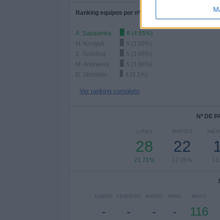
M
Ranking equipos por nº de partidos Local
A. Sabalenka
6 (4.65%)
M. Kostyuk
5 (3.88%)
E. Svitolina
5 (3.88%)
M. Andreeva
5 (3.88%)
D. Shnaider
4 (3.1%)
Ver ranking completo
Nº DE 
LUNES
MARTES
MIÉ
28
22
21.71%
17.05%
13
ENERO
FEBRERO
MARZO
ABRIL
MAYO
-
-
-
-
116