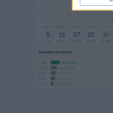
13
9
1
M
5.63%
3.9%
5.
ENERO
FEBRERO
MARZO
ABRIL
MAYO
5
16
27
20
30
2.16%
6.93%
11.69%
8.66%
12.99%
RANKING POR HORAS
12:00
39 (16.88%)
13:00
28 (12.12%)
12:30
22 (9.52%)
09:30
20 (8.66%)
07:00
13 (5.63%)