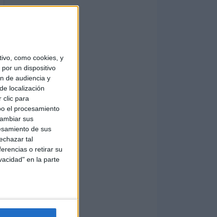
ivo, como cookies, y
por un dispositivo
ón de audiencia y
de localización
 clic para
bo el procesamiento
cambiar sus
esamiento de sus
echazar tal
erencias o retirar su
vacidad" en la parte