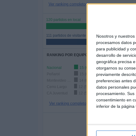
Ver ranking completo
120 partidos en local
51.95%
111 partidos de visitante
Nosotros y nuestro
48.05%
procesamos datos per
para publicidad y co
RANKING POR EQUIPOS
desarrollo de servici
geográfica precisa e 
Nacional
15 (6.49%)
otorgarnos su conse
Peñarol
15 (6.49%)
previamente descrito
Montevideo Wanderers
14 (6.06%)
preferencias antes d
Cerro Largo
12 (5.19%)
datos personales pue
CA Juventud
12 (5.19%)
procesamiento. Sus p
consentimiento en cu
Ver ranking completo
inferior de la página
Nº DE 
LUNES
MARTES
MIÉR