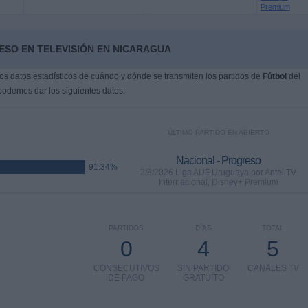
Premium
ESO EN TELEVISIÓN EN NICARAGUA
s datos estadísticos de cuándo y dónde se transmiten los partidos de
Fútbol
del
 podemos dar los siguientes datos:
ÚLTIMO PARTIDO EN ABIERTO
Nacional - Progreso
91.34%
2/8/2026 Liga AUF Uruguaya por Antel TV
Internacional, Disney+ Premium
PARTIDOS
DÍAS
TOTAL
0
4
5
CONSECUTIVOS
SIN PARTIDO
CANALES TV
DE PAGO
GRATUÍTO