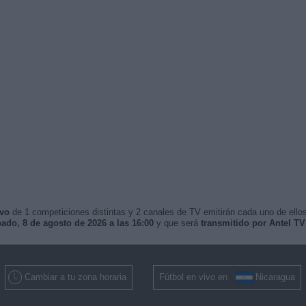
ivo
de 1 competiciones distintas y 2 canales de TV emitirán cada uno de ellos
ado, 8 de agosto de 2026 a las 16:00
y que será
transmitido por Antel T
Cambiar a tu zona horaria
Fútbol en vivo en
Nicaragua