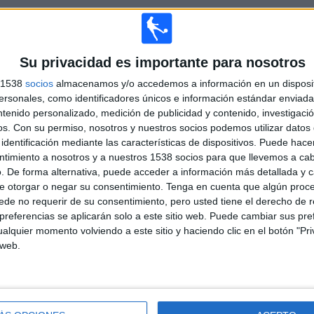
TOTAL
MÁXIMO
TOTAL
Su privacidad es importante para nosotros
5
15
34
s 1538
socios
almacenamos y/o accedemos a información en un disposit
COMPETICIONES
VS Nacional
RIVALES
sonales, como identificadores únicos e información estándar enviada 
ntenido personalizado, medición de publicidad y contenido, investigaci
os.
Con su permiso, nosotros y nuestros socios podemos utilizar datos 
RANKING POR COMPETICIONES
identificación mediante las características de dispositivos. Puede hacer
ntimiento a nosotros y a nuestros 1538 socios para que llevemos a ca
Liga AUF Uruguaya
179 (77.49%)
. De forma alternativa, puede acceder a información más detallada y 
Segunda Uruguay
46 (19.91%)
e otorgar o negar su consentimiento.
Copa AUF Uruguay
3 (1.3%)
Tenga en cuenta que algún proc
de no requerir de su consentimiento, pero usted tiene el derecho de r
Serie Río de la Plata
2 (0.87%)
referencias se aplicarán solo a este sitio web. Puede cambiar sus pref
Amistoso
1 (0.43%)
alquier momento volviendo a este sitio y haciendo clic en el botón "Pri
Ver ranking completo
 web.
PARTIDOS POR DÍA DE LA SEMANA
COLES
JUEVES
VIERNES
SÁBADO
DOMINGO