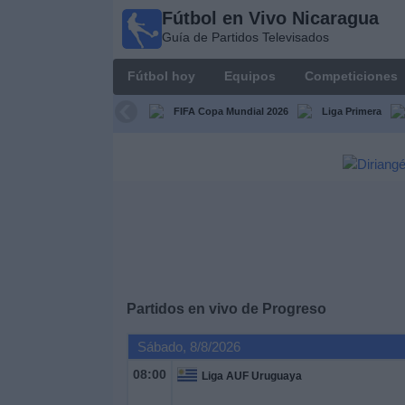
Fútbol en Vivo Nicaragua
Fútbol en
Guía de Partidos Televisados
Vivo
Nicaragua
Fútbol hoy
Equipos
Competiciones
Guía de
Partidos
FIFA Copa Mundial 2026
Liga Primera
Televisados
Fútbol
hoy
Equipos
Competiciones
Partidos en vivo de
Progreso
Canales
Sábado, 8/8/2026
TV
08:00
Liga AUF Uruguaya
Otros