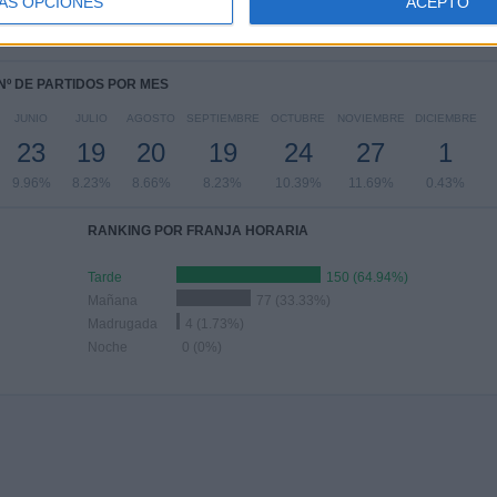
2
16
18
79
84
ÁS OPCIONES
ACEPTO
19%
6.93%
7.79%
34.2%
36.36%
Nº DE PARTIDOS POR MES
JUNIO
JULIO
AGOSTO
SEPTIEMBRE
OCTUBRE
NOVIEMBRE
DICIEMBRE
23
19
20
19
24
27
1
9.96%
8.23%
8.66%
8.23%
10.39%
11.69%
0.43%
RANKING POR FRANJA HORARIA
Tarde
150 (64.94%)
Mañana
77 (33.33%)
Madrugada
4 (1.73%)
Noche
0 (0%)