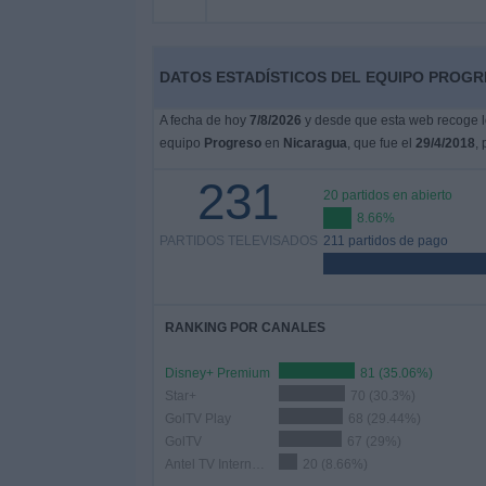
Deportes
Noticias
DATOS ESTADÍSTICOS DEL EQUIPO PROGR
A fecha de hoy
7/8/2026
y desde que esta web recoge lo
Widget
equipo
Progreso
en
Nicaragua
, que fue el
29/4/2018
,
231
20 partidos en abierto
8.66%
PARTIDOS TELEVISADOS
211 partidos de pago
RANKING POR CANALES
Disney+ Premium
81 (35.06%)
Star+
70 (30.3%)
GolTV Play
68 (29.44%)
GolTV
67 (29%)
Antel TV Internacional
20 (8.66%)