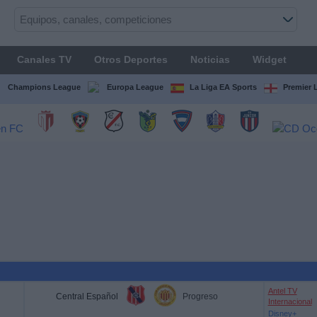
Canales TV
Otros Deportes
Noticias
Widget
Champions League
Europa League
La Liga EA Sports
Premier 
Antel TV
Central Español
Progreso
Internacional
Disney+