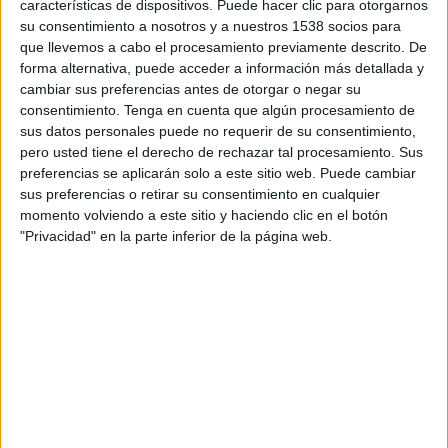
características de dispositivos. Puede hacer clic para otorgarnos
Disney+ Premium
Fanatiz (Míralo en vivo)
su consentimiento a nosotros y a nuestros 1538 socios para
que llevemos a cabo el procesamiento previamente descrito. De
forma alternativa, puede acceder a información más detallada y
DATOS ESTADÍSTICOS DEL EQUIPO CENTRAL CÓRDOBA
cambiar sus preferencias antes de otorgar o negar su
EN TELEVISIÓN EN NICARAGUA
consentimiento.
Tenga en cuenta que algún procesamiento de
sus datos personales puede no requerir de su consentimiento,
A fecha de hoy
7/8/2026
y desde que esta web recoge los datos
pero usted tiene el derecho de rechazar tal procesamiento. Sus
estadísticos de cuándo y dónde se transmiten los partidos de
Fútbol
del
preferencias se aplicarán solo a este sitio web. Puede cambiar
equipo
Central Córdoba
en
Nicaragua
, que fue el
1/11/2020
, podemos
sus preferencias o retirar su consentimiento en cualquier
dar los siguientes datos:
momento volviendo a este sitio y haciendo clic en el botón
239
"Privacidad" en la parte inferior de la página web.
PARTIDOS TELEVISADOS
0 partidos en abierto
0%
239 partidos de pago
100%
RANKING POR CANALES