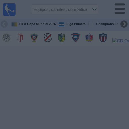
Fútbol en
Vivo
Nicaragua
FIFA Copa Mundial 2026
Liga Primera
Champions League
Guía de
Partidos
Televisados
Fútbol
hoy
Equipos
Competiciones
Canales
TV
Otros