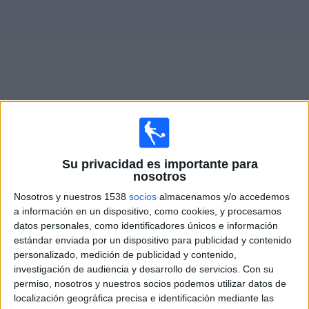
Deportes
Noticias
Widget
Partidos en vivo de
Central Córdoba
Su privacidad es importante para
Lunes, 10/8/2026
nosotros
18:15
Primera División Argentina
Nosotros y nuestros 1538
socios
almacenamos y/o accedemos
Torneo Clausura
a información en un dispositivo, como cookies, y procesamos
datos personales, como identificadores únicos e información
estándar enviada por un dispositivo para publicidad y contenido
personalizado, medición de publicidad y contenido,
Unión Santa Fe
investigación de audiencia y desarrollo de servicios.
Con su
Central Córdoba
permiso, nosotros y nuestros socios podemos utilizar datos de
localización geográfica precisa e identificación mediante las