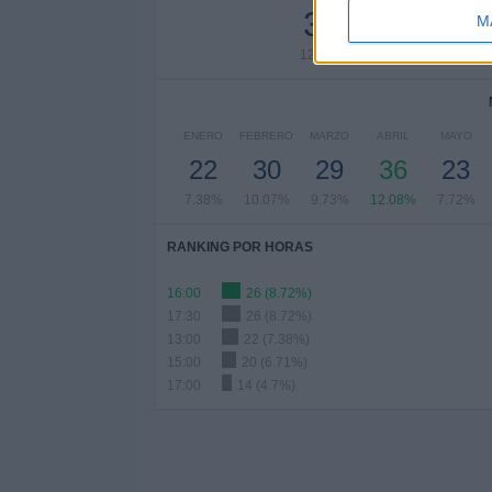
38
30
M
12.75%
10.07%
12
ENERO
FEBRERO
MARZO
ABRIL
MAYO
22
30
29
36
23
7.38%
10.07%
9.73%
12.08%
7.72%
RANKING POR HORAS
16:00
26 (8.72%)
17:30
26 (8.72%)
13:00
22 (7.38%)
15:00
20 (6.71%)
17:00
14 (4.7%)