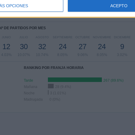
37
23
27
92
51
ÁS OPCIONES
ACEPTO
.42%
7.72%
9.06%
30.87%
17.11%
Nº DE PARTIDOS POR MES
JUNIO
JULIO
AGOSTO
SEPTIEMBRE
OCTUBRE
NOVIEMBRE
DICIEMBRE
12
30
32
24
27
24
9
4.03%
10.07%
10.74%
8.05%
9.06%
8.05%
3.02%
RANKING POR FRANJA HORARIA
Tarde
267 (89.6%)
Mañana
28 (9.4%)
Noche
3 (1.01%)
Madrugada
0 (0%)