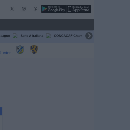
League
Serie A Italiana
CONCACAF Champions Cup
Liga CONCA