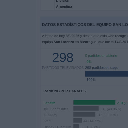
Deportes
Noticias
DATOS ESTADÍSTICOS DEL EQUIPO SAN L
Widget
A fecha de hoy
8/8/2026
y desde que esta web recoge lo
equipo
San Lorenzo
en
Nicaragua
, que fue el
14/8/20
298
0 partidos en abierto
0%
PARTIDOS TELEVISADOS
298 partidos de pago
100%
RANKING POR CANALES
Fanatiz
219 (7
TyC Sports Internacional
131 (43.96%)
AFA Play
115 (38.59%)
Star+
44 (14.77%)
Disney+ Premium
30 (10.07%)