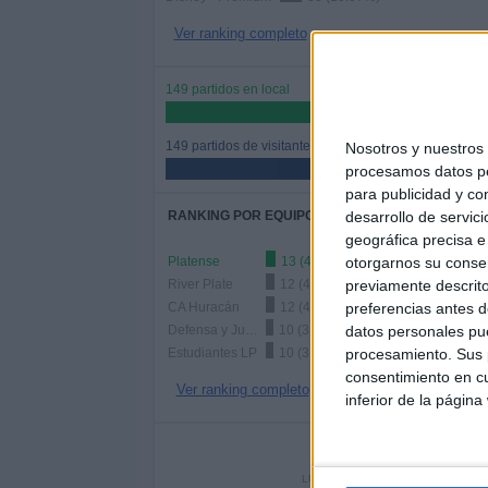
Ver ranking completo
149 partidos en local
50%
149 partidos de visitante
Nosotros y nuestro
50%
procesamos datos per
para publicidad y co
desarrollo de servici
RANKING POR EQUIPOS
geográfica precisa e 
otorgarnos su conse
Platense
13 (4.36%)
previamente descrito
River Plate
12 (4.03%)
preferencias antes d
CA Huracán
12 (4.03%)
datos personales pue
Defensa y Justicia
10 (3.36%)
procesamiento. Sus p
Estudiantes LP
10 (3.36%)
consentimiento en cu
Ver ranking completo
inferior de la página
Nº DE 
LUNES
MARTES
MIÉ