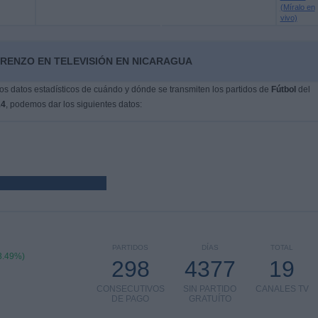
(Míralo en
vivo)
ORENZO EN TELEVISIÓN EN NICARAGUA
s datos estadísticos de cuándo y dónde se transmiten los partidos de
Fútbol
del
14
, podemos dar los siguientes datos:
PARTIDOS
DÍAS
TOTAL
3.49%)
298
4377
19
CONSECUTIVOS
SIN PARTIDO
CANALES TV
DE PAGO
GRATUÍTO