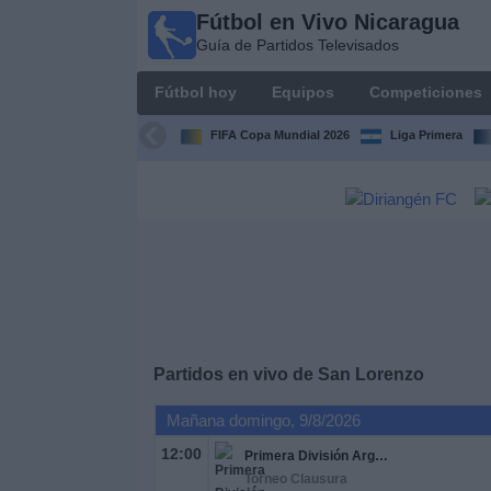
Fútbol en Vivo Nicaragua
Fútbol en
Guía de Partidos Televisados
Vivo
Nicaragua
Fútbol hoy
Equipos
Competiciones
Guía de
Partidos
FIFA Copa Mundial 2026
Liga Primera
Televisados
Fútbol
hoy
Equipos
Competiciones
Partidos en vivo de
San Lorenzo
Canales
Mañana domingo, 9/8/2026
TV
12:00
Primera División Argentina
Torneo Clausura
Otros