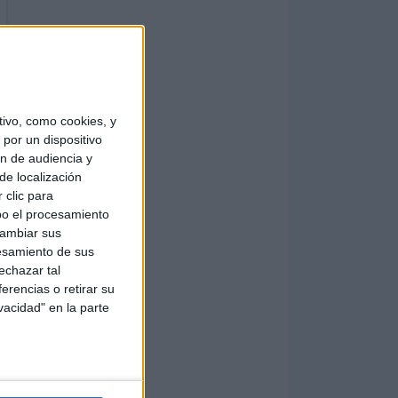
ivo, como cookies, y
por un dispositivo
ón de audiencia y
de localización
 clic para
bo el procesamiento
cambiar sus
esamiento de sus
echazar tal
erencias o retirar su
vacidad" en la parte