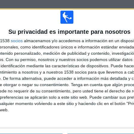
TOTAL
MÁXIMO
TOTAL
Su privacidad es importante para nosotros
11
13
69
s 1538
socios
almacenamos y/o accedemos a información en un disposit
COMPETICIONES
VS Platense
RIVALES
sonales, como identificadores únicos e información estándar enviada 
ntenido personalizado, medición de publicidad y contenido, investigaci
os.
Con su permiso, nosotros y nuestros socios podemos utilizar datos 
RANKING POR COMPETICIONES
identificación mediante las características de dispositivos. Puede hacer
ntimiento a nosotros y a nuestros 1538 socios para que llevemos a ca
Primera División Argentina
165 (55.37%)
. De forma alternativa, puede acceder a información más detallada y 
Copa de la Liga Argentina
65 (21.81%)
e otorgar o negar su consentimiento.
Tenga en cuenta que algún proc
Copa Libertadores
20 (6.71%)
de no requerir de su consentimiento, pero usted tiene el derecho de r
Copa Sudamericana
16 (5.37%)
referencias se aplicarán solo a este sitio web. Puede cambiar sus pref
Copa Argentina
13 (4.36%)
alquier momento volviendo a este sitio y haciendo clic en el botón "Pri
Ver ranking completo
 web.
PARTIDOS POR DÍA DE LA SEMANA
RCOLES
JUEVES
VIERNES
SÁBADO
DOMINGO