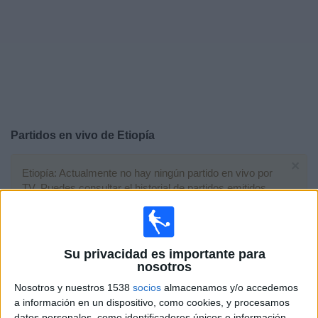
Deportes
Noticias
Widget
Partidos en vivo de
Etiopía
×
Etiopía: Actualmente no hay ningún partido en vivo por
TV. Puedes consultar el historial de partidos emitidos
anteriormente.
Domingo, 12/10/2025
Su privacidad es importante para
nosotros
13:00
FIFA Copa Mundial 2026
Eliminatorias CAF
Nosotros y nuestros 1538
socios
almacenamos y/o accedemos
a información en un dispositivo, como cookies, y procesamos
datos personales, como identificadores únicos e información