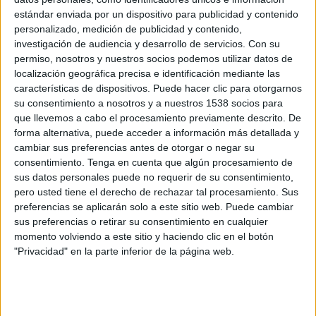
estándar enviada por un dispositivo para publicidad y contenido
Burkina Faso
personalizado, medición de publicidad y contenido,
investigación de audiencia y desarrollo de servicios.
Con su
Etiopía
permiso, nosotros y nuestros socios podemos utilizar datos de
FIFA+
localización geográfica precisa e identificación mediante las
características de dispositivos. Puede hacer clic para otorgarnos
Miércoles, 8/10/2025
su consentimiento a nosotros y a nuestros 1538 socios para
que llevemos a cabo el procesamiento previamente descrito. De
07:00
FIFA Copa Mundial 2026
forma alternativa, puede acceder a información más detallada y
Eliminatorias CAF
cambiar sus preferencias antes de otorgar o negar su
consentimiento.
Tenga en cuenta que algún procesamiento de
sus datos personales puede no requerir de su consentimiento,
pero usted tiene el derecho de rechazar tal procesamiento. Sus
Etiopía
preferencias se aplicarán solo a este sitio web. Puede cambiar
Guinea Bissau
sus preferencias o retirar su consentimiento en cualquier
momento volviendo a este sitio y haciendo clic en el botón
FIFA+
"Privacidad" en la parte inferior de la página web.
Martes, 9/9/2025
07:00
FIFA Copa Mundial 2026
Eliminatorias CAF