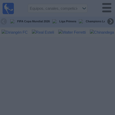
Fútbol en
Vivo
Nicaragua
FIFA Copa Mundial 2026
Liga Primera
Champions League
Guía de
Partidos
Televisados
Fútbol
hoy
Equipos
Competiciones
Canales
TV
Otros