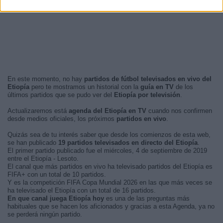
En este momento, no hay
partidos de fútbol televisados en vivo del
Etiopía
pero te mostramos un historial con la
guía en TV
de los
últimos partidos que se pudo ver del
Etiopía por televisión
.
Actualizaremos está
agenda del Etiopía en TV
cuando nos confirmen
desde medios oficiales, los próximos
partidos en vivo
.
Quizás sea de tu interés saber que desde los comienzos de esta web,
se han publicado
19 partidos televisados en directo del Etiopía
.
El primer partido publicado fue el miércoles, 4 de septiembre de 2019
entre el Etiopía - Lesoto.
El canal que más partidos en vivo ha televisado partidos del Etiopía es
FIFA+ con un total de 10 partidos.
Y es la competición FIFA Copa Mundial 2026 en las que más veces se
ha televisado el Etiopía con un total de 16 partidos.
En que canal juega Etiopía hoy
es una de las preguntas más
habituales que se hacen los aficionados y gracias a esta Agenda, ya no
se perderá ningún partido.