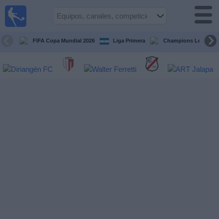
Fútbol en
Vivo
Nicaragua
FIFA Copa Mundial 2026
Liga Primera
Champions League
Guía de
Partidos
Televisados
Fútbol
hoy
Equipos
Competiciones
Canales
TV
Otros