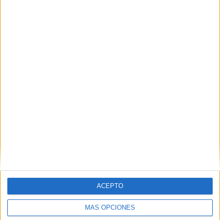
12 partidos de visitante
48%
TOTAL
MÁXIMO
TOTAL
4
2
18
COMPETICIONES
VS Angola
RIVALES
RANKING POR EQUIPOS
Angola
2 (8%)
Burundi
2 (8%)
Gabón
2 (8%)
Costa de Marfil
2 (8%)
Kenia
2 (8%)
Ver ranking completo
ACEPTO
RANKING POR COMPETICIONES
MÁS OPCIONES
FIFA Copa Mundial 2026
12 (48%)