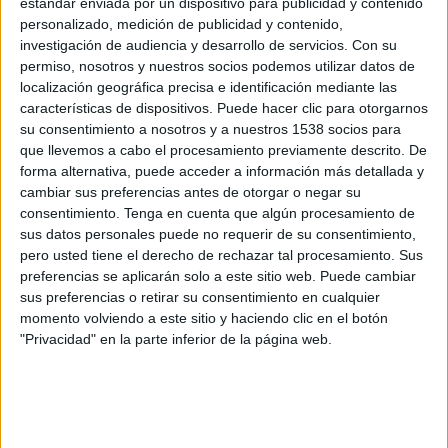
estándar enviada por un dispositivo para publicidad y contenido
Seychelles
personalizado, medición de publicidad y contenido,
Gambia
investigación de audiencia y desarrollo de servicios.
Con su
FIFA+
permiso, nosotros y nuestros socios podemos utilizar datos de
localización geográfica precisa e identificación mediante las
Viernes, 10/10/2025
características de dispositivos. Puede hacer clic para otorgarnos
su consentimiento a nosotros y a nuestros 1538 socios para
07:00
FIFA Copa Mundial 2026
que llevemos a cabo el procesamiento previamente descrito. De
Eliminatorias CAF
forma alternativa, puede acceder a información más detallada y
cambiar sus preferencias antes de otorgar o negar su
Gambia
consentimiento.
Tenga en cuenta que algún procesamiento de
Gabón
sus datos personales puede no requerir de su consentimiento,
FIFA+
pero usted tiene el derecho de rechazar tal procesamiento. Sus
preferencias se aplicarán solo a este sitio web. Puede cambiar
sus preferencias o retirar su consentimiento en cualquier
Martes, 9/9/2025
momento volviendo a este sitio y haciendo clic en el botón
13:00
FIFA Copa Mundial 2026
"Privacidad" en la parte inferior de la página web.
Eliminatorias CAF
Gambia
Burundi
FIFA+