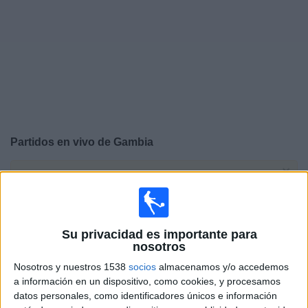
Deportes
Noticias
Widget
Partidos en vivo de
Gambia
×
Gambia: Actualmente no hay ningún partido en vivo por
TV. Puedes consultar el historial de partidos emitidos
anteriormente.
Su privacidad es importante para
nosotros
Martes, 14/10/2025
Nosotros y nuestros 1538
socios
almacenamos y/o accedemos
07:00
FIFA Copa Mundial 2026
a información en un dispositivo, como cookies, y procesamos
Eliminatorias CAF
datos personales, como identificadores únicos e información