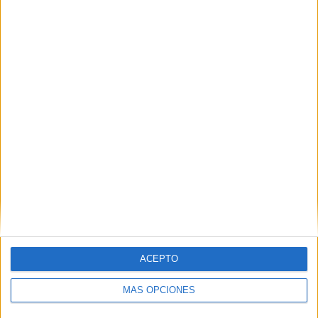
TOTAL
MÁXIMO
TOTAL
14
19
26
COMPETICIONES
VS Brasil
RIVALES
RANKING POR EQUIPOS
Brasil
19 (14.62%)
Chile
13 (10%)
Ecuador
12 (9.23%)
Paraguay
12 (9.23%)
Argentina
12 (9.23%)
Ver ranking completo
RANKING POR COMPETICIONES
ACEPTO
FIFA Copa Mundial 2026
43 (33.08%)
Copa América
19 (14.62%)
MÁS OPCIONES
Amistoso
14 (10.77%)
Sudamericano Femenino Sub-17
13 (10%)