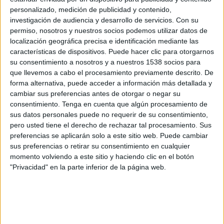
Bolivia
personalizado, medición de publicidad y contenido,
CONMEBOL YouTube
investigación de audiencia y desarrollo de servicios.
Con su
permiso, nosotros y nuestros socios podemos utilizar datos de
localización geográfica precisa e identificación mediante las
Viernes, 5/6/2026
características de dispositivos. Puede hacer clic para otorgarnos
14:00
CONMEBOL Liga de Naciones Femenina
su consentimiento a nosotros y a nuestros 1538 socios para
que llevemos a cabo el procesamiento previamente descrito. De
Argentina
forma alternativa, puede acceder a información más detallada y
Perú
cambiar sus preferencias antes de otorgar o negar su
consentimiento.
Tenga en cuenta que algún procesamiento de
CONMEBOL YouTube
sus datos personales puede no requerir de su consentimiento,
pero usted tiene el derecho de rechazar tal procesamiento. Sus
Domingo, 3/5/2026
preferencias se aplicarán solo a este sitio web. Puede cambiar
14:00
Sudamericano Femenino Sub-17
sus preferencias o retirar su consentimiento en cualquier
momento volviendo a este sitio y haciendo clic en el botón
Perú
"Privacidad" en la parte inferior de la página web.
Venezuela
CONMEBOL YouTube
Más días