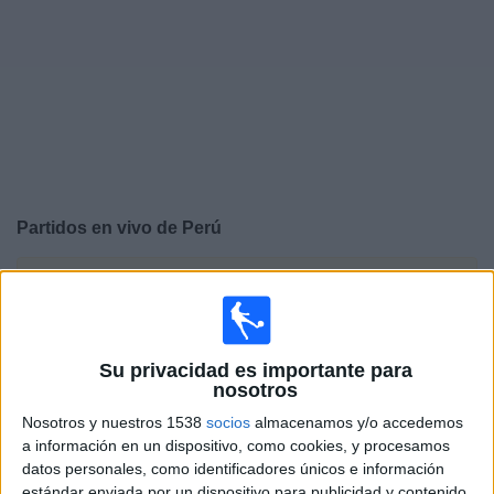
Deportes
Noticias
Widget
Partidos en vivo de
Perú
×
Perú: Actualmente no hay ningún partido en vivo por TV.
Puedes consultar el historial de partidos emitidos
anteriormente.
Su privacidad es importante para
nosotros
Martes, 9/6/2026
Nosotros y nuestros 1538
socios
almacenamos y/o accedemos
14:00
CONMEBOL Liga de Naciones Femenina
a información en un dispositivo, como cookies, y procesamos
datos personales, como identificadores únicos e información
Perú
estándar enviada por un dispositivo para publicidad y contenido