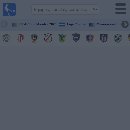
Fútbol en
Vivo
Nicaragua
FIFA Copa Mundial 2026
Liga Primera
Champions League
Guía de
Partidos
Televisados
Fútbol
hoy
Equipos
Competiciones
Canales
TV
Otros