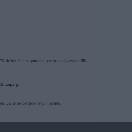
 TV
de los últimos partidos que se pudo ver del
RB
o
.
RB Leipzig
.
a, ya no se perderá ningún partido.