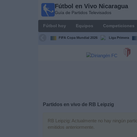
Fútbol en Vivo Nicaragua
Fútbol en
Guía de Partidos Televisados
Vivo
Nicaragua
Fútbol hoy
Equipos
Competiciones
Guía de
Partidos
FIFA Copa Mundial 2026
Liga Primera
Televisados
Fútbol
hoy
Equipos
Competiciones
Partidos en vivo de
RB Leipzig
Canales
TV
RB Leipzig: Actualmente no hay ningún partido
emitidos anteriormente.
Otros