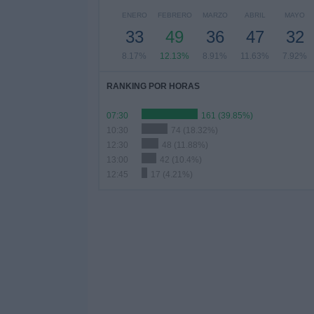
ENERO
FEBRERO
MARZO
ABRIL
MAYO
33
49
36
47
32
8.17%
12.13%
8.91%
11.63%
7.92%
RANKING POR HORAS
07:30
161 (39.85%)
10:30
74 (18.32%)
12:30
48 (11.88%)
13:00
42 (10.4%)
12:45
17 (4.21%)