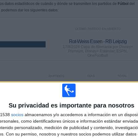
s datos estadísticos de cuándo y dónde se transmiten los partidos de
Fútbol
del
, podemos dar los siguientes datos:
ÚLTIMO PARTIDO EN ABIERTO
Rot-Weiss Essen - RB Leipzig
17/8/2024 Copa de Alemania por Disney+
Premium, Disney+ Estándar, ESPN,
OneFootball
PARTIDOS
DÍAS
TOTAL
79
719
19
CONSECUTIVOS
SIN PARTIDO
CANALES TV
DE PAGO
GRATUÍTO
Su privacidad es importante para nosotros
s 1538
socios
almacenamos y/o accedemos a información en un disposit
sonales, como identificadores únicos e información estándar enviada 
ntenido personalizado, medición de publicidad y contenido, investigaci
os.
Con su permiso, nosotros y nuestros socios podemos utilizar datos 
TOTAL
MÁXIMO
TOTAL