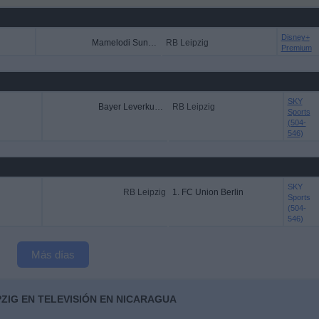
Disney+
Mamelodi Sundowns
RB Leipzig
Premium
SKY
Bayer Leverkusen
RB Leipzig
Sports
(504-
546)
SKY
RB Leipzig
1. FC Union Berlin
Sports
(504-
546)
Más días
PZIG EN TELEVISIÓN EN NICARAGUA