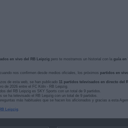
isados en vivo del RB Leipzig
pero te mostramos un historial con la
guía en
cuando nos confirmen desde medios oficiales, los próximos
partidos en viv
nzos de esta web, se han publicado
11 partidos televisados en directo del 
ero de 2026 entre el FC Köln - RB Leipzig.
idos del RB Leipzig es SKY Sports con un total de 9 partidos.
se ha televisado el RB Leipzig con un total de 9 partidos.
reguntas más habituales que se hacen los aficionados y gracias a esta Agend
RB Leipzig
.