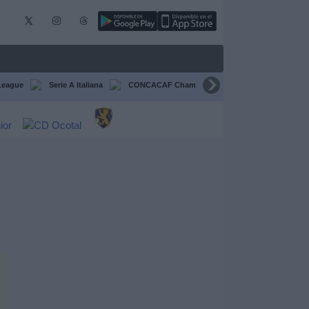
League
Serie A Italiana
CONCACAF Champions Cup
Liga CONCA