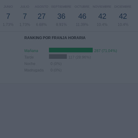
JUNIO
JULIO
AGOSTO
SEPTIEMBRE
OCTUBRE
NOVIEMBRE
DICIEMBRE
7
7
27
36
46
42
42
1.73%
1.73%
6.68%
8.91%
11.39%
10.4%
10.4%
RANKING POR FRANJA HORARIA
Mañana
287 (71.04%)
Tarde
117 (28.96%)
Noche
0 (0%)
Madrugada
0 (0%)