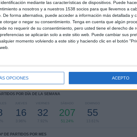
identificación mediante las características de dispositivos. Puede hacer
7
24
70
ntimiento a nosotros y a nuestros 1538 socios para que llevemos a ca
COMPETICIONES
VS FC Bayern
RIVALES
. De forma alternativa, puede acceder a información más detallada y 
e otorgar o negar su consentimiento.
Tenga en cuenta que algún proc
de no requerir de su consentimiento, pero usted tiene el derecho de r
RANKING POR COMPETICIONES
referencias se aplicarán solo a este sitio web. Puede cambiar sus pref
alquier momento volviendo a este sitio y haciendo clic en el botón "Pri
Bundesliga
299 (74.01%)
 web.
Champions League
48 (11.88%)
Copa de Alemania
35 (8.66%)
Europa League
13 (3.22%)
Amistoso
5 (1.24%)
ÁS OPCIONES
ACEPTO
Ver ranking completo
PARTIDOS POR DÍA DE LA SEMANA
OLES
JUEVES
VIERNES
SÁBADO
DOMINGO
8
16
32
207
55
8%
3.96%
7.92%
51.24%
13.61%
Nº DE PARTIDOS POR MES