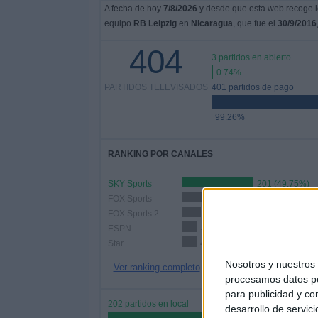
A fecha de hoy
7/8/2026
y desde que esta web recoge lo
equipo
RB Leipzig
en
Nicaragua
, que fue el
30/9/2016
404
3 partidos en abierto
0.74%
PARTIDOS TELEVISADOS
401 partidos de pago
99.26%
RANKING POR CANALES
SKY Sports
201 (49.75%)
FOX Sports
76 (18.81%)
FOX Sports 2
52 (12.87%)
ESPN
43 (10.64%)
Star+
41 (10.15%)
Nosotros y nuestro
Ver ranking completo
procesamos datos per
para publicidad y co
202 partidos en local
desarrollo de servici