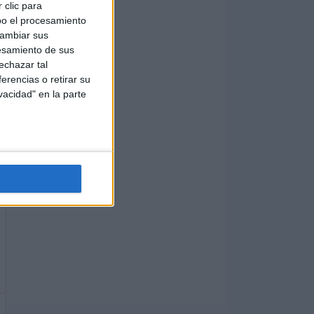
 clic para
bo el procesamiento
cambiar sus
esamiento de sus
echazar tal
erencias o retirar su
vacidad" en la parte