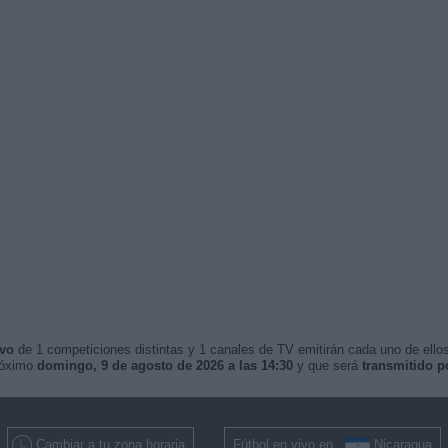
ivo
de 1 competiciones distintas y 1 canales de TV emitirán cada uno de ellos
róximo
domingo, 9 de agosto de 2026 a las 14:30
y que será
transmitido 
Cambiar a tu zona horaria
Fútbol en vivo en
Nicaragua