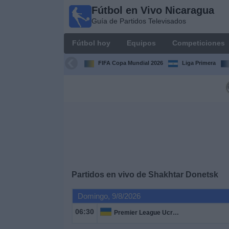
Fútbol en Vivo Nicaragua
Fútbol en
Guía de Partidos Televisados
Vivo
Nicaragua
Fútbol hoy
Equipos
Competiciones
Guía de
Partidos
FIFA Copa Mundial 2026
Liga Primera
Televisados
Fútbol
hoy
Equipos
Competiciones
Partidos en vivo de
Shakhtar Donetsk
Canales
Domingo, 9/8/2026
TV
06:30
Premier League Ucrania
Otros