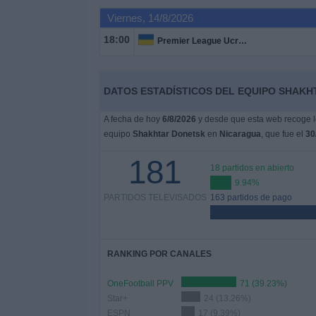
Deportes
Viernes, 14/8/2026
18:00
Premier League Ucrania
Noticias
Widget
DATOS ESTADÍSTICOS DEL EQUIPO SHAKH
A fecha de hoy
6/8/2026
y desde que esta web recoge lo
equipo
Shakhtar Donetsk
en
Nicaragua
, que fue el
30
181
18 partidos en abierto
9.94%
PARTIDOS TELEVISADOS
163 partidos de pago
RANKING POR CANALES
OneFootball PPV
71 (39.23%)
Star+
24 (13.26%)
ESPN
17 (9.39%)