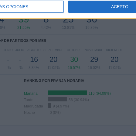
PARTIDOS POR DÍA DE LA SEMANA
ÁS OPCIONES
ACEPTO
COLES
JUEVES
VIERNES
SÁBADO
DOMINGO
4
39
8
25
36
78%
21.55%
4.42%
13.81%
19.89%
Nº DE PARTIDOS POR MES
JUNIO
JULIO
AGOSTO
SEPTIEMBRE
OCTUBRE
NOVIEMBRE
DICIEMBRE
-
-
16
20
30
29
20
- %
- %
8.84%
11.05%
16.57%
16.02%
11.05%
RANKING POR FRANJA HORARIA
Mañana
116 (64.09%)
Tarde
56 (30.94%)
Madrugada
9 (4.97%)
Noche
0 (0%)