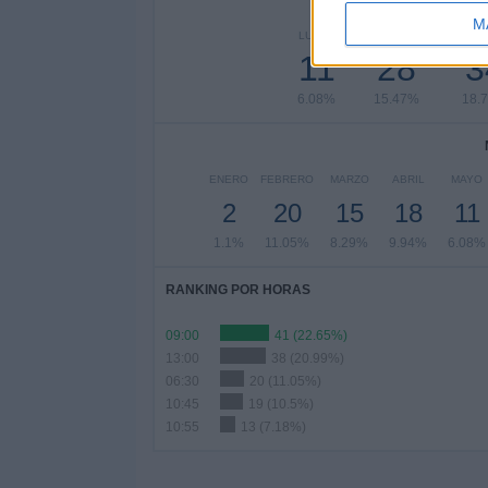
Nº DE 
M
LUNES
MARTES
MIÉR
11
28
3
6.08%
15.47%
18.
ENERO
FEBRERO
MARZO
ABRIL
MAYO
2
20
15
18
11
1.1%
11.05%
8.29%
9.94%
6.08%
RANKING POR HORAS
09:00
41 (22.65%)
13:00
38 (20.99%)
06:30
20 (11.05%)
10:45
19 (10.5%)
10:55
13 (7.18%)