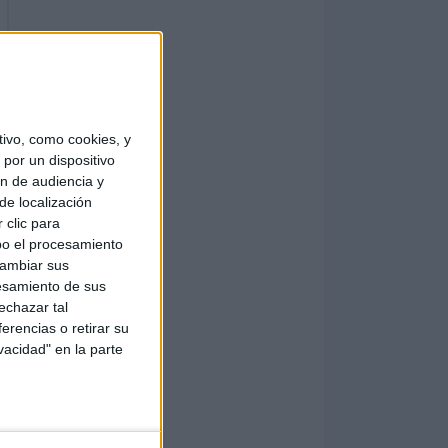
ivo, como cookies, y
por un dispositivo
ón de audiencia y
de localización
 clic para
bo el procesamiento
cambiar sus
esamiento de sus
echazar tal
erencias o retirar su
vacidad" en la parte