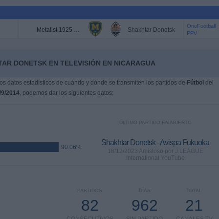
OneFootball
Metalist 1925 Kharkiv
Shakhtar Donetsk
PPV
TAR DONETSK EN TELEVISIÓN EN NICARAGUA
s datos estadísticos de cuándo y dónde se transmiten los partidos de
Fútbol
del
/9/2014
, podemos dar los siguientes datos:
ÚLTIMO PARTIDO EN ABIERTO
Shakhtar Donetsk - Avispa Fukuoka
90.06%
18/12/2023 Amistoso por J.LEAGUE
International YouTube
PARTIDOS
DÍAS
TOTAL
82
962
21