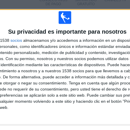
CONSECUTIVOS
SIN PARTIDO
CANALES TV
DE PAGO
GRATUÍTO
Su privacidad es importante para nosotros
TOTAL
MÁXIMO
TOTAL
s 1538
socios
almacenamos y/o accedemos a información en un disposit
5
8
68
sonales, como identificadores únicos e información estándar enviada 
ntenido personalizado, medición de publicidad y contenido, investigaci
COMPETICIONES
VS Real Madrid
RIVALES
os.
Con su permiso, nosotros y nuestros socios podemos utilizar datos 
identificación mediante las características de dispositivos. Puede hacer
RANKING POR COMPETICIONES
ntimiento a nosotros y a nuestros 1538 socios para que llevemos a ca
. De forma alternativa, puede acceder a información más detallada y 
Premier League Ucrania
87 (48.07%)
e otorgar o negar su consentimiento.
Tenga en cuenta que algún proc
Champions League
55 (30.39%)
de no requerir de su consentimiento, pero usted tiene el derecho de r
Europa League
30 (16.57%)
referencias se aplicarán solo a este sitio web. Puede cambiar sus pref
Conference League
8 (4.42%)
alquier momento volviendo a este sitio y haciendo clic en el botón "Pri
Amistoso
1 (0.55%)
 web.
Ver ranking completo