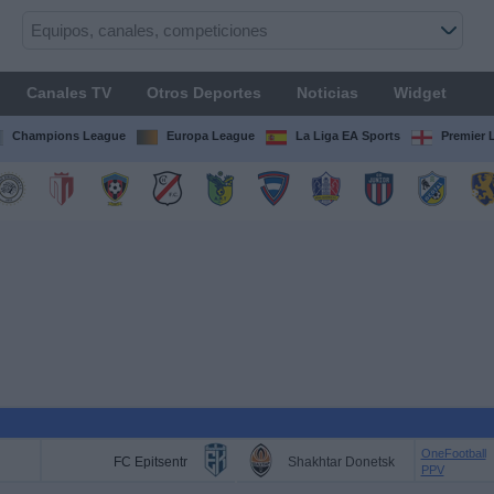
Canales TV
Otros Deportes
Noticias
Widget
Champions League
Europa League
La Liga EA Sports
Premier 
OneFootball
FC Epitsentr
Shakhtar Donetsk
PPV