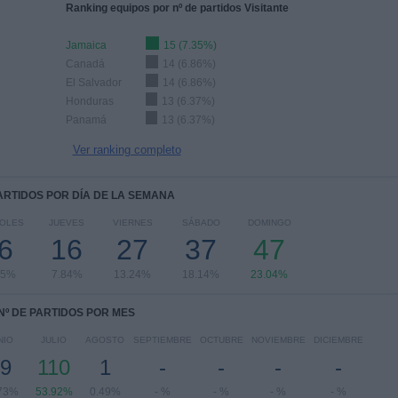
Ranking equipos por nº de partidos Visitante
Jamaica
15 (7.35%)
Canadá
14 (6.86%)
El Salvador
14 (6.86%)
Honduras
13 (6.37%)
Panamá
13 (6.37%)
Ver ranking completo
PARTIDOS POR DÍA DE LA SEMANA
COLES
JUEVES
VIERNES
SÁBADO
DOMINGO
6
16
27
37
47
75%
7.84%
13.24%
18.14%
23.04%
Nº DE PARTIDOS POR MES
NIO
JULIO
AGOSTO
SEPTIEMBRE
OCTUBRE
NOVIEMBRE
DICIEMBRE
9
110
1
-
-
-
-
73%
53.92%
0.49%
- %
- %
- %
- %