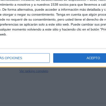
CANALES POR
SIN PARTIDO
CANALES TV
ntimiento a nosotros y a nuestros 1538 socios para que llevemos a ca
PARTIDO
GRATUÍTO
. De forma alternativa, puede acceder a información más detallada y 
e otorgar o negar su consentimiento.
Tenga en cuenta que algún proc
de no requerir de su consentimiento, pero usted tiene el derecho de r
referencias se aplicarán solo a este sitio web. Puede cambiar sus pref
alquier momento volviendo a este sitio y haciendo clic en el botón "Pri
TOTAL
TOTAL
 web.
100%
34
11
Total equipos
CANALES
ÁS OPCIONES
ACEPTO
Ranking equipos por nº de partidos en abierto
Ver ranking completo