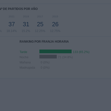
Nº DE PARTIDOS POR AÑO
2021
2019
2017
2015
37
31
25
26
%
18.14%
15.2%
12.25%
12.75%
RANKING POR FRANJA HORARIA
Tarde
133 (65.2%)
Noche
71 (34.8%)
Mañana
0 (0%)
Madrugada
0 (0%)