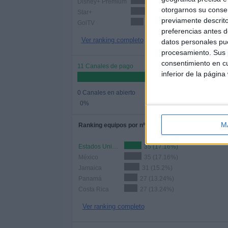
Disney+ Premium
45 (22.06%)
otorgarnos su conse
Star+
40 (19.61%)
previamente descrito
GolTV
26 (12.75%)
preferencias antes d
Ver ranking completo
datos personales pue
procesamiento. Sus p
consentimiento en cu
11 Canales de pago
inferior de la página
0 Canales en abierto
0%
M
Ranking equipos por nº de partidos
Estados Unidos
35 (17.16%)
México
35 (17.16%)
Jamaica
31 (15.2%)
Panamá
27 (13.24%)
Costa Rica
27 (13.24%)
Ver ranking completo