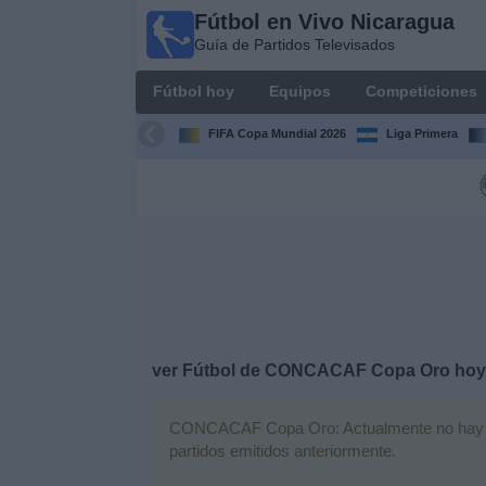
Fútbol en Vivo Nicaragua
Fútbol en
Guía de Partidos Televisados
Vivo
Nicaragua
Fútbol hoy
Equipos
Competiciones
Guía de
Partidos
FIFA Copa Mundial 2026
Liga Primera
Televisados
Fútbol
hoy
Equipos
Competiciones
ver Fútbol de CONCACAF Copa Oro hoy
Canales
TV
CONCACAF Copa Oro: Actualmente no hay ning
partidos emitidos anteriormente.
Otros