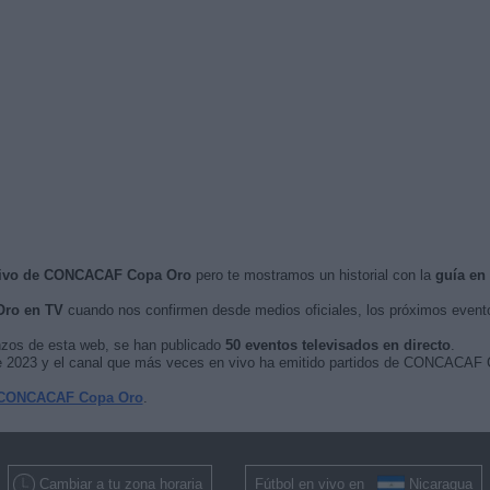
 vivo de CONCACAF Copa Oro
pero te mostramos un historial con la
guía en
ro en TV
cuando nos confirmen desde medios oficiales, los próximos even
nzos de esta web, se han publicado
50 eventos televisados en directo
.
o de 2023 y el canal que más veces en vivo ha emitido partidos de CONCACAF
 CONCACAF Copa Oro
.
Cambiar a tu zona horaria
Fútbol en vivo en
Nicaragua