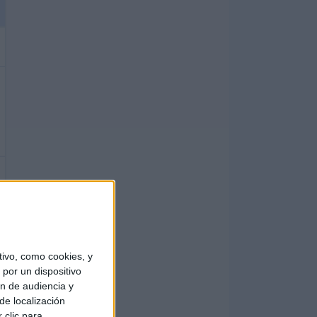
ivo, como cookies, y
por un dispositivo
ón de audiencia y
de localización
 clic para