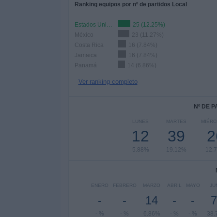
Ranking equipos por nº de partidos Local
Estados Unidos
25 (12.25%)
México
23 (11.27%)
Costa Rica
16 (7.84%)
Jamaica
16 (7.84%)
Panamá
14 (6.86%)
Ver ranking completo
Nº DE 
LUNES
MARTES
MIÉR
12
39
2
5.88%
19.12%
12.
ENERO
FEBRERO
MARZO
ABRIL
MAYO
JU
-
-
14
-
-
7
- %
- %
6.86%
- %
- %
38.