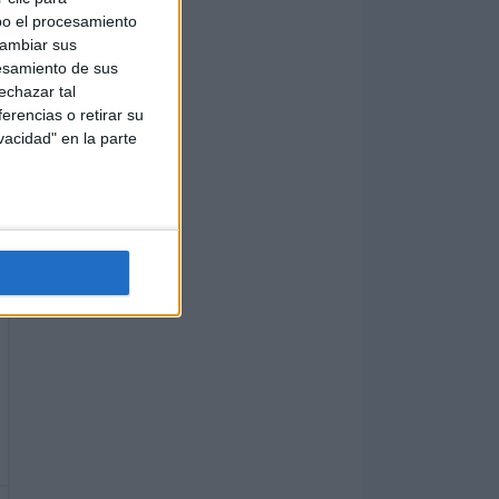
bo el procesamiento
cambiar sus
esamiento de sus
echazar tal
erencias o retirar su
vacidad" en la parte