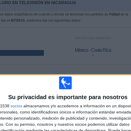
 ORO EN TELEVISIÓN EN NICARAGUA
s datos estadísticos de cuándo y dónde se televisan los partidos de
Fútbol
de la
 fue el
8/7/2015
, podemos dar los siguientes datos:
PARTIDO MÁS REPETIDO
México - Costa Rica
4
ÚLTIMO PARTIDO DE PAGO
Estados Unidos - México
6/7/2025 CONCACAF Copa Oro por Disney+ Premium, ESPN,
Su privacidad es importante para nosotros
Disney+ Estándar
s 1538
socios
almacenamos y/o accedemos a información en un disposit
sonales, como identificadores únicos e información estándar enviada 
MEDIA
DÍAS
TOTAL
ntenido personalizado, medición de publicidad y contenido, investigaci
1.5
4047
11
os.
Con su permiso, nosotros y nuestros socios podemos utilizar datos 
identificación mediante las características de dispositivos. Puede hacer