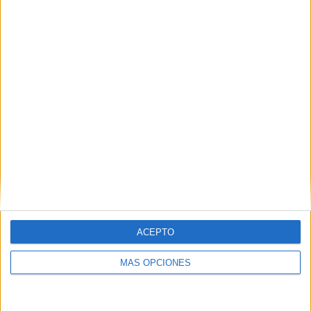
TOTAL
MÁXIMO
TOTAL
2
4
14
COMPETICIONES
VS Al Sadd
RIVALES
RANKING POR EQUIPOS
Al Sadd
4 (17.39%)
Al Faisaly FC
2 (8.7%)
Al Wehdat
2 (8.7%)
Al Faisaly
2 (8.7%)
Sharjah FC
2 (8.7%)
Ver ranking completo
RANKING POR COMPETICIONES
ACEPTO
AFC Champions League Elite
19 (82.61%)
MÁS OPCIONES
AFC Champions League Two
4 (17.39%)
Ver ranking completo