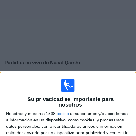
Deportes
Noticias
Widget
Partidos en vivo de
Nasaf Qarshi
×
Nasaf Qarshi: Actualmente no hay ningún partido en
vivo por TV. Puedes consultar el historial de partidos
emitidos anteriormente.
Su privacidad es importante para
nosotros
Martes, 23/12/2025
Nosotros y nuestros 1538
socios
almacenamos y/o accedemos
11:15
AFC Champions League Elite
a información en un dispositivo, como cookies, y procesamos
datos personales, como identificadores únicos e información
Al-Ittihad Jeddah Club
estándar enviada por un dispositivo para publicidad y contenido