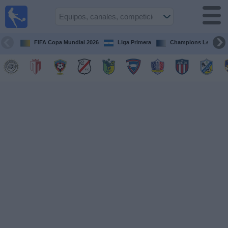
Fútbol en
Vivo
Nicaragua
FIFA Copa Mundial 2026
Liga Primera
Champions League
Guía de
Partidos
Televisados
Fútbol
hoy
Equipos
Competiciones
Canales
TV
Otros