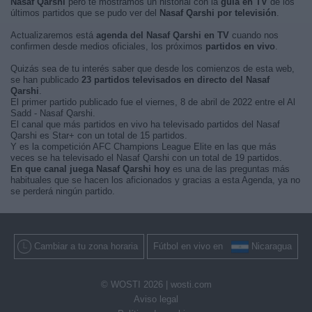
Nasaf Qarshi
pero te mostramos un historial con la
guía en TV
de los
últimos partidos que se pudo ver del
Nasaf Qarshi por televisión
.
Actualizaremos está
agenda del Nasaf Qarshi en TV
cuando nos
confirmen desde medios oficiales, los próximos
partidos en vivo
.
Quizás sea de tu interés saber que desde los comienzos de esta web,
se han publicado
23 partidos televisados en directo del Nasaf
Qarshi
.
El primer partido publicado fue el viernes, 8 de abril de 2022 entre el Al
Sadd - Nasaf Qarshi.
El canal que más partidos en vivo ha televisado partidos del Nasaf
Qarshi es Star+ con un total de 15 partidos.
Y es la competición AFC Champions League Elite en las que más
veces se ha televisado el Nasaf Qarshi con un total de 19 partidos.
En que canal juega Nasaf Qarshi hoy
es una de las preguntas más
habituales que se hacen los aficionados y gracias a esta Agenda, ya no
se perderá ningún partido.
Cambiar a tu zona horaria
Fútbol en vivo en
Nicaragua
© WOSTI 2026 |
wosti.com
Aviso legal