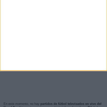
En este momento, no hay
partidos de fútbol televisados en vivo del