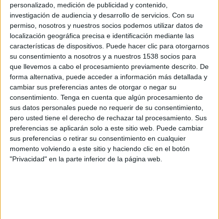
Nasaf Qarshi
personalizado, medición de publicidad y contenido,
investigación de audiencia y desarrollo de servicios.
Con su
ESPN 2
Disney+ Premium
permiso, nosotros y nuestros socios podemos utilizar datos de
localización geográfica precisa e identificación mediante las
Lunes, 3/11/2025
características de dispositivos. Puede hacer clic para otorgarnos
su consentimiento a nosotros y a nuestros 1538 socios para
06:45
AFC Champions League Elite
que llevemos a cabo el procesamiento previamente descrito. De
Nasaf Qarshi
forma alternativa, puede acceder a información más detallada y
cambiar sus preferencias antes de otorgar o negar su
Al Wahda
consentimiento.
Tenga en cuenta que algún procesamiento de
Football Australia YouTube
sus datos personales puede no requerir de su consentimiento,
pero usted tiene el derecho de rechazar tal procesamiento. Sus
Lunes, 29/9/2025
preferencias se aplicarán solo a este sitio web. Puede cambiar
sus preferencias o retirar su consentimiento en cualquier
07:45
AFC Champions League Elite
momento volviendo a este sitio y haciendo clic en el botón
"Privacidad" en la parte inferior de la página web.
Nasaf Qarshi
Al Hilal
Disney+ Premium
Disney+ Estándar
ESPN
Más días