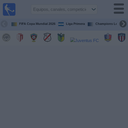
Fútbol en
Vivo
Nicaragua
FIFA Copa Mundial 2026
Liga Primera
Champions League
Guía de
Partidos
Televisados
Fútbol
hoy
Equipos
Competiciones
Canales
TV
Otros