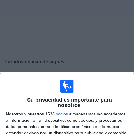
Deportes
Noticias
Widget
Partidos en vivo de
aïques
×
aïques: Actualmente no hay ningún partido en vivo por
TV. Puedes consultar el historial de partidos emitidos
anteriormente.
Su privacidad es importante para
nosotros
Jueves, 16/4/2026
Nosotros y nuestros 1538
socios
almacenamos y/o accedemos
10:00
FIFA Women's Series
a información en un dispositivo, como cookies, y procesamos
datos personales, como identificadores únicos e información
aïques
estándar enviada por un dispositivo para publicidad y contenido