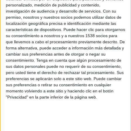
Mauritania
personalizado, medición de publicidad y contenido,
DAZN (Míralo en vivo)
investigación de audiencia y desarrollo de servicios.
Con su
permiso, nosotros y nuestros socios podemos utilizar datos de
localización geográfica precisa e identificación mediante las
Domingo, 12/4/2026
características de dispositivos. Puede hacer clic para otorgarnos
13:30
FIFA Women's Series
su consentimiento a nosotros y a nuestros 1538 socios para
que llevemos a cabo el procesamiento previamente descrito. De
Costa de Marfil
forma alternativa, puede acceder a información más detallada y
aïques
cambiar sus preferencias antes de otorgar o negar su
consentimiento.
Tenga en cuenta que algún procesamiento de
DAZN (Míralo en vivo)
sus datos personales puede no requerir de su consentimiento,
pero usted tiene el derecho de rechazar tal procesamiento. Sus
Viernes, 10/4/2026
preferencias se aplicarán solo a este sitio web. Puede cambiar
sus preferencias o retirar su consentimiento en cualquier
10:00
FIFA Women's Series
momento volviendo a este sitio y haciendo clic en el botón
Pakistán
"Privacidad" en la parte inferior de la página web.
aïques
DAZN (Míralo en vivo)
Más días